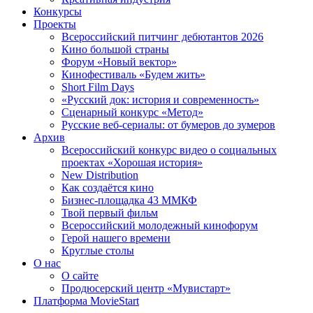
Конкурсы
Проекты
Всероссийский питчинг дебютантов 2026
Кино большой страны
Форум «Новый вектор»
Кинофестиваль «Будем жить»
Short Film Days
«Русский док: история и современность»
Сценарный конкурс «Метод»
Русские веб-сериалы: от бумеров до зумеров
Архив
Всероссийский конкурс видео о социальных
проектах «Хорошая история»
New Distribution
Как создаётся кино
Бизнес-площадка 43 ММКФ
Твой первый фильм
Всероссийский молодежный кинофорум
Герой нашего времени
Круглые столы
О нас
О сайте
Продюсерский центр «Мувистарт»
Платформа MovieStart