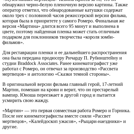
обнаружил черно-белую пленочную версию картины. Также
оператор отметил, что обнародованные катушки содержат
около трех с половиной часов режиссерской версии фильма,
которая была в приоритете у самого Ромеро. Финальная же
версия «Мартина» длится всего 95 минут и выполнена в
цвете, поэтому найденная пленка может стать отличным
подарком для поклонников творчества «короля зомби-
фильмов».
Для реставрации пленки и ее дальнейшего распространения
она была передана продюсеру Ричарду П. Рубинштейну и
студии Braddock Associates. Ранее кинематографист уже
работал с Ромеро, он отвечал за производство «Рассвета
мертвецов» и антологию «Сказки темной стороны».
В оригинальной версии фильма главный герой, 17-летний
Мартин, помешан на крови и верит, что он престарелый
вампир. Юноша переезжает в другой город и пытается
усмирить свою жажду.
«Мартин» — это первая совместная работа Ромеро и Горника.
После нее кинематографисты вместе сняли «Рассвет
мертвецов», «Калейдоскоп ужасов», «Рыцари-наездники» и
другие.