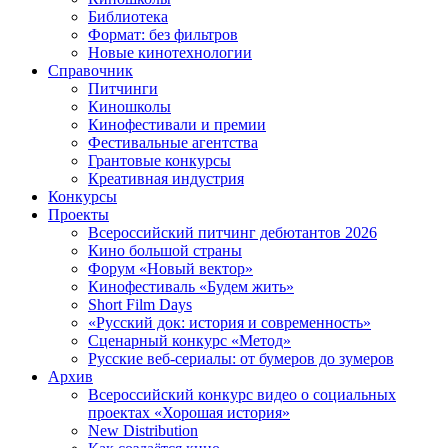
Библиотека
Формат: без фильтров
Новые кинотехнологии
Справочник
Питчинги
Киношколы
Кинофестивали и премии
Фестивальные агентства
Грантовые конкурсы
Креативная индустрия
Конкурсы
Проекты
Всероссийский питчинг дебютантов 2026
Кино большой страны
Форум «Новый вектор»
Кинофестиваль «Будем жить»
Short Film Days
«Русский док: история и современность»
Сценарный конкурс «Метод»
Русские веб-сериалы: от бумеров до зумеров
Архив
Всероссийский конкурс видео о социальных
проектах «Хорошая история»
New Distribution