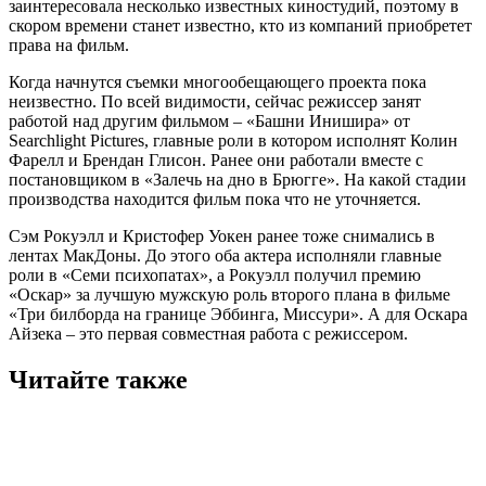
заинтересовала несколько известных киностудий, поэтому в
скором времени станет известно, кто из компаний приобретет
права на фильм.
Когда начнутся съемки многообещающего проекта пока
неизвестно. По всей видимости, сейчас режиссер занят
работой над другим фильмом – «Башни Инишира» от
Searchlight Pictures, главные роли в котором исполнят Колин
Фарелл и Брендан Глисон. Ранее они работали вместе с
постановщиком в «Залечь на дно в Брюгге». На какой стадии
производства находится фильм пока что не уточняется.
Сэм Рокуэлл и Кристофер Уокен ранее тоже снимались в
лентах МакДоны. До этого оба актера исполняли главные
роли в «Семи психопатах», а Рокуэлл получил премию
«Оскар» за лучшую мужскую роль второго плана в фильме
«Три билборда на границе Эббинга, Миссури». А для Оскара
Айзека – это первая совместная работа с режиссером.
Читайте также