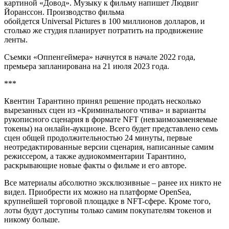
картиной «Довод». Музыку к фильму напишет Людвиг
Йоранссон. Производство фильма
обойдется Universal Pictures в 100 миллионов долларов, и
столько же студия планирует потратить на продвижение
ленты.
Съемки «Оппенгеймера» начнутся в начале 2022 года,
премьера запланирована на 21 июля 2023 года.
***
Квентин Тарантино принял решение продать несколько
вырезанных сцен из «Криминального чтива» и варианты
рукописного сценария в формате NFT (невзаимозаменяемые
токены) на онлайн-аукционе. Всего будет представлено семь
сцен общей продолжительностью 24 минуты, первые
неотредактированные версии сценария, написанные самим
режиссером, а также аудиокомментарии Тарантино,
раскрывающие новые факты о фильме и его авторе.
Все материалы абсолютно эксклюзивные – ранее их никто не
видел. Приобрести их можно на платформе OpenSea,
крупнейшей торговой площадке в NFT-сфере. Кроме того,
лоты будут доступны только самим покупателям токенов и
никому больше.