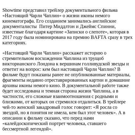
Showtime представил трейлер документального фильма
«Настоящий Чарли Чаплин» о жизни иконы немого
кинематографа. Его созданием занимались английские
документалисты Питер Миддлтон и Джеймс Спинни,
известные благодаря картине «Записки о слепоте», которая в
2017 году была номинирована на премию BAFTA сразу в трех
категориях.
«Настоящий Чарли Чаплин» расскажет историю о
стремительном восхождении Чаплина из трущоб
викторианского Лондона к вершинам голливудской звезды и
ответит на вопрос: кем был настоящий Чарли Чаплин? В
фильме будут показаны ранее не опубликованные материалы,
фрагменты недавно отреставрированных картин и домашние
архивы иконы немого кино. В документальной работе также
будет исследована и темная сторона жизни Чаплина, а в
частности, его сложные взаимоотношения с родными и
близкими, от которых он стремился отдалиться. В трейлере
чей-то женский закадровый голос говорит: «Я росла со
звездой, но я понятия не имела, кем был этот человек». А в
описании к фильму сказано, что перед нами
«калейдоскопический портрет человека, ставшего
бессмертной легендой».