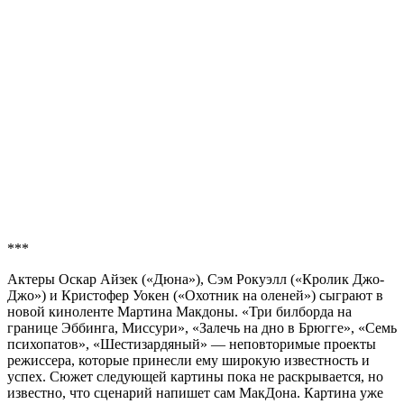
***
Актеры Оскар Айзек («Дюна»), Сэм Рокуэлл («Кролик Джо-
Джо») и Кристофер Уокен («Охотник на оленей») сыграют в
новой киноленте Мартина Макдоны. «Три билборда на
границе Эббинга, Миссури», «Залечь на дно в Брюгге», «Семь
психопатов», «Шестизардяный» — неповторимые проекты
режиссера, которые принесли ему широкую известность и
успех. Сюжет следующей картины пока не раскрывается, но
известно, что сценарий напишет сам МакДона. Картина уже