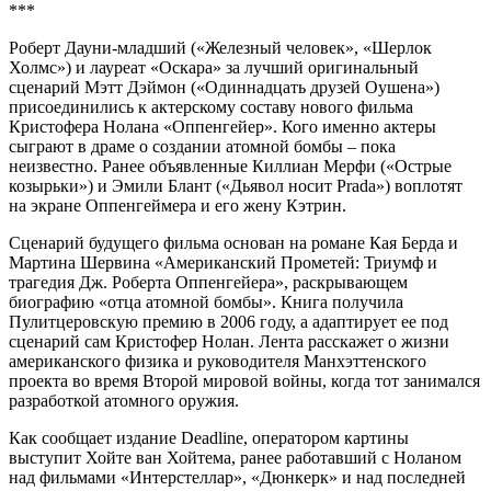
***
Роберт Дауни-младший («Железный человек», «Шерлок
Холмс») и лауреат «Оскара» за лучший оригинальный
сценарий Мэтт Дэймон («Одиннадцать друзей Оушена»)
присоединились к актерскому составу нового фильма
Кристофера Нолана «Оппенгейер». Кого именно актеры
сыграют в драме о создании атомной бомбы – пока
неизвестно. Ранее объявленные Киллиан Мерфи («Острые
козырьки») и Эмили Блант («Дьявол носит Prada») воплотят
на экране Оппенгеймера и его жену Кэтрин.
Сценарий будущего фильма основан на романе Кая Берда и
Мартина Шервина «Американский Прометей: Триумф и
трагедия Дж. Роберта Оппенгейера», раскрывающем
биографию «отца атомной бомбы». Книга получила
Пулитцеровскую премию в 2006 году, а адаптирует ее под
сценарий сам Кристофер Нолан. Лента расскажет о жизни
американского физика и руководителя Манхэттенского
проекта во время Второй мировой войны, когда тот занимался
разработкой атомного оружия.
Как сообщает издание Deadline, оператором картины
выступит Хойте ван Хойтема, ранее работавший с Ноланом
над фильмами «Интерстеллар», «Дюнкерк» и над последней