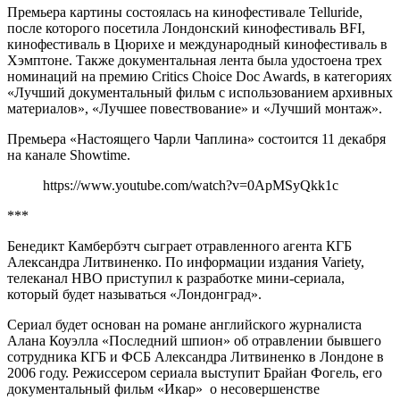
Премьера картины состоялась на кинофестивале Telluride,
после которого посетила Лондонский кинофестиваль BFI,
кинофестиваль в Цюрихе и международный кинофестиваль в
Хэмптоне. Также документальная лента была удостоена трех
номинаций на премию Critics Choice Doc Awards, в категориях
«Лучший документальный фильм с использованием архивных
материалов», «Лучшее повествование» и «Лучший монтаж».
Премьера «Настоящего Чарли Чаплина» состоится 11 декабря
на канале Showtime.
https://www.youtube.com/watch?v=0ApMSyQkk1c
***
Бенедикт Камбербэтч
сыграет отравленного агента КГБ
Александра Литвиненко. По информации издания Variety,
телеканал HBO приступил к разработке мини-сериала,
который будет называться «Лондонград».
Сериал будет основан на романе английского журналиста
Алана Коуэлла «Последний шпион» об отравлении бывшего
сотрудника КГБ и ФСБ Александра Литвиненко в Лондоне в
2006 году. Режиссером сериала выступит Брайан Фогель, его
документальный фильм «Икар» о несовершенстве