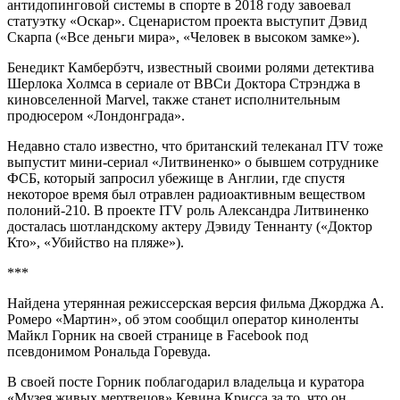
антидопинговой системы в спорте в 2018 году завоевал
статуэтку «Оскар». Сценаристом проекта выступит Дэвид
Скарпа («Все деньги мира», «Человек в высоком замке»).
Бенедикт Камбербэтч, известный своими ролями детектива
Шерлока Холмса в сериале от BBCи Доктора Стрэнджа в
киновселенной Marvel, также станет исполнительным
продюсером «Лондонграда».
Недавно стало известно, что британский телеканал ITV тоже
выпустит мини-сериал «Литвиненко» о бывшем сотруднике
ФСБ, который запросил убежище в Англии, где спустя
некоторое время был отравлен радиоактивным веществом
полоний-210. В проекте ITV роль Александра Литвиненко
досталась шотландскому актеру Дэвиду Теннанту («Доктор
Кто», «Убийство на пляже»).
***
Найдена утерянная режиссерская версия фильма Джорджа А.
Ромеро «Мартин», об этом сообщил оператор киноленты
Майкл Горник на своей странице в Facebook под
псевдонимом Рональда Горевуда.
В своей посте Горник поблагодарил владельца и куратора
«Музея живых мертвецов» Кевина Крисса за то, что он