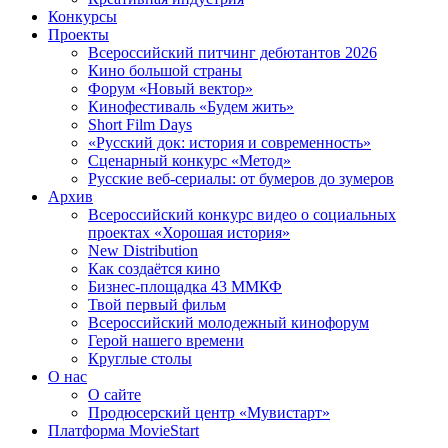
Конкурсы
Проекты
Всероссийский питчинг дебютантов 2026
Кино большой страны
Форум «Новый вектор»
Кинофестиваль «Будем жить»
Short Film Days
«Русский док: история и современность»
Сценарный конкурс «Метод»
Русские веб-сериалы: от бумеров до зумеров
Архив
Всероссийский конкурс видео о социальных
проектах «Хорошая история»
New Distribution
Как создаётся кино
Бизнес-площадка 43 ММКФ
Твой первый фильм
Всероссийский молодежный кинофорум
Герой нашего времени
Круглые столы
О нас
О сайте
Продюсерский центр «Мувистарт»
Платформа MovieStart