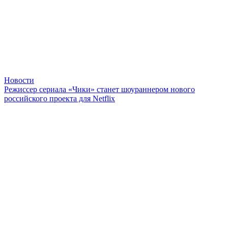
Новости
Режиссер сериала «Чики» станет шоураннером нового
российского проекта для Netflix