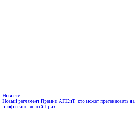
Новости
Новый регламент Премии АПКиТ: кто может претендовать на
профессиональный Приз