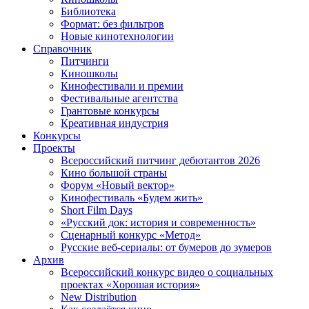
Библиотека
Формат: без фильтров
Новые кинотехнологии
Справочник
Питчинги
Киношколы
Кинофестивали и премии
Фестивальные агентства
Грантовые конкурсы
Креативная индустрия
Конкурсы
Проекты
Всероссийский питчинг дебютантов 2026
Кино большой страны
Форум «Новый вектор»
Кинофестиваль «Будем жить»
Short Film Days
«Русский док: история и современность»
Сценарный конкурс «Метод»
Русские веб-сериалы: от бумеров до зумеров
Архив
Всероссийский конкурс видео о социальных
проектах «Хорошая история»
New Distribution