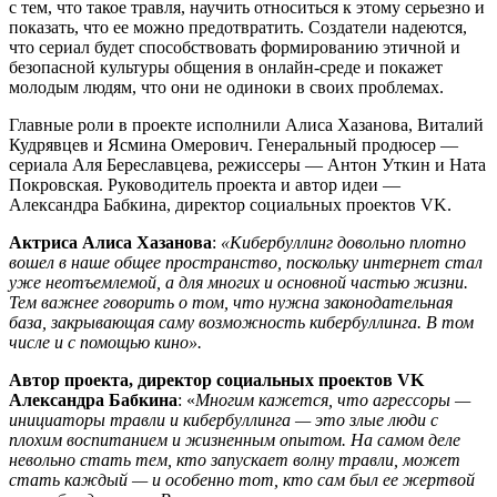
с тем, что такое травля, научить относиться к этому серьезно и
показать, что ее можно предотвратить. Создатели надеются,
что сериал будет способствовать формированию этичной и
безопасной культуры общения в онлайн-среде и покажет
молодым людям, что они не одиноки в своих проблемах.
Главные роли в проекте исполнили Алиса Хазанова, Виталий
Кудрявцев и Ясмина Омерович. Генеральный продюсер —
сериала Аля Береславцева, режиссеры — Антон Уткин и Ната
Покровская. Руководитель проекта и автор идеи —
Александра Бабкина, директор социальных проектов VK.
Актриса Алиса Хазанова
:
«Кибербуллинг довольно плотно
вошел в наше общее пространство, поскольку интернет стал
уже неотъемлемой, а для многих и основной частью жизни.
Тем важнее говорить о том, что нужна законодательная
база, закрывающая саму возможность кибербуллинга. В том
числе и с помощью кино».
Автор проекта, директор социальных проектов VK
Александра Бабкина
: «
Многим кажется, что агрессоры —
инициаторы травли и кибербуллинга — это злые люди с
плохим воспитанием и жизненным опытом. На самом деле
невольно стать тем, кто запускает волну травли, может
стать каждый — и особенно тот, кто сам был ее жертвой