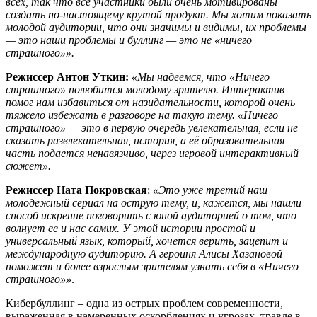
всех, так что все участники были очень мотивированы
создать по-настоящему крутой продукт. Мы хотим показать
молодой аудитории, что они значимы и видимы, их проблемы
— это наши проблемы и буллинг — это не «ничего
страшного»».
Режиссер Антон Уткин:
«Мы надеемся, что «Ничего
страшного» полюбится молодому зрителю. Интерактив
помог нам избавиться от назидательности, которой очень
тяжело избежать в разговоре на такую тему. «Ничего
страшного» — это в первую очередь увлекательная, если не
сказать развлекательная, история, а её образовательная
часть подается ненавязчиво, через игровой интерактивный
сюжет».
Режиссер Ната Покровская
:
«Это уже третий наш
молодежный сериал на острую тему, и, кажется, мы нашли
способ искренне поговорить с юной аудиторией о том, что
волнует ее и нас самих. У этой истории простой и
универсальный язык, который, хочется верить, зацепит и
международную аудиторию. А героиня Алисы Хазановой
поможет и более взрослым зрителям узнать себя в «Ничего
страшного»»
.
Кибербуллинг – одна из острых проблем современности,
выраженная в намеренных оскорблениях и угрозах, травле в