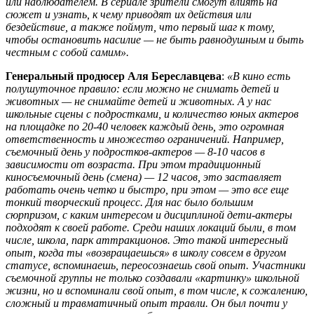
или наблюдателем. В сериале зрители смогут влиять на
сюжет и узнать, к чему приводят их действия или
бездействие, а также поймут, что первый шаг к тому,
чтобы остановить насилие — не быть равнодушным и быть
честным с собой самим».
Генеральный продюсер Аля Береславцева
:
«В кино есть
полушуточное правило: если можно не снимать детей и
животных — не снимайте детей и животных. А у нас
школьные сцены с подростками, и количество юных актеров
на площадке по 20-40 человек каждый день, это огромная
ответственность и множество ограничений. Например,
съемочный день у подростков-актеров — 8-10 часов в
зависимости от возраста. При этом традиционный
киносъемочный день (смена) — 12 часов, это заставляет
работать очень четко и быстро, при этом — это все еще
тонкий творческий процесс. Для нас было большим
сюрпризом, с каким интересом и дисциплиной дети-актеры
подходят к своей работе. Среди наших локаций были, в том
числе, школа, парк аттракционов. Это такой интересный
опыт, когда ты «возвращаешься» в школу совсем в другом
статусе, вспоминаешь, переосознаешь свой опыт. Участники
съемочной группы не только создавали «картинку» школьной
жизни, но и вспоминали свой опыт, в том числе, к сожалению,
сложный и травматичный опыт травли. Он был почти у