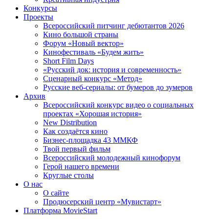
Конкурсы
Проекты
Всероссийский питчинг дебютантов 2026
Кино большой страны
Форум «Новый вектор»
Кинофестиваль «Будем жить»
Short Film Days
«Русский док: история и современность»
Сценарный конкурс «Метод»
Русские веб-сериалы: от бумеров до зумеров
Архив
Всероссийский конкурс видео о социальных
проектах «Хорошая история»
New Distribution
Как создаётся кино
Бизнес-площадка 43 ММКФ
Твой первый фильм
Всероссийский молодежный кинофорум
Герой нашего времени
Круглые столы
О нас
О сайте
Продюсерский центр «Мувистарт»
Платформа MovieStart