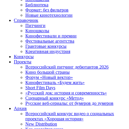
Библиотека
Формат: без фильтров
Новые кинотехнологии
Справочник
Питчинги
Киношколы
Кинофестивали и премии
Фестивальные агентства
Грантовые конкурсы
Креативная индустрия
Конкурсы
Проекты
Всероссийский питчинг дебютантов 2026
Кино большой страны
Форум «Новый вектор»
Кинофестиваль «Будем жить»
Short Film Days
«Русский док: история и современность»
Сценарный конкурс «Метод»
Русские веб-сериалы: от бумеров до зумеров
Архив
Всероссийский конкурс видео о социальных
проектах «Хорошая история»
New Distribution