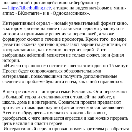
посвященной противодействию кибербуллингу
—
https://kiberbulling.net/
, а также на видеоплатформе в мини-
аппах «ВКонтакте» и в «Одноклассниках».
Интерактивный сериал – новый увлекательный формат кино,
в котором зрители наравне с главными героями участвуют в
истории и принимают решения за персонажей, а также
формируют сюжет в течение просмотра. Кроме того, по мере
развития сюжета зрителю предлагают варианты действий, от
которых зависит, как именно поступит герой. И от
выбранных действий меняется не только сюжет, но и финал
истории.
«Ничего страшного» состоит из шести эпизодов по 15 минут.
Проект будет сопровождаться образовательными
материалами, позволяющими получить дополнительные
сведения о проблеме буллинга и тем, как с ней справляться.
В центре сюжета – история семьи Бегловых. Они переезжают
в большой город и сталкиваются с травлей: на работе, в
школе, дома и в интернете. Создатели проекта предлагают
зрителям с помощью научно-фантастической составляющей –
Агента из будущего – вмешаться в жизнь Бегловых,
разобраться, с чего начинается агрессия и как можно прервать
цепь насилия и спасти героев.
Интерактивный сериал призван помочь зрителям разобраться