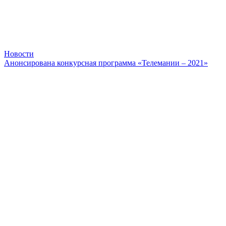
Новости
Анонсирована конкурсная программа «Телемании – 2021»