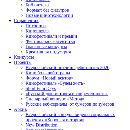
Библиотека
Формат: без фильтров
Новые кинотехнологии
Справочник
Питчинги
Киношколы
Кинофестивали и премии
Фестивальные агентства
Грантовые конкурсы
Креативная индустрия
Конкурсы
Проекты
Всероссийский питчинг дебютантов 2026
Кино большой страны
Форум «Новый вектор»
Кинофестиваль «Будем жить»
Short Film Days
«Русский док: история и современность»
Сценарный конкурс «Метод»
Русские веб-сериалы: от бумеров до зумеров
Архив
Всероссийский конкурс видео о социальных
проектах «Хорошая история»
New Distribution