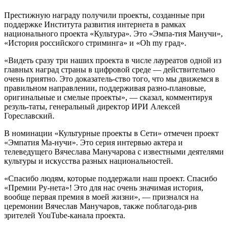
Престижную награду получили проекты, созданные при
поддержке Института развития интернета в рамках
национального проекта «Культура». Это «Эмпа-тия Манучи»,
«История российского стриминга» и «Oh my град».
«Видеть сразу три наших проекта в числе лауреатов одной из
главных наград страны в цифровой среде — действительно
очень приятно. Это доказатель-ство того, что мы движемся в
правильном направлении, поддерживая разно-плановые,
оригинальные и смелые проекты», — сказал, комментируя
резуль-таты, генеральный директор ИРИ Алексей
Гореславский.
В номинации «Культурные проекты в Сети» отмечен проект
«Эмпатия Ма-нучи». Это серия интервью актера и
телеведущего Вячеслава Манучарова с известными деятелями
культуры и искусства разных национальностей.
«Спасибо людям, которые поддержали наш проект. Спасибо
«Премии Ру-нета»! Это для нас очень значимая история,
вообще первая премия в моей жизни», — признался на
церемонии Вячеслав Манучаров, также поблагода-рив
зрителей YouTube-канала проекта.