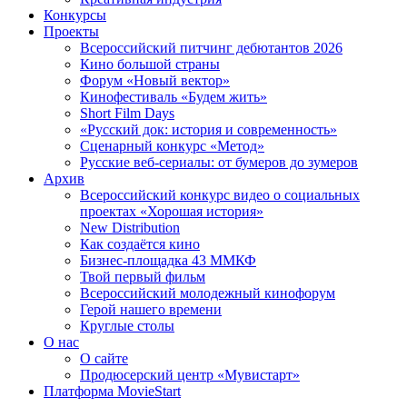
Конкурсы
Проекты
Всероссийский питчинг дебютантов 2026
Кино большой страны
Форум «Новый вектор»
Кинофестиваль «Будем жить»
Short Film Days
«Русский док: история и современность»
Сценарный конкурс «Метод»
Русские веб-сериалы: от бумеров до зумеров
Архив
Всероссийский конкурс видео о социальных
проектах «Хорошая история»
New Distribution
Как создаётся кино
Бизнес-площадка 43 ММКФ
Твой первый фильм
Всероссийский молодежный кинофорум
Герой нашего времени
Круглые столы
О нас
О сайте
Продюсерский центр «Мувистарт»
Платформа MovieStart