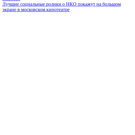
Лучшие социальные ролики о НКО покажут на большом
экране в московском кинотеатре