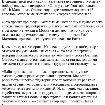
В специальной номинации «Развитие внутреннего туризма»
победу одержал спецпроект «Oh my град» YouTube-канала
«Gleb Mamonov». Он посвящен креативным людям из 15
городов, которые меняют их облик через любимое дело.
«Это проект про людей, которые меняют облик и пульс своего
города, такие градообразующие люди, которые остались у себя
в регионе, не уехали в Москву и делают что-то крутое», —
отметил на церемонии автор и ведущий проекта Глеб
Мамонов, призвав всех путешествовать по России.
Кроме того, в категории «Игровая индустрия и киберспорт»
отмечен докумен-тальный сериал «Это вам не игрушки:
история российского стриминга» ком-пании Goose Gaming.
Он рассказывает о том, как фанаты игр стали настоя-щими
звездами стриминга и с какими трудностями столкнулись.
«Лайв-трансляции — новая искренность, которую не
смонтируешь в режиме реального времени. Мы хотели
рассказать широкой аудитории про талант-ливых ребят из
нашей страны, которые стали настоящими проводниками в
мире контента для многих людей. И, конечно, мы счастливы
содействовать развитию индустрии и надеемся, что широкая
аудитория узнает больше про стриминг и найдет ответы на
многие вопросы», — считает автор идеи про-екта Павел