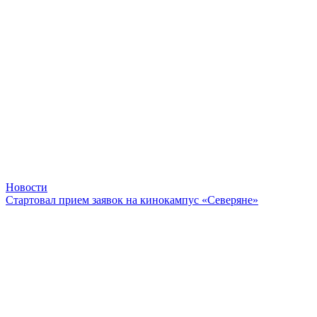
Новости
Стартовал прием заявок на кинокампус «Северяне»