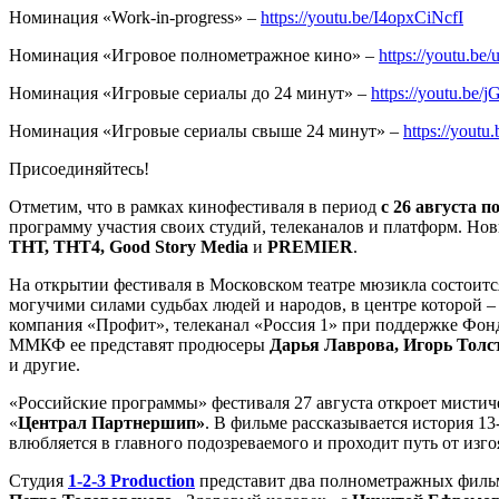
Номинация «Work-in-progress» –
https://youtu.be/I4opxCiNcfI
Номинация «Игровое полнометражное кино» –
https://youtu.
Номинация «Игровые сериалы до 24 минут» –
https://youtu.be
Номинация «Игровые сериалы свыше 24 минут» –
https://yout
Присоединяйтесь!
Отметим, что в рамках кинофестиваля в период
с 26 августа п
программу участия своих студий, телеканалов и платформ. Но
ТНТ, ТНТ4, Good Story Media
и
PREMIER
.
На открытии фестиваля в Московском театре мюзикла состоит
могучими силами судьбах людей и народов, в центре которой –
компания «Профит», телеканал «Россия 1» при поддержке Фо
ММКФ ее
представят продюсеры
Дарья Лаврова, Игорь Толс
и другие.
«Российские программы» фестиваля 27 августа откроет мистич
«
Централ Партнершип»
. В фильме рассказывается история 1
влюбляется в главного подозреваемого и проходит путь от изго
Студия
1-2-3 Production
представит два полнометражных фильма