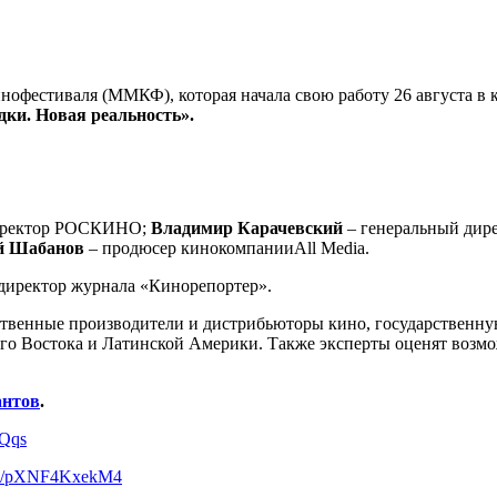
офестиваля (ММКФ), которая начала свою работу 26 августа в ки
ки. Новая реальность».
директор РОСКИНО;
Владимир Карачевский
– генеральный дир
й Шабанов
– продюсер кинокомпанииAll Media.
директор журнала «Кинорепортер».
ественные производители и дистрибьюторы кино, государственн
него Востока и Латинской Америки. Также эксперты оценят воз
антов
.
1Qqs
.be/pXNF4KxekM4