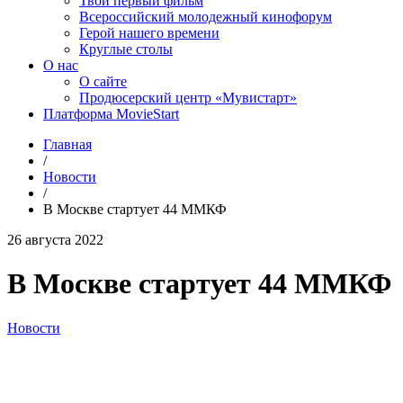
Твой первый фильм
Всероссийский молодежный кинофорум
Герой нашего времени
Круглые столы
О нас
О сайте
Продюсерский центр «Мувистарт»
Платформа MovieStart
Главная
/
Новости
/
В Москве стартует 44 ММКФ
26 августа 2022
В Москве стартует 44 ММКФ
Новости