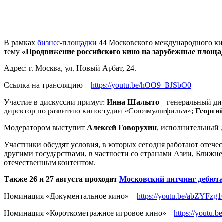
В рамках
бизнес-площадки
44 Московского международного кин
тему
«Продвижение российского кино на зарубежные площад
Адрес: г. Москва, ул. Новый Арбат, 24.
Ссылка на трансляцию –
https://youtu.be/hOO9_BJSbO0
Участие в дискуссии примут:
Инна Шалыто
– генеральный 
директор по развитию киностудии «Союзмультфильм»;
Георги
Модератором выступит
Алексей Говорухин
, исполнительный 
Участники обсудят условия, в которых сегодня работают отеч
другими государствами, в частности со странами Азии, Ближ
отечественным контентом.
Также 26 и 27 августа проходит
Московский питчинг дебют
Номинация «Документальное кино» –
https://youtu.be/abZYFzg
Номинация «Короткометражное игровое кино» –
https://youtu