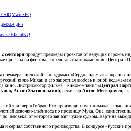
be/uEHlQMwmxFQ
/jGgMZlz6gFo
u.be/hJaBf2culKQ
о 2 сентября
пройдут премьеры проектов от ведущих игроков ин
вые проекты на фестивале представят кинокомпания
«Централ Па
ся премьера эпической экшн-драмы «Сердце пармы» – экраниза
 русский князь Михан и его запретная любовь к юной ведьме-ла
нда кино. Дистрибьютор фильма – кинокомпания
«Централ Пар
тунов, Антон Златопольский
, режиссер
Антон Мегердичев
, ак
еский триллер «Тибра». Его производством занималась компани
3-летней девочки-альбиноса по прозвищу Мука. Она, единственн
я до человека, от которого зависят чужие судьбы. Картина выход
 и сериал собственного производства. В конкурсе «Русские пре