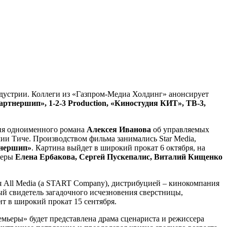
дустрии. Коллеги из «Газпром-Медиа Холдинг» анонсирует
ртнершип», 1-2-3 Production, «Киностудия КИТ», ТВ-3,
ция одноименного романа
Алексея Иванова
об управляемых
мии Тиче. Производством фильма занимались Star Media,
тнершип»
. Картина выйдет в широкий прокат 6 октября, на
теры
Елена Ербакова, Сергей Пускепалис, Виталий Кищенко
я All Media (a START Company), дистрибуцией – кинокомпания
ый свидетель загадочного исчезновения сверстницы,
ит в широкий прокат 15 сентября.
мьеры» будет представлена драма сценариста и режиссера