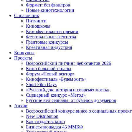
Формат: без фильтров
Новые кинотехнологии
Справочник
Питчинги
Киношколы
Кинофестивали и премии
Фестивальные агентства
Грантовые конкурсы
Креативная индустрия
Конкурсы
Проекты
Всероссийский питчинг дебютантов 2026
Кино большой страны
Форум «Новый вектор»
Кинофестиваль «Будем жить»
Short Film Days
«Русский док: история и современность»
Сценарный конкурс «Метод»
Русские веб-сериалы: от бумеров до зумеров
Архив
Всероссийский конкурс видео о социальных проек
New Distribution
Как создаётся кино
Бизнес-площадка 43 ММКФ