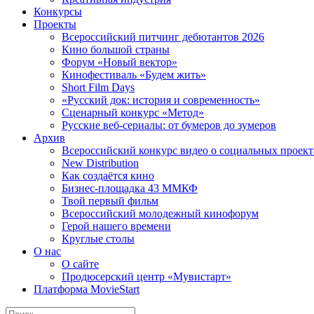
Конкурсы
Проекты
Всероссийский питчинг дебютантов 2026
Кино большой страны
Форум «Новый вектор»
Кинофестиваль «Будем жить»
Short Film Days
«Русский док: история и современность»
Сценарный конкурс «Метод»
Русские веб-сериалы: от бумеров до зумеров
Архив
Всероссийский конкурс видео о социальных проек
New Distribution
Как создаётся кино
Бизнес-площадка 43 ММКФ
Твой первый фильм
Всероссийский молодежный кинофорум
Герой нашего времени
Круглые столы
О нас
О сайте
Продюсерский центр «Мувистарт»
Платформа MovieStart