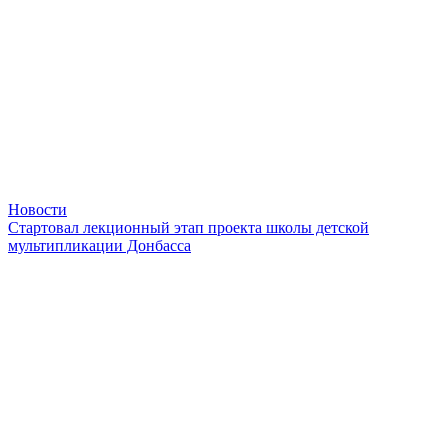
Новости
Cтартовал лекционный этап проекта школы детской
мультипликации Донбасса