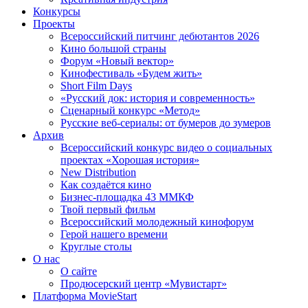
Конкурсы
Проекты
Всероссийский питчинг дебютантов 2026
Кино большой страны
Форум «Новый вектор»
Кинофестиваль «Будем жить»
Short Film Days
«Русский док: история и современность»
Сценарный конкурс «Метод»
Русские веб-сериалы: от бумеров до зумеров
Архив
Всероссийский конкурс видео о социальных
проектах «Хорошая история»
New Distribution
Как создаётся кино
Бизнес-площадка 43 ММКФ
Твой первый фильм
Всероссийский молодежный кинофорум
Герой нашего времени
Круглые столы
О нас
О сайте
Продюсерский центр «Мувистарт»
Платформа MovieStart