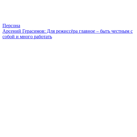
Персона
Арсений Герасимов: Для режиссёра главное – быть честным с
собой и много работать