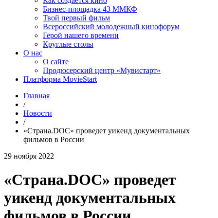
Как создаётся кино
Бизнес-площадка 43 ММКФ
Твой первый фильм
Всероссийский молодежный кинофорум
Герой нашего времени
Круглые столы
О нас
О сайте
Продюсерский центр «Мувистарт»
Платформа MovieStart
Главная
/
Новости
/
«Страна.DOC» проведет уикенд документальных
фильмов в России
29 ноября 2022
«Страна.DOC» проведет
уикенд документальных
фильмов в России