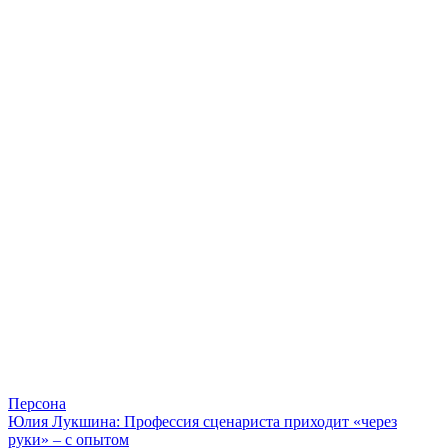
Персона
Юлия Лукшина: Профессия сценариста приходит «через
руки» – с опытом