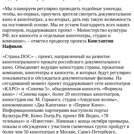
«Мы планируем регулярно проводить подобные уикенды,
чтобы, во-первых, приучить зрителя смотреть документальное
кино в кинотеатрах, а во-вторых, дать ему такую возможность
на постоянной основе. Мы не устаем благодарить всех наших
партнеров, поддержавших проект – Министерство культуры
РФ, все киносети и отдельные кинотеатры, студии и
компании», – отметил продюсер проекта
Константин
Нафиков
.
«Страна.DOC» – проект, направленный на развитие
кинотеатрального проката российского документального
кино. Объединяет ведущие киностудии страны, прокатные
компании, кинотеатры и киносети, в которых будут регулярно
показываться и обсуждаться документальные фильмы. На
сегодняшний момент проект поддерживают сети кинотеатров
«КАРО» и «Синема 5», объединенная киносеть «Формула
кино» / «Синема парк», более 20 несетевых кинотеатров,
киностудия им. М. Горького, студия «Амурские волны»,
кинокомпании «Два Капитана» и «Первое Кино».
Информационными партнерами выступили портал
Культура.РФ, Кино-Театр.Ру, проект ВК Видео, «78
телеканал» и «Известия». Начиная с конца октября премьеры,
показы и обсуждения с участием съемочных групп пройдут в
более чем 50 кинотеатрах в Москве, Санкт-Петербурге,