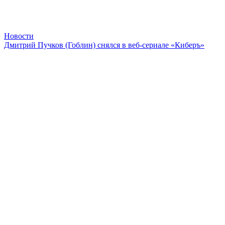
Новости
Дмитрий Пучков (Гоблин) снялся в веб-сериале «Киберъ»