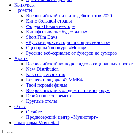
Конкурсы
Проекты
Всероссийский питчинг дебютантов 2026
Кино большой страны
Форум «Новый вектор»
Кинофестиваль «Будем жить»
Short Film Days
«Русский док: история и современность»
Сценарный конкурс «Метод»
Русские веб-сериалы: от бумеров до зумеров
Архив
Всероссийский конкурс видео о социальных проек
New Distribution
Как создаётся кино
Бизнес-площадка 43 ММКФ
Твой первый фильм
Всероссийский молодежный кинофорум
Герой нашего времени
Круглые столы
О нас
О сайте
Продюсерский центр «Мувистарт»
Платформа MovieStart