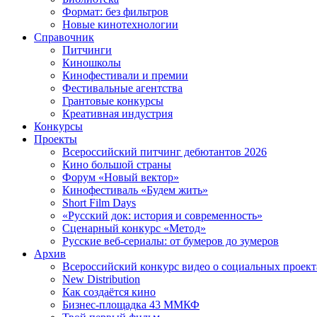
Формат: без фильтров
Новые кинотехнологии
Справочник
Питчинги
Киношколы
Кинофестивали и премии
Фестивальные агентства
Грантовые конкурсы
Креативная индустрия
Конкурсы
Проекты
Всероссийский питчинг дебютантов 2026
Кино большой страны
Форум «Новый вектор»
Кинофестиваль «Будем жить»
Short Film Days
«Русский док: история и современность»
Сценарный конкурс «Метод»
Русские веб-сериалы: от бумеров до зумеров
Архив
Всероссийский конкурс видео о социальных проек
New Distribution
Как создаётся кино
Бизнес-площадка 43 ММКФ