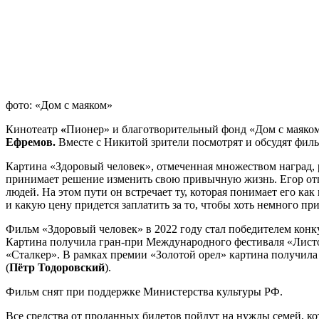
фото: «Дом с маяком»
Кинотеатр
«
Пионер» и благотворительный фонд «Дом с маяком
Ефремов.
Вместе с Никитой зрители посмотрят и обсудят фил
Картина «Здоровый человек», отмеченная множеством наград, 
принимает решение изменить свою привычную жизнь. Егор отпр
людей. На этом пути он встречает ту, которая понимает его ка
и какую цену придется заплатить за то, чтобы хоть немного п
Фильм «Здоровый человек» в 2022 году стал победителем кон
Картина получила гран-при Международного фестиваля «Листо
«Сталкер». В рамках премии «Золотой орел» картина получила 
(
Пётр Тодоровский
).
Фильм снят при поддержке Министерства культуры РФ.
Все средства от проданных билетов пойдут на нужды семей, к