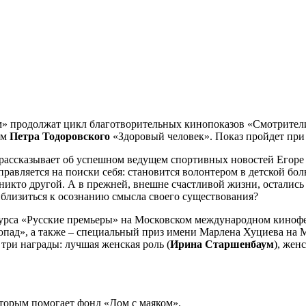
» продолжат цикл благотворительных кинопоказов «Смотрители м
ьм
Петра
Тодоровского
«Здоровый человек». Показ пройдет при
рассказывает об успешном ведущем спортивных новостей Егоре 
авляется на поиски себя: становится волонтером в детской бол
к никто другой. А в прежней, внешне счастливой жизни, остались 
риблизиться к осознанию смысла своего существования?
курса «Русские премьеры» на Московском международном кинофе
пад», а также – специальный приз имени Марлена Хуциева на 
три награды: лучшая женская роль (
Ирина Старшенбаум
), жен
оторым помогает фонд «Дом с маяком».