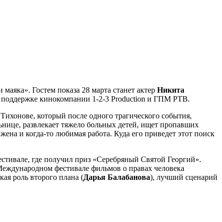
аяка». Гостем показа 28 марта станет актер
Никита
 поддержке кинокомпании 1-2-3 Production и ГПМ РТВ.
Тихонове, который после одного трагического события,
ьнице, развлекает тяжело больных детей, ищет пропавших
жена и когда-то любимая работа. Куда его приведет этот поиск
стивале, где получил приз «Серебряный Святой Георгий».
Международном фестивале фильмов о правах человека
ская роль второго плана (
Дарья
Балабанова
), лучший сценарий