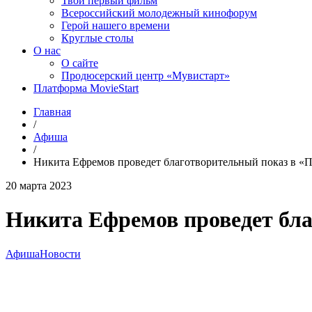
Твой первый фильм
Всероссийский молодежный кинофорум
Герой нашего времени
Круглые столы
О нас
О сайте
Продюсерский центр «Мувистарт»
Платформа MovieStart
Главная
/
Афиша
/
Никита Ефремов проведет благотворительный показ в «
20 марта 2023
Никита Ефремов проведет бла
Афиша
Новости