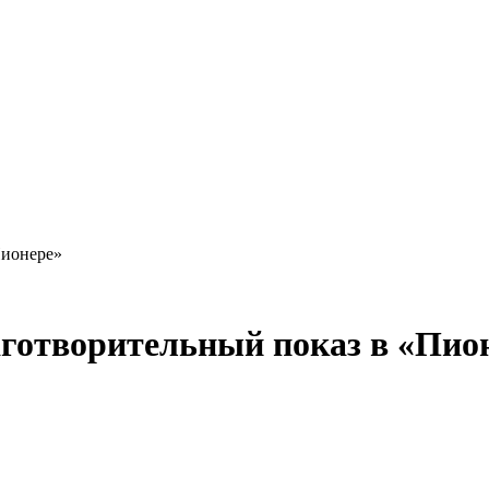
Пионере»
готворительный показ в «Пио