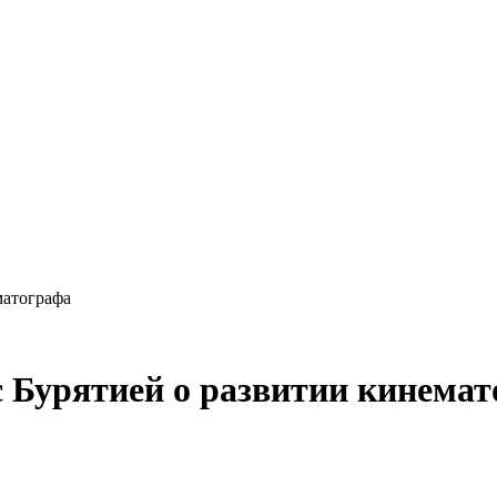
матографа
 Бурятией о развитии кинемат