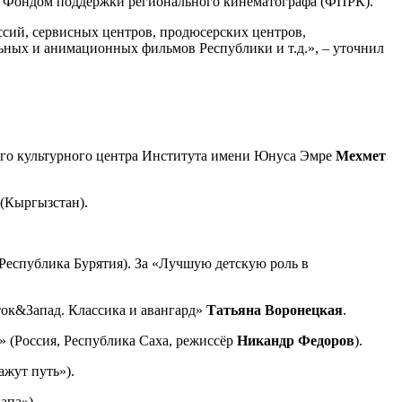
и Фондом поддержки регионального кинематографа (ФПРК).
сий, сервисных центров, продюсерских центров,
ьных и анимационных фильмов Республики и т.д.», – уточнил
ого культурного центра Института имени Юнуса Эмре
Мехмет
(Кыргызстан).
 Республика Бурятия). За «Лучшую детскую роль в
ток&Запад. Классика и авангард»
Татьяна Воронецкая
.
 (Россия, Республика Саха, режиссёр
Никандр Федоров
).
ажут путь»).
апа»).