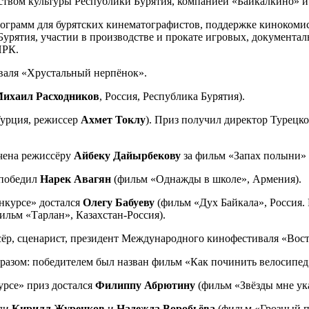
ством культуры Республики Бурятия, компанией «Байкалкино» 
рограмм для бурятских кинематографистов, поддержке кинокомис
урятия, участии в производстве и прокате игровых, документал
ПРК.
иваля «Хрустальный нерпёнок».
ихаил
Расходников
, Россия, Республика Бурятия).
Турция, режиссер
Ахмет Токлу
). Приз получил директор Турецк
чена режиссёру
Айбеку Дайырбекову
за фильм «Запах полыни» 
 победил
Нарек Авагян
(фильм «Однажды в школе», Армения).
нкурсе» достался
Олегу Бабуеву
(фильм «Дух Байкала», Россия.
ильм «Тарлан», Казахстан-Россия).
ёр, сценарист, президент Международного кинофестиваля «Вос
азом: победителем был назван фильм «Как починить велосипед»
урсе» приз достался
Филиппу Абрютину
(фильм «Звёзды мне ук
или
Кирилл Журенков
и
Надежда Воробьёва
(фильм «Грозный п