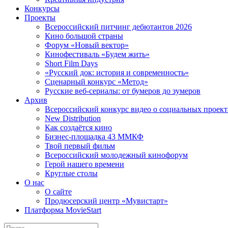
Конкурсы
Проекты
Всероссийский питчинг дебютантов 2026
Кино большой страны
Форум «Новый вектор»
Кинофестиваль «Будем жить»
Short Film Days
«Русский док: история и современность»
Сценарный конкурс «Метод»
Русские веб-сериалы: от бумеров до зумеров
Архив
Всероссийский конкурс видео о социальных проек
New Distribution
Как создаётся кино
Бизнес-площадка 43 ММКФ
Твой первый фильм
Всероссийский молодежный кинофорум
Герой нашего времени
Круглые столы
О нас
О сайте
Продюсерский центр «Мувистарт»
Платформа MovieStart