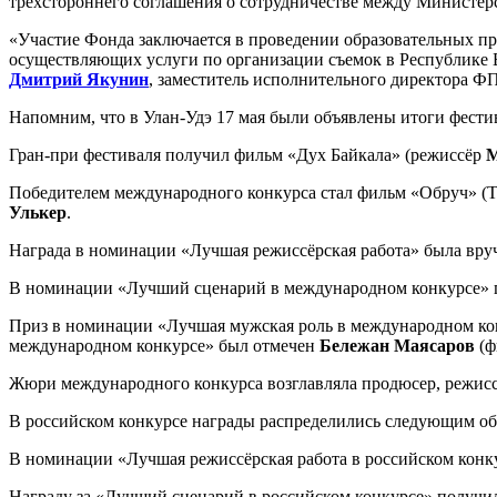
трехстороннего соглашения о сотрудничестве между Министер
«Участие Фонда заключается в проведении образовательных п
осуществляющих услуги по организации съемок в Республике Б
Дмитрий Якунин
, заместитель исполнительного директора Ф
Напомним, что в Улан-Удэ 17 мая были объявлены итоги фест
Гран-при фестиваля получил фильм «Дух Байкала» (режиссёр
М
Победителем международного конкурса стал фильм «Обруч» (
Улькер
.
Награда в номинации «Лучшая режиссёрская работа» была вру
В номинации «Лучший сценарий в международном конкурсе»
Приз в номинации «Лучшая мужская роль в международном ко
международном конкурсе» был отмечен
Бележан Маясаров
(ф
Жюри международного конкурса возглавляла продюсер, режисс
В российском конкурсе награды распределились следующим обр
В номинации «Лучшая режиссёрская работа в российском конк
Награду за «Лучший сценарий в российском конкурсе» получ