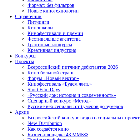
Формат: без фильтров
Новые кинотехнологии
Справочник
Питчинги
Киношколы
Кинофестивали и премии
Фестивальные агентства
Грантовые конкурсы
Креативная индустрия
Конкурсы
Проекты
Всероссийский питчинг дебютантов 2026
Кино большой страны
Форум «Новый вектор»
Кинофестиваль «Будем жить»
Short Film Days
«Русский док: история и современность»
Сценарный конкурс «Метод»
Русские веб-сериалы: от бумеров до зумеров
Архив
Всероссийский конкурс видео о социальных проек
New Distribution
Как создаётся кино
Бизнес-площадка 43 ММКФ