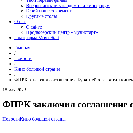
Твой первый фильм
Всероссийский молодежный кинофорум
Герой нашего времени
Круглые столы
О нас
О сайте
Продюсерский центр «Мувистарт»
Платформа MovieStart
Главная
/
Новости
/
Кино большой страны
/
ФПРК заключил соглашение с Бурятией о развитии кине
18 мая 2023
ФПРК заключил соглашение с
Новости
Кино большой страны