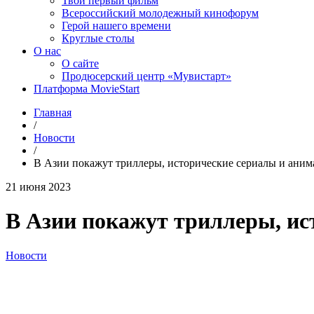
Твой первый фильм
Всероссийский молодежный кинофорум
Герой нашего времени
Круглые столы
О нас
О сайте
Продюсерский центр «Мувистарт»
Платформа MovieStart
Главная
/
Новости
/
В Азии покажут триллеры, исторические сериалы и ани
21 июня 2023
В Азии покажут триллеры, и
Новости