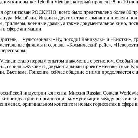
ном кинорынке Telefilm Vietnam, который прошел с 8 по 10 ию
ыл организован РОСКИНО; всего было представлено более 80 пр
апура, Малайзии, Индии и других стран: компании провели поч
ы, триллеры, военные драмы, а также документальное кино, пос
и в сфере анимации.
 зритель, – мультсериалы «Ну, погоди! Каникулы» и «Енотки», 
ументальные фильмы и сериалы «Космический рейс», «Невероятн
 переговоры.
 Vietnam стало первым опытом знакомства с регионом. Особый 
», сериал «Жуков» и документальный проект «Неизвестный Кре
и, Вьетнама, Гонконга; сейчас общение с ними продолжается с
ссийской индустрии контента. Миссия Russian Content Worldwi
й киноиндустрии и организация коммуникации между российским
х именах, оригинальном контенте и новых горизонтах в сфере 