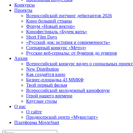
Конкурсы
Проекты
Всероссийский питчинг дебютантов 2026
Кино большой страны
Форум «Новый вектор»
Кинофестиваль «Будем жить»
Short Film Days
«Русский док: история и современность»
Сценарный конкурс «Метод»
Русские веб-сериалы: от бумеров до зумеров
Архив
Всероссийский конкурс видео о социальных проек
New Distribution
Как создаётся кино
Бизнес-площадка 43 ММКФ
Твой первый фильм
Всероссийский молодежный кинофорум
Герой нашего времени
Круглые столы
О нас
О сайте
Продюсерский центр «Мувистарт»
Платформа MovieStart