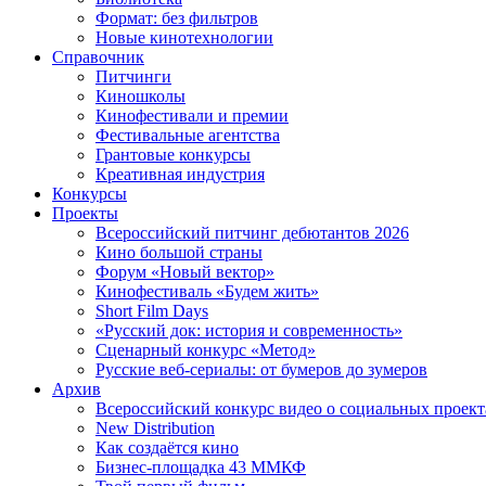
Формат: без фильтров
Новые кинотехнологии
Справочник
Питчинги
Киношколы
Кинофестивали и премии
Фестивальные агентства
Грантовые конкурсы
Креативная индустрия
Конкурсы
Проекты
Всероссийский питчинг дебютантов 2026
Кино большой страны
Форум «Новый вектор»
Кинофестиваль «Будем жить»
Short Film Days
«Русский док: история и современность»
Сценарный конкурс «Метод»
Русские веб-сериалы: от бумеров до зумеров
Архив
Всероссийский конкурс видео о социальных проек
New Distribution
Как создаётся кино
Бизнес-площадка 43 ММКФ