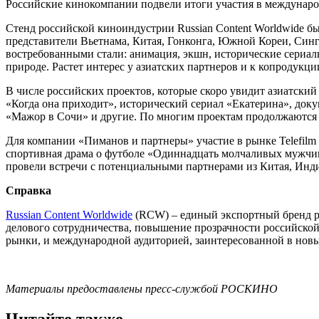
Российские кинокомпании подвели итоги участия в международ
Стенд российской киноиндустрии Russian Content Worldwide б
представители Вьетнама, Китая, Гонконга, Южной Кореи, Синг
востребованными стали: анимация, экшн, исторические сериал
природе. Растет интерес у азиатских партнеров и к копродукци
В числе российских проектов, которые скоро увидит азиатский
«Когда она приходит», исторический сериал «Екатерина», док
«Мажор в Сочи» и другие. По многим проектам продолжаются
Для компании «Пиманов и партнеры» участие в рынке Telefilm
спортивная драма о футболе «Одиннадцать молчаливых мужчин
провели встречи с потенциальными партнерами из Китая, Инди
Справка
Russian Content Worldwide
(RCW) – единый экспортный бренд ро
делового сотрудничества, повышение прозрачности российско
рынки, и международной аудиторией, заинтересованной в новы
Материалы предоставлены пресс-службой РОСКИНО
Читайте также