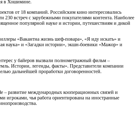
ня в Хошимине.
оектов от 18 компаний. Российским кино интересовались
ти 230 встреч с зарубежными покупателями контента. Наиболее
вященное популярной науке и истории, путешествиям и дикой
триллеры «Вакантна жизнь шеф-повара», «Я иду искать» и
ая наука» и «Загадки истории», экшн-боевики «Мажор» и
интерес у байеров вызвали полнометражный фильм –
мль. Истории, легенды, факты». Представители компании
 целью дальнейшей проработки договоренностей.
de – развитие международных кооперационных связей и
и игроками, чья работа ориентирована на иностранные
кинопроизводства.