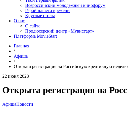
Твой первый фильм
Всероссийский молодежный кинофорум
Герой нашего времени
Круглые столы
О нас
О сайте
Продюсерский центр «Мувистарт»
Платформа MovieStart
Главная
/
Афиша
/
Открыта регистрация на Российскую креативную неделю
22 июня 2023
Открыта регистрация на Рос
Афиша
Новости