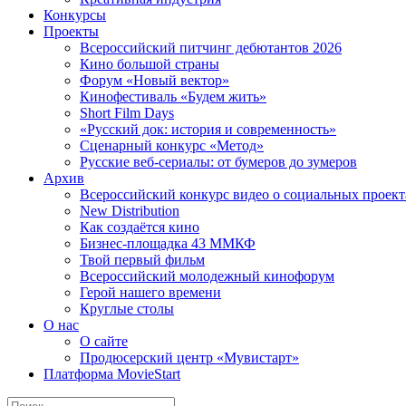
Конкурсы
Проекты
Всероссийский питчинг дебютантов 2026
Кино большой страны
Форум «Новый вектор»
Кинофестиваль «Будем жить»
Short Film Days
«Русский док: история и современность»
Сценарный конкурс «Метод»
Русские веб-сериалы: от бумеров до зумеров
Архив
Всероссийский конкурс видео о социальных проек
New Distribution
Как создаётся кино
Бизнес-площадка 43 ММКФ
Твой первый фильм
Всероссийский молодежный кинофорум
Герой нашего времени
Круглые столы
О нас
О сайте
Продюсерский центр «Мувистарт»
Платформа MovieStart