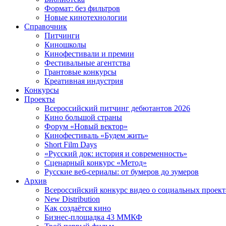
Формат: без фильтров
Новые кинотехнологии
Справочник
Питчинги
Киношколы
Кинофестивали и премии
Фестивальные агентства
Грантовые конкурсы
Креативная индустрия
Конкурсы
Проекты
Всероссийский питчинг дебютантов 2026
Кино большой страны
Форум «Новый вектор»
Кинофестиваль «Будем жить»
Short Film Days
«Русский док: история и современность»
Сценарный конкурс «Метод»
Русские веб-сериалы: от бумеров до зумеров
Архив
Всероссийский конкурс видео о социальных проек
New Distribution
Как создаётся кино
Бизнес-площадка 43 ММКФ