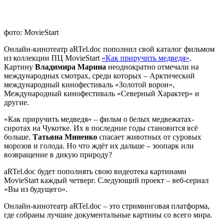
фото: MovieStart
Онлайн-кинотеатр aRTel.doc пополнил свой каталог фильмом
из коллекции ПЦ MovieStart
«Как приручить медведя»
.
Картину
Владимира Марина
неоднократно отмечали на
международных смотрах, среди которых – Арктический
международный кинофестиваль «Золотой ворон»,
Международный кинофестиваль «Северный Характер» и
другие.
«Как приручить медведя» – фильм о белых медвежатах-
сиротах на Чукотке. Их в последние годы становится всё
больше.
Татьяна Миненко
спасает животных от суровых
морозов и голода. Но что ждёт их дальше – зоопарк или
возвращение в дикую природу?
aRTel.doc будет пополнять свою видеотека картинами
MovieStart каждый четверг. Следующий проект – веб-сериал
«Вы из будущего».
Онлайн-кинотеатр aRTel.doc – это стриминговая платформа,
где собраны лучшие документальные картины со всего мира.