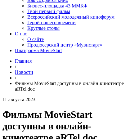
Как создаётся кино
Бизнес-площадка 43 ММКФ
Твой первый фильм
Всероссийский молодежный кинофорум
Герой нашего времени
Круглые столы
О нас
О сайте
Продюсерский центр «Мувистарт»
Платформа MovieStart
Главная
/
Новости
/
Фильмы MovieStart доступны в онлайн-кинотеатре
aRTel.doc
11 августа 2023
Фильмы MovieStart
доступны в онлайн-
кинотеатре aRTel.doc