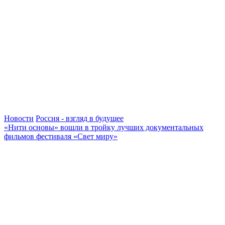
Новости
Россия - взгляд в будущее
«Нити основы» вошли в тройку лучших документальных
фильмов фестиваля «Свет миру»