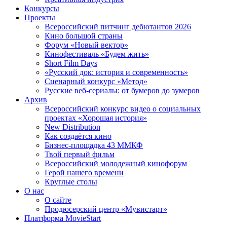
Конкурсы
Проекты
Всероссийский питчинг дебютантов 2026
Кино большой страны
Форум «Новый вектор»
Кинофестиваль «Будем жить»
Short Film Days
«Русский док: история и современность»
Сценарный конкурс «Метод»
Русские веб-сериалы: от бумеров до зумеров
Архив
Всероссийский конкурс видео о социальных
проектах «Хорошая история»
New Distribution
Как создаётся кино
Бизнес-площадка 43 ММКФ
Твой первый фильм
Всероссийский молодежный кинофорум
Герой нашего времени
Круглые столы
О нас
О сайте
Продюсерский центр «Мувистарт»
Платформа MovieStart