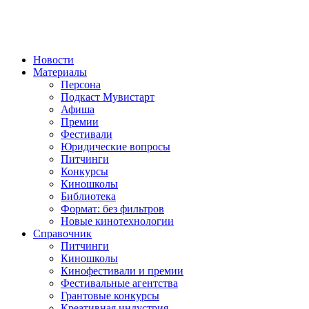
Новости
Материалы
Персона
Подкаст Мувистарт
Афиша
Премии
Фестивали
Юридические вопросы
Питчинги
Конкурсы
Киношколы
Библиотека
Формат: без фильтров
Новые кинотехнологии
Справочник
Питчинги
Киношколы
Кинофестивали и премии
Фестивальные агентства
Грантовые конкурсы
Креативная индустрия