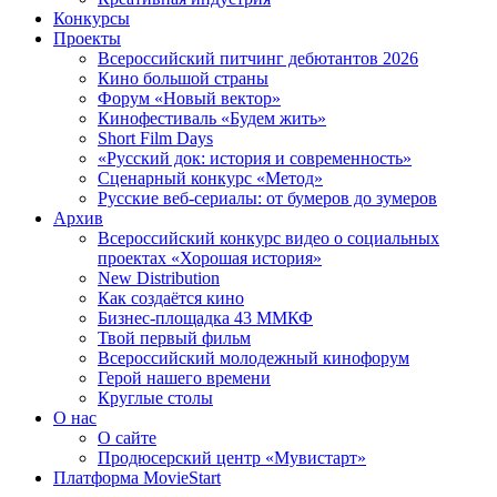
Конкурсы
Проекты
Всероссийский питчинг дебютантов 2026
Кино большой страны
Форум «Новый вектор»
Кинофестиваль «Будем жить»
Short Film Days
«Русский док: история и современность»
Сценарный конкурс «Метод»
Русские веб-сериалы: от бумеров до зумеров
Архив
Всероссийский конкурс видео о социальных
проектах «Хорошая история»
New Distribution
Как создаётся кино
Бизнес-площадка 43 ММКФ
Твой первый фильм
Всероссийский молодежный кинофорум
Герой нашего времени
Круглые столы
О нас
О сайте
Продюсерский центр «Мувистарт»
Платформа MovieStart