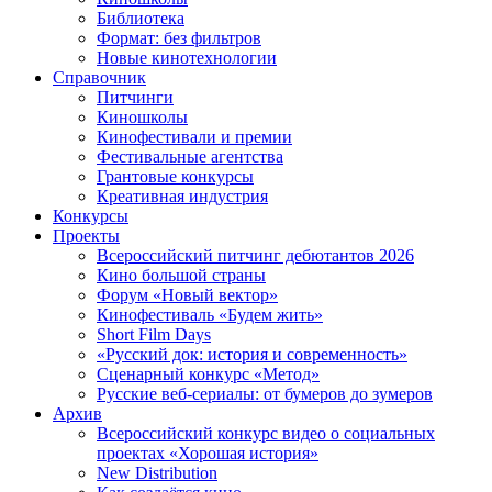
Библиотека
Формат: без фильтров
Новые кинотехнологии
Справочник
Питчинги
Киношколы
Кинофестивали и премии
Фестивальные агентства
Грантовые конкурсы
Креативная индустрия
Конкурсы
Проекты
Всероссийский питчинг дебютантов 2026
Кино большой страны
Форум «Новый вектор»
Кинофестиваль «Будем жить»
Short Film Days
«Русский док: история и современность»
Сценарный конкурс «Метод»
Русские веб-сериалы: от бумеров до зумеров
Архив
Всероссийский конкурс видео о социальных
проектах «Хорошая история»
New Distribution