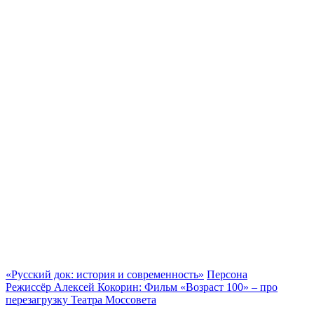
«Русский док: история и современность»
Персона
Режиссёр Алексей Кокорин: Фильм «Возраст 100» – про
перезагрузку Театра Моссовета