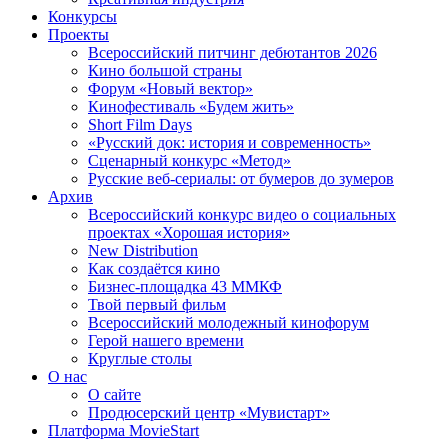
Конкурсы
Проекты
Всероссийский питчинг дебютантов 2026
Кино большой страны
Форум «Новый вектор»
Кинофестиваль «Будем жить»
Short Film Days
«Русский док: история и современность»
Сценарный конкурс «Метод»
Русские веб-сериалы: от бумеров до зумеров
Архив
Всероссийский конкурс видео о социальных
проектах «Хорошая история»
New Distribution
Как создаётся кино
Бизнес-площадка 43 ММКФ
Твой первый фильм
Всероссийский молодежный кинофорум
Герой нашего времени
Круглые столы
О нас
О сайте
Продюсерский центр «Мувистарт»
Платформа MovieStart