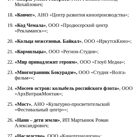
Михайлович;
«Ковчег»
, АНО «Центр развития кинопроизводства»;
«Код Чемала»
, ООО «Продюсерский центр
«Рекламанск»»;
«Кольца межсезонья. Байкал»
, ООО «ИркутскКино»;
«Кормильцы»
, ООО «Регион-Студия»;
«Мир принадлежит героям»
, ООО «Глоуб Медиа»;
«Многогранник Бокурадзе»,
ООО «Студия «Волга-
фильм»»;
«Мосеев остров: колыбель российского флота»
, ООО
«АрхВитражМонтаж»;
«Мост»
, АНО «Культурно-просветительский
«Фестивальный центр»»;
«Нани – дети земли»
, ИП Мартынюк Роман
Александрович;
«Наследство»
, ООО «Кинотехнологии»;