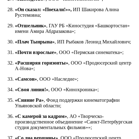
«Он сказал: «Поехали!»»,
ИП Шакирова Алина
Рустемовна;
«Отшельник»
, ГАУ РБ «Киностудия «Башкортостан»
имени Амира Абдразакова»;
«Плач Тынрына»
, ИП Рыбаков Леонид Михайлович;
«Почти взрослые»
, ООО «Пермская синематека»;
«Расширяя горизонты»
, ООО «Продюсерский центр
А-Нова»;
«Самсон»
, ООО «Наследие»;
«Своя линия!»
, ООО «Кинохроника»;
«Сияние Ра»
, Фонд поддержки кинематографии
Ульяновской области;
«С камерой за кадром»
, АО «Творческо-
производственное объединение «Санкт-Петербургская
студия документальных фильмов»»;
«Со дна вершины»
, ООО «Продюсерский центр