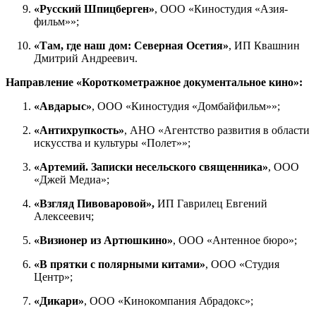
«Русский Шпицберген»
, ООО «Киностудия «Азия-
фильм»»;
«Там, где наш дом: Северная Осетия»
, ИП Квашнин
Дмитрий Андреевич.
Направление «Короткометражное документальное кино»:
«Авдарыс»
, ООО «Киностудия «Домбайфильм»»;
«Антихрупкость»
, АНО «Агентство развития в области
искусства и культуры «Полет»»;
«Артемий. Записки несельского священника»
, ООО
«Джей Медиа»;
«Взгляд Пивоваровой»,
ИП Гаврилец Евгений
Алексеевич;
«Визионер из Артюшкино»
, ООО «Антенное бюро»;
«В прятки с полярными китами»
, ООО «Студия
Центр»;
«Дикари»
, ООО «Кинокомпания Абрадокс»;