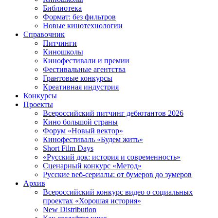
Библиотека
Формат: без фильтров
Новые кинотехнологии
Справочник
Питчинги
Киношколы
Кинофестивали и премии
Фестивальные агентства
Грантовые конкурсы
Креативная индустрия
Конкурсы
Проекты
Всероссийский питчинг дебютантов 2026
Кино большой страны
Форум «Новый вектор»
Кинофестиваль «Будем жить»
Short Film Days
«Русский док: история и современность»
Сценарный конкурс «Метод»
Русские веб-сериалы: от бумеров до зумеров
Архив
Всероссийский конкурс видео о социальных
проектах «Хорошая история»
New Distribution