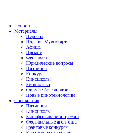
Новости
Материалы
Персона
Подкаст Мувистарт
Афиша
Премии
Фестивали
Юридические вопросы
Питчинги
Конкурсы
Киношколы
Библиотека
Формат: без фильтров
Новые кинотехнологии
Справочник
Питчинги
Киношколы
Кинофестивали и премии
Фестивальные агентства
Грантовые конкурсы
Креативная индустрия