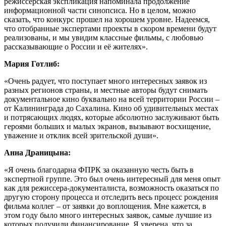
режиссёрская экспликация напоминала продолжение
информационной части синопсиса. Но в целом, можно
сказать, что конкурс прошел на хорошем уровне. Надеемся,
что отобранные экспертами проекты в скором времени будут
реализованы, и мы увидим классные фильмы, с любовью
рассказывающие о России и её жителях».
Мария Готлиб:
«Очень радует, что поступает много интересных заявок из
разных регионов страны, и местные авторы будут снимать
документальное кино буквально на всей территории России –
от Калининграда до Сахалина. Кино об удивительных местах
и потрясающих людях, которые абсолютно заслуживают быть
героями больших и малых экранов, вызывают восхищение,
уважение и отклик всей зрительской души».
Анна Драницына:
«Я очень благодарна ФПРК за оказанную честь быть в
экспертной группе. Это был очень интересный для меня опыт
как для режиссера-документалиста, возможность оказаться по
другую сторону процесса и отследить весь процесс рождения
фильма коллег – от заявки до воплощения. Мне кажется, в
этом году было много интересных заявок, самые лучшие из
которых получили финансирование. Я уверена, что за