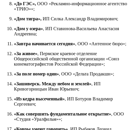
«До ГЭС»,
ООО «Рекламно-информационное агентство
«ТРИО»»;
«Дом тигра»,
ИП Силка Александр Владимирович;
«Дом у озера»
, ИП Ставинова-Васильева Анастасия
Андреевна;
«Завтра начинается сегодня»
, ООО «Антенное бюро»;
«За живое»
, Пермское краевое отделение
Общероссийской общественной организации «Союз
кинематографистов Российской Федерации»;
«За поле номер один»
, ООО «Дельта Продакшн»;
«Зашиверск. Между небом и землей»
, ИП
Кривогорницын Иван Юрьевич;
«Из кедра высеченный»
, ИП Ботуров Владимир
Сергеевич;
«Как совершить фундаментальное открытие»
, ООО
«Студия «Уралфильм»»;
«Ковры умеют говорить»
, ИП Рыбаков Леонид