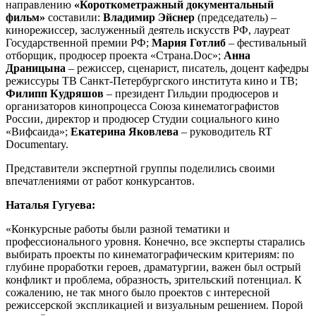
направлению
«Короткометражный документальный
фильм»
составили:
Владимир Эйснер
(председатель) –
кинорежиссер, заслуженный деятель искусств РФ, лауреат
Государственной премии РФ;
Мария Готлиб
– фестивальный
отборщик, продюсер проекта «Страна.Doc»;
Анна
Драницына
– режиссер, сценарист, писатель, доцент кафедры
режиссуры ТВ Санкт-Петербургского института кино и ТВ;
Филипп Кудряшов
– президент Гильдии продюсеров и
организаторов кинопроцесса Союза кинематографистов
России, директор и продюсер Студии социального кино
«Вифсаида»;
Екатерина Яковлева
– руководитель RT
Documentary.
Представители экспертной группы поделились своими
впечатлениями от работ конкурсантов.
Наталья Гугуева:
«Конкурсные работы были разной тематики и
профессионального уровня. Конечно, все эксперты старались
выбирать проекты по кинематографическим критериям: по
глубине проработки героев, драматургии, важен был острый
конфликт и проблема, образность, зрительский потенциал. К
сожалению, не так много было проектов с интересной
режиссерской экспликацией и визуальным решением. Порой