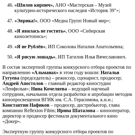
«Шилов кирпич»,
АНО «Мастерская – Музей
культурно-исторического наследия «Историк 39″»;
«Эврика!»
, ООО «Медиа Групп Новый мир»;
«Я явилась не гостить»
, ООО «Сибирская
кинолетопись»;
«Я не Рублёв»
, ИП Соколова Наталия Анатольевна;
«Я рисую лошадь»
, ИП Тагилов Илья Вячеславович.
В состав экспертной группы конкурсного отбора проектов по
направлению
«Альманах»
в этом году вошли:
Наталья
Гугуева
(председатель) – режиссер, сценарист, продюсер;
Андрей Апостолов
– главный редактор киностудии
«Ленфильм»;
Нина Кочеляева
– ведущий научный
сотрудник, начальник отдела разработки и апробации методик
кинопросвещения ВГИК им. С.А. Герасимова, к.и.н.;
Константин Нафиков
– продюсер, дистрибьютор, глава
компании Reflexion Films;
Ирина Шаталова
– кинооператор,
директор и продюсер фестиваля документального кино
«Докер».
Экспертную группу конкурсного отбора проектов по