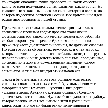
то истории оказались лучше проработаны, какие-то хуже,
какие-то идеи получились оригинальными, какие-то нет. Но
главное, что за каждым проектом стоят история и коллектив
авторов из десятков регионов России. Все присланные идеи
расширяют восприятие нашей страны.
Прослеживается положительная тенденция в заявках в
сравнении с прошлым годом: проекты стали лучше
формулироваться, выросло качество презентаций работ. Из
слабых сторон – увы – режиссёрские экспликации по-
прежнему часто дублируют синопсисы, но другими словами.
Но если говорить об опытных режиссерах и о тех авторах,
которые в итоге получили высокие баллы экспертной группы,
их экспликации были действительно сильные, продуманные,
со своим почерком и художественным видением. Самое
важное, что нет штампованного подхода к созданию
альманахов и фильмов внутри этих альманахов.
Также я бы отметила в этом году большое количество
сильных заявок, связанных с темой Арктики. Лично мои
фавориты в этой тематике «Русский Шпицберген» и
«Дельные люди. Арктика», которые обладают большим
зрительским потенциалом. Ну, и особенно радостно за работу,
которая вообще имеет все шансы выйти в российский
кинопрокат: это новый филигранно придуманный и