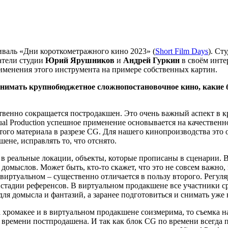
аль «Дни короткометражного кино 2023» (
Short Film Days
). Ст
атели студии
Юрий Ярушников
и
Андрей Гуркин
в своём инте
рименения этого инструмента на примере собственных картин.
имать крупнобюджетное сложнопостановочное кино, какие б
ственно сокращается постродакшен. Это очень важный аспект в
al Production успешное применение основывается на качественн
нятого материала в разрезе CG. Для нашего кинопроизводства эт
ене, исправлять то, что отснято.
 в реальные локации, объекты, которые прописаны в сценарии. В
ля домыслов. Может быть, кто-то скажет, что это не совсем важно
 виртуальном – существенно отличается в пользу второго. Регул
тадии референсов. В виртуальном продакшене все участники сра
а для домысла и фантазий, а заранее подготовиться и снимать уж
 хромакее и в виртуальном продакшене соизмерима, то съемка н
о времени постпродашена. И так как блок CG по времени всегда 