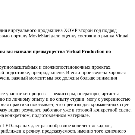
удия виртуального продакшена XOVP второй год подряд
рвью порталу MovieStart дали оценку состоянию рынка Virtual
ы вы назвали преимущества Virtual Production по
 крупномасштабных и сложнопостановочных проектах.
ой подготовке, препродакшене. И если произведена хорошая
о очень важный момент: мы все должны больше внимания
се участники процесса – режиссеры, операторы, артисты –
, но по личному опыту и по опыту студии, могу с уверенностью
ярная практика показывает, что превизы для хромакейных сцен
зу видят результат, работают уже в готовой конкретной сцене.
е на конкретном, подготовленном материале.
а LED-экранах дает разнообразное количество кадров,
приближен к релизу, предсказуемость именно того конечного