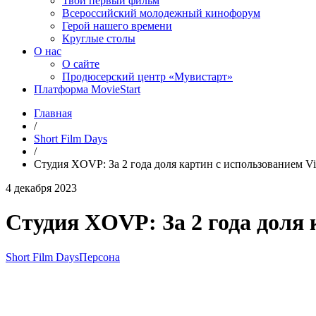
Твой первый фильм
Всероссийский молодежный кинофорум
Герой нашего времени
Круглые столы
О нас
О сайте
Продюсерский центр «Мувистарт»
Платформа MovieStart
Главная
/
Short Film Days
/
Студия XOVP: За 2 года доля картин с использованием Virt
4 декабря 2023
Студия XOVP: За 2 года доля к
Short Film Days
Персона