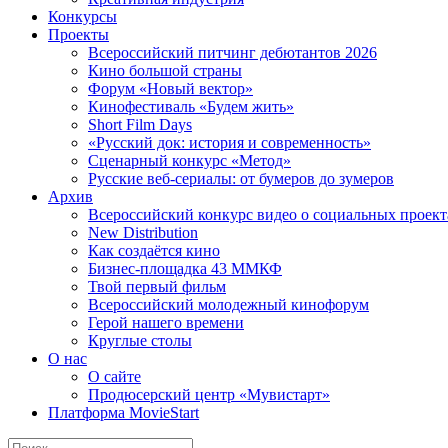
Конкурсы
Проекты
Всероссийский питчинг дебютантов 2026
Кино большой страны
Форум «Новый вектор»
Кинофестиваль «Будем жить»
Short Film Days
«Русский док: история и современность»
Сценарный конкурс «Метод»
Русские веб-сериалы: от бумеров до зумеров
Архив
Всероссийский конкурс видео о социальных проек
New Distribution
Как создаётся кино
Бизнес-площадка 43 ММКФ
Твой первый фильм
Всероссийский молодежный кинофорум
Герой нашего времени
Круглые столы
О нас
О сайте
Продюсерский центр «Мувистарт»
Платформа MovieStart