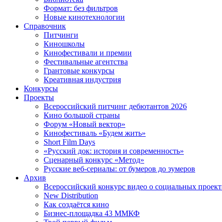
Формат: без фильтров
Новые кинотехнологии
Справочник
Питчинги
Киношколы
Кинофестивали и премии
Фестивальные агентства
Грантовые конкурсы
Креативная индустрия
Конкурсы
Проекты
Всероссийский питчинг дебютантов 2026
Кино большой страны
Форум «Новый вектор»
Кинофестиваль «Будем жить»
Short Film Days
«Русский док: история и современность»
Сценарный конкурс «Метод»
Русские веб-сериалы: от бумеров до зумеров
Архив
Всероссийский конкурс видео о социальных проек
New Distribution
Как создаётся кино
Бизнес-площадка 43 ММКФ