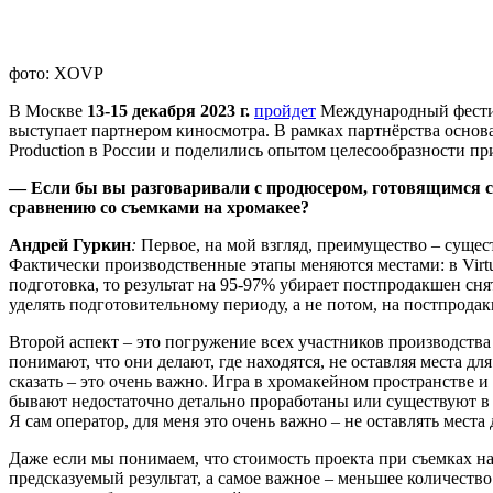
фото: XOVP
В Москве
13-15 декабря 2023 г.
пройдет
Международный фестив
выступает партнером киносмотра. В рамках партнёрства основ
Production в России и поделились опытом целесообразности п
— Если бы вы разговаривали с продюсером, готовящимся сн
сравнению со съемками на хромакее?
Андрей Гуркин
:
Первое, на мой взгляд, преимущество – суще
Фактически производственные этапы меняются местами: в Virtu
подготовка, то результат на 95-97% убирает постпродакшен с
уделять подготовительному периоду, а не потом, на постпродакш
Второй аспект – это погружение всех участников производства
понимают, что они делают, где находятся, не оставляя места д
сказать – это очень важно. Игра в хромакейном пространстве и
бывают недостаточно детально проработаны или существуют в с
Я сам оператор, для меня это очень важно – не оставлять мест
Даже если мы понимаем, что стоимость проекта при съемках на
предсказуемый результат, а самое важное – меньшее количеств