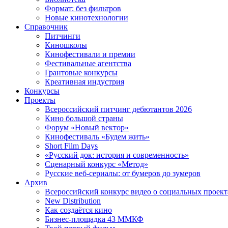
Формат: без фильтров
Новые кинотехнологии
Справочник
Питчинги
Киношколы
Кинофестивали и премии
Фестивальные агентства
Грантовые конкурсы
Креативная индустрия
Конкурсы
Проекты
Всероссийский питчинг дебютантов 2026
Кино большой страны
Форум «Новый вектор»
Кинофестиваль «Будем жить»
Short Film Days
«Русский док: история и современность»
Сценарный конкурс «Метод»
Русские веб-сериалы: от бумеров до зумеров
Архив
Всероссийский конкурс видео о социальных проек
New Distribution
Как создаётся кино
Бизнес-площадка 43 ММКФ