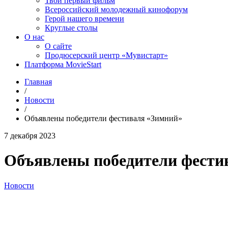
Твой первый фильм
Всероссийский молодежный кинофорум
Герой нашего времени
Круглые столы
О нас
О сайте
Продюсерский центр «Мувистарт»
Платформа MovieStart
Главная
/
Новости
/
Объявлены победители фестиваля «Зимний»
7 декабря 2023
Объявлены победители фести
Новости