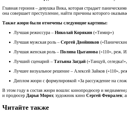
Главная героиня – девушка Вика, которая страдает паническим
она совершает преступление, найти причины которого оказывае
Также жюри были отмечены следующие картины:
Лучшая режиссура –
Николай Корякин
(«Тимир»)
Лучшая мужская роль –
Сергей Двойников
(«Панические 
Лучшая женская роль –
Полина Цыганова
(«110», реж. 
Лучший сценарий –
Татьяна Загдай
(«Танцуй, селедка!»
Лучшее визуальное решение – Алексей Зайков («110», ре
Диплом жюри с формулировкой «За рассуждение на сложн
В этом году в состав жюри вошли: кинопродюсер и медиамен
и продюсер
Дарья Мороз
; художник кино
Сергей Февралев
; 
Читайте также