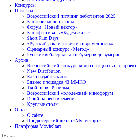
Конкурсы
Проекты
Всероссийский питчинг дебютантов 2026
Кино большой страны
Форум «Новый вектор»
Кинофестиваль «Будем жить»
Short Film Days
«Русский док: история и современность»
Сценарный конкурс «Метод»
Русские веб-сериалы: от бумеров до зумеров
Архив
Всероссийский конкурс видео о социальных проек
New Distribution
Как создаётся кино
Бизнес-площадка 43 ММКФ
Твой первый фильм
Всероссийский молодежный кинофорум
Герой нашего времени
Круглые столы
О нас
О сайте
Продюсерский центр «Мувистарт»
Платформа MovieStart