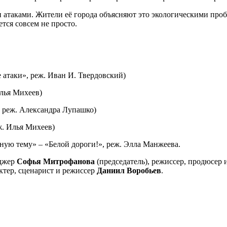
и атаками. Жители её города объясняют это экологическими про
тся совсем не просто.
атаки», реж. Иван И. Твердовский)
Илья Михеев)
, реж. Александра Лупашко)
ж. Илья Михеев)
ую тему» – «Белой дороги!», реж. Элла Манжеева.
еджер
Софья Митрофанова
(председатель), режиссер, продюсер 
актер, сценарист и режиссер
Даниил Воробьев
.