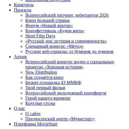
Конкурсы
Проекты
Всероссийский питчинг дебютантов 2026
Кино большой страны
Форум «Новый вектор»
Кинофестиваль «Будем жить»
Short Film Days
«Русский док: история и современность»
Сценарный конкурс «Метод»
Русские веб-сериалы: от бумеров до зумеров
Архив
Всероссийский конкурс видео о социальных
проектах «Хорошая история»
New Distribution
Как создаётся кино
Бизнес-площадка 43 ММКФ
Твой первый фильм
Всероссийский молодежный кинофорум
Герой нашего времени
Круглые столы
О нас
О сайте
Продюсерский центр «Мувистарт»
Платформа MovieStart