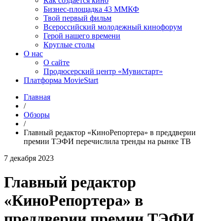
Как создаётся кино
Бизнес-площадка 43 ММКФ
Твой первый фильм
Всероссийский молодежный кинофорум
Герой нашего времени
Круглые столы
О нас
О сайте
Продюсерский центр «Мувистарт»
Платформа MovieStart
Главная
/
Обзоры
/
Главный редактор «КиноРепортера» в преддверии
премии ТЭФИ перечислила тренды на рынке ТВ
7 декабря 2023
Главный редактор
«КиноРепортера» в
преддверии премии ТЭФИ