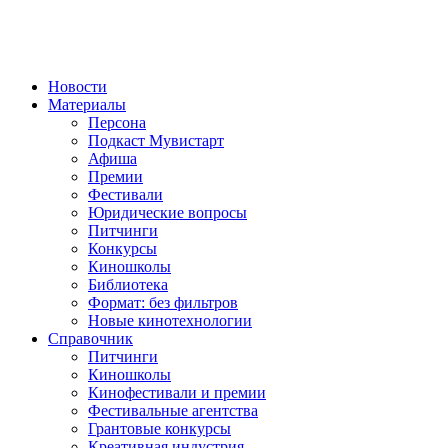
Новости
Материалы
Персона
Подкаст Мувистарт
Афиша
Премии
Фестивали
Юридические вопросы
Питчинги
Конкурсы
Киношколы
Библиотека
Формат: без фильтров
Новые кинотехнологии
Справочник
Питчинги
Киношколы
Кинофестивали и премии
Фестивальные агентства
Грантовые конкурсы
Креативная индустрия