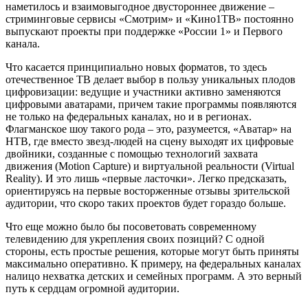
наметилось и взаимовыгодное двустороннее движение –
стриминговые сервисы «Смотрим» и «Кино1ТВ» постоянно
выпускают проекты при поддержке «России 1» и Первого
канала.
Что касается принципиально новых форматов, то здесь
отечественное ТВ делает выбор в пользу уникальных плодов
цифровизации: ведущие и участники активно заменяются
цифровыми аватарами, причем такие программы появляются
не только на федеральных каналах, но и в регионах.
Флагманское шоу такого рода – это, разумеется, «Аватар» на
НТВ, где вместо звезд-людей на сцену выходят их цифровые
двойники, созданные с помощью технологий захвата
движения (Motion Capture) и виртуальной реальности (Virtual
Reality). И это лишь «первые ласточки». Легко предсказать,
ориентируясь на первые восторженные отзывы зрительской
аудитории, что скоро таких проектов будет гораздо больше.
Что еще можно было бы посоветовать современному
телевидению для укрепления своих позиций? С одной
стороны, есть простые решения, которые могут быть приняты
максимально оперативно. К примеру, на федеральных каналах
налицо нехватка детских и семейных программ. А это верный
путь к сердцам огромной аудитории.