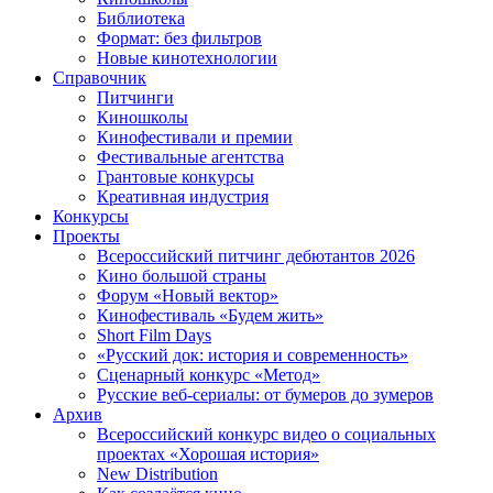
Библиотека
Формат: без фильтров
Новые кинотехнологии
Справочник
Питчинги
Киношколы
Кинофестивали и премии
Фестивальные агентства
Грантовые конкурсы
Креативная индустрия
Конкурсы
Проекты
Всероссийский питчинг дебютантов 2026
Кино большой страны
Форум «Новый вектор»
Кинофестиваль «Будем жить»
Short Film Days
«Русский док: история и современность»
Сценарный конкурс «Метод»
Русские веб-сериалы: от бумеров до зумеров
Архив
Всероссийский конкурс видео о социальных
проектах «Хорошая история»
New Distribution