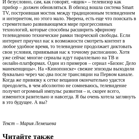
И безусловно, сам, как говорят, «ящик» – телевизор как
прибор – должен обновляться. В обиход вошла система Smart
TV, построившая мостик между традиционным телевидением
и интернетом, но этого мало. Уверена, есть еще что поискать в
стремительно развивающемся мире прогрессивных
технологий, которые способны расширить эфирному
телевидению технические рамки творческой свободы. Если
интернет приучил нас к возможности смотреть контент в
любое удобное время, то телевидение продолжает диктовать
свои условия, привязывая нас к точному расписанию. Хотя
уже сейчас многие сериалы идут параллельно на ТВ и
онлайн-платформах. Один из примеров – сериал «Бизон: Дело
манекенщицы». На «Кинопоиске» свежие эпизоды выходили
буквально через час-два после трансляции на Первом канале.
Когда же привязку к сетке вещания окончательно удастся
преодолеть, в чем абсолютно не сомневаюсь, телевидение
получит огромный импульс развития – и, скорее всего,
изменится разительно и навсегда. Я бы очень хотела заглянуть
в это будущее. А вы?
Текст
– Мария Лемешева
Читайте также