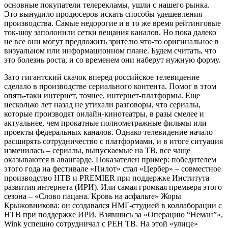
основные покупатели телерекламы, ушли с нашего рынка.
Это вынудило продюсеров искать способы удешевления
производства. Самые недорогие и в то же время рейтинговые
ток-шоу заполонили сетки вещания каналов. Но пока далеко
не все они могут предложить зрителю что-то оригинальное в
визуальном или информационном плане. Будем считать, что
это болезнь роста, и со временем они наберут нужную форму.
Зато гигантский скачок вперед российское телевидение
сделало в производстве сериального контента. Помог в этом
опять-таки интернет, точнее, интернет-платформы. Еще
несколько лет назад не утихали разговоры, что сериалы,
которые производят онлайн-кинотеатры, в разы смелее и
актуальнее, чем прокатные полнометражные фильмы или
проекты федеральных каналов. Однако телевидение начало
расширять сотрудничество с платформами, и в итоге ситуация
изменилась – сериалы, выпускаемые на ТВ, все чаще
оказываются в авангарде. Показателен пример: победителем
этого года на фестивале «Пилот» стал «Цербер» – совместное
производство НТВ и PREMIER при поддержке Института
развития интернета (ИРИ). Или самая громкая премьера этого
сезона – «Слово пацана. Кровь на асфальте» Жоры
Крыжовникова: он создавался НМГ-студией в коллаборации с
НТВ при поддержке ИРИ. Взявшись за «Операцию “Неман”»,
Wink успешно сотрудничал с РЕН ТВ. На этой «улице»