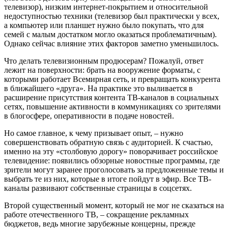
телевизор), низким интернет-покрытием и относительной
недоступностью техники (телевизор был практически у всех,
а компьютер или планшет нужно было покупать, что для
семей с малым достатком могло оказаться проблематичным).
Однако сейчас влияние этих факторов заметно уменьшилось.
Что делать телевизионным продюсерам? Пожалуй, ответ
лежит на поверхности: брать на вооружение форматы, с
которыми работает Всемирная сеть, и превращать конкурента
в ближайшего «друга». На практике это выливается в
расширение присутствия контента ТВ-каналов в социальных
сетях, повышение активности в коммуникациях со зрителями
в блогосфере, оперативности в подаче новостей.
Но самое главное, к чему призывает опыт, – нужно
совершенствовать обратную связь с аудиторией. К счастью,
именно на эту «столбовую дорогу» поворачивает российское
телевидение: появились обзорные новостные программы, где
зрители могут заранее проголосовать за предложенные темы и
выбрать те из них, которые в итоге пойдут в эфир. Все ТВ-
каналы развивают собственные страницы в соцсетях.
Второй существенный момент, который не мог не сказаться на
работе отечественного ТВ, – сокращение рекламных
бюджетов, ведь многие зарубежные концерны, прежде