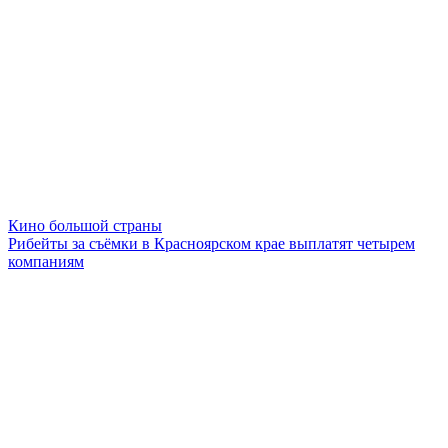
Кино большой страны
Рибейты за съёмки в Красноярском крае выплатят четырем
компаниям