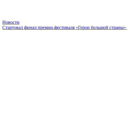
Новости
Стартовал финал премии-фестиваля «Герои большой страны»