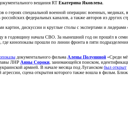
 документального вещания RT
Екатерина Яковлева
.
 о героях специальной военной операции: военных, медиках, во
 российских федеральных каналов, а также авторов из других ст
ями картин, дискуссии и круглые столы с экспертами и лидерами
оду в годовщину начала СВО. За нынешний год он прошёл в семи
се, где кинопоказы прошли по линии фронта в пяти подразделени
опоказы
документального фильма
Алены Полуниной
«Среди мёр
 главы ЛНР
Анны Сороки
, занимающейся поиском, идентификац
 украинской армией. В начале месяца под Луганском
был открыт
ой агрессии, сцена открытия которого также вошла в фильм. Бл