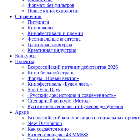
Формат: без фильтров
Новые кинотехнологии
Справочник
Питчинги
Киношколы
Кинофестивали и премии
Фестивальные агентства
Грантовые конкурсы
Креативная индустрия
Конкурсы
Проекты
Всероссийский питчинг дебютантов 2026
Кино большой страны
Форум «Новый вектор»
Кинофестиваль «Будем жить»
Short Film Days
«Русский док: история и современность»
Сценарный конкурс «Метод»
Русские веб-сериалы: от бумеров до зумеров
Архив
Всероссийский конкурс видео о социальных проек
New Distribution
Как создаётся кино
Бизнес-площадка 43 ММКФ