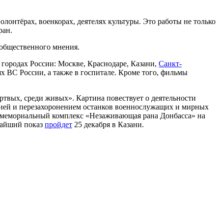
лонтёрах, военкорах, деятелях культуры. Это работы не только
ран.
 общественного мнения.
 городах России: Москве, Краснодаре, Казани,
Санкт-
ях ВС России, а также в госпитале. Кроме того, фильмы
твых, среди живых». Картина повествует о деятельности
ией и перезахоронением останков военнослужащих и мирных
мемориальный комплекс «Незаживающая рана Донбасса» на
ижайший показ
пройдет
25 декабря в Казани.