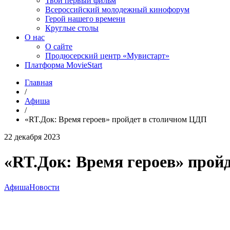
Твой первый фильм
Всероссийский молодежный кинофорум
Герой нашего времени
Круглые столы
О нас
О сайте
Продюсерский центр «Мувистарт»
Платформа MovieStart
Главная
/
Афиша
/
«RT.Док: Время героев» пройдет в столичном ЦДП
22 декабря 2023
«RT.Док: Время героев» прой
Афиша
Новости