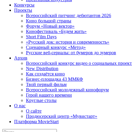
Конкурсы
Проекты
Всероссийский питчинг дебютантов 2026
Кино большой страны
Форум «Новый вектор»
Кинофестиваль «Будем жить»
Short Film Days
«Русский док: история и современность»
Сценарный конкурс «Метод»
Русские веб-сериалы: от бумеров до зумеров
Архив
Всероссийский конкурс видео о социальных проек
New Distribution
Как создаётся кино
Бизнес-площадка 43 ММКФ
Твой первый фильм
Всероссийский молодежный кинофорум
Герой нашего времени
Круглые столы
О нас
О сайте
Продюсерский центр «Мувистарт»
Платформа MovieStart