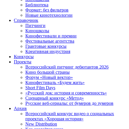
Библиотека
Формат: без фильтров
Новые кинотехнологии
Справочник
Питчинги
Киношколы
Кинофестивали и премии
Фестивальные агентства
Грантовые конкурсы
Креативная индустрия
Конкурсы
Проекты
Всероссийский питчинг дебютантов 2026
Кино большой страны
Форум «Новый вектор»
Кинофестиваль «Будем жить»
Short Film Days
«Русский док: история и современность»
Сценарный конкурс «Метод»
Русские веб-сериалы: от бумеров до зумеров
Архив
Всероссийский конкурс видео о социальных
проектах «Хорошая история»
New Distribution