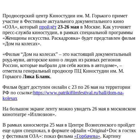
Продюсерский центр Киностудии им. М. Горького примет
участие в Фестивале актуального документального кино
«ОЗА», который
пройдёт
23-26 мая
в Москве. Как уточняет
пресс-служба киностудии, в рамках специальной программы
«Женщины искусства. Раскадровка» будет представлен фильм
«Дом на колесах».
«Фильм “Дом на колесах” – это настоящий документальный
роуд-муви, авторское кино о людях из разных регионов
России, которые выбрали для себя жизнь в автодоме», –
отметила генеральный продюсер ПЦ Киностудии им. М.
Горького
Лика Бланк
.
Фильм будет доступен онлайн с 23 по 26 мая на территории
РФ по ссылке:
https://www.patrikifilmfestival.ru/hall/dom-na-
kolesax
На большом экране ленту можно увидеть 26 мая в московском
кинотеатре «Иллюзион».
В рамках киносмотра 25 мая в Центре Вознесенского пройдет
еще один спецпоказ, в формате офлайн «Original+Doc в гостях
у фестиваля ОЗА»: показ фильма
«Горбачева»
. Картину