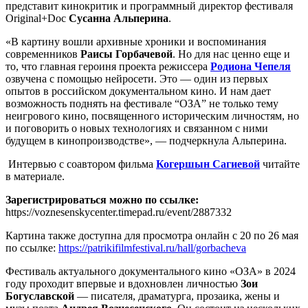
представит кинокритик и программный директор фестиваля
Original+Doc
Сусанна Альперина
.
«В картину вошли архивные хроники и воспоминания
современников
Раисы
Горбачевой
. Но для нас ценно еще и
то, что главная героиня проекта режиссера
Родиона Чепеля
озвучена с помощью нейросети. Это — один из первых
опытов в российском документальном кино. И нам дает
возможность поднять на фестивале “ОЗА” не только тему
неигрового кино, посвященного историческим личностям, но
и поговорить о новых технологиях и связанном с ними
будущем в кинопроизводстве», — подчеркнула Альперина.
Интервью с соавтором фильма
Когершын Сагиевой
читайте
в материале.
Зарегистрироваться можно по ссылке:
https://voznesenskycenter.timepad.ru/event/2887332
Картина также доступна для просмотра онлайн с 20 по 26 мая
по ссылке:
https://patrikifilmfestival.ru/hall/gorbacheva
Фестиваль актуального документального кино «ОЗА» в 2024
году проходит впервые и вдохновлен личностью
Зои
Богуславской
— писателя, драматурга, прозаика, жены и