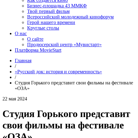
Как создаётся кино
Бизнес-площадка 43 ММКФ
Твой первый фильм
Всероссийский молодежный кинофорум
Герой нашего времени
Круглые столы
О нас
О сайте
Продюсерский центр «Мувистарт»
Платформа MovieStart
Главная
/
«Русский док: история и современность»
/
Студия Горького представит свои фильмы на фестивале
«ОЗА»
22 мая 2024
Студия Горького представит
свои фильмы на фестивале
«ОЗА»