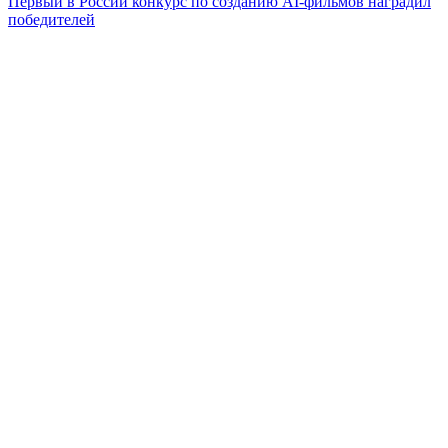
Первый в России конкурс по созданию AI-фильмов наградил
победителей