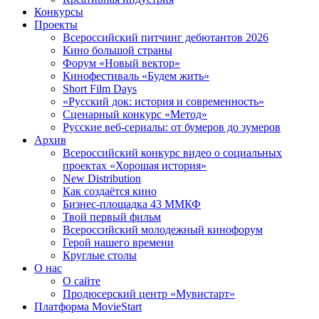
Конкурсы
Проекты
Всероссийский питчинг дебютантов 2026
Кино большой страны
Форум «Новый вектор»
Кинофестиваль «Будем жить»
Short Film Days
«Русский док: история и современность»
Сценарный конкурс «Метод»
Русские веб-сериалы: от бумеров до зумеров
Архив
Всероссийский конкурс видео о социальных
проектах «Хорошая история»
New Distribution
Как создаётся кино
Бизнес-площадка 43 ММКФ
Твой первый фильм
Всероссийский молодежный кинофорум
Герой нашего времени
Круглые столы
О нас
О сайте
Продюсерский центр «Мувистарт»
Платформа MovieStart