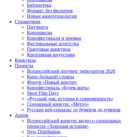
Библиотека
Формат: без фильтров
Новые кинотехнологии
Справочник
Питчинги
Киношколы
Кинофестивали и премии
Фестивальные агентства
Грантовые конкурсы
Креативная индустрия
Конкурсы
Проекты
Всероссийский питчинг дебютантов 2026
Кино большой страны
Форум «Новый вектор»
Кинофестиваль «Будем жить»
Short Film Days
«Русский док: история и современность»
Сценарный конкурс «Метод»
Русские веб-сериалы: от бумеров до зумеров
Архив
Всероссийский конкурс видео о социальных
проектах «Хорошая история»
New Distribution