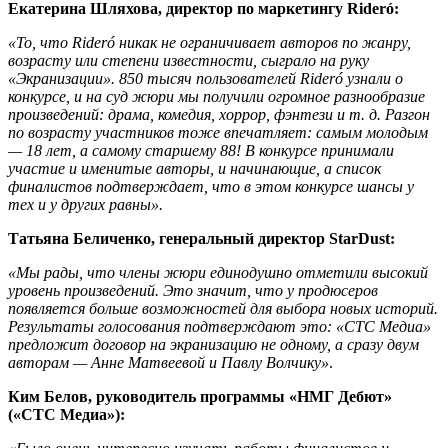
Екатерина Шляхова, директор по маркетингу Rideró:
«То, что Rideró никак не ограничивает авторов по жанру,
возрасту или степени известности, сыграло на руку
«Экранизации». 850 тысяч пользователей Rideró узнали о
конкурсе, и на суд жюри мы получили огромное разнообразие
произведений: драма, комедия, хоррор, фэнтези и т. д. Разгон
по возрасту участников тоже впечатляет: самым молодым
— 18 лет, а самому старшему 88! В конкурсе принимали
участие и именитые авторы, и начинающие, а список
финалистов подтверждает, что в этом конкурсе шансы у
тех и у других равны».
Татьяна Беличенко, генеральный директор StarDust:
«Мы рады, что члены жюри единодушно отметили высокий
уровень произведений. Это значит, что у продюсеров
появляется больше возможностей для выбора новых историй.
Результаты голосования подтверждают это: «СТС Медиа»
предложит договор на экранизацию не одному, а сразу двум
авторам — Анне Матвеевой и Павлу Волчику»
.
Ким Белов, руководитель программы «НМГ Дебют»
(«СТС Медиа»):