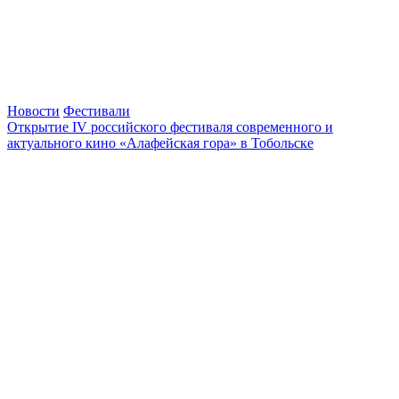
Новости
Фестивали
Открытие IV российского фестиваля современного и
актуального кино «Алафейская гора» в Тобольске