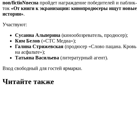
non/fictioNвесна
пройдет награждение победителей и паблик-
ток
«От книги к экранизации: кинопродюсеры ищут новые
истории»
.
Участвуют:
Сусанна Альперина
(кинообозреватель, продюсер);
Ким Белов
(«СТС Медиа»);
Галина Стрижевская
(продюсер «Слово пацана. Кровь
на асфальте»);
Татьяна Васильева
(литературный агент).
Вход свободный для гостей ярмарки.
Читайте также