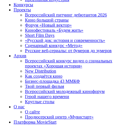
Конкурсы
Проекты
Всероссийский питчинг дебютантов 2026
Кино большой страны
Форум «Новый вектор»
Кинофестиваль «Будем жить»
Short Film Days
«Русский док: история и современность»
Сценарный конкурс «Метод»
Русские веб-сериалы: от бумеров до зумеров
Архив
Всероссийский конкурс видео о социальных
проектах «Хорошая история»
New Distribution
Как создаётся кино
Бизнес-площадка 43 ММКФ
Твой первый фильм
Всероссийский молодежный кинофорум
Герой нашего времени
Круглые столы
О нас
О сайте
Продюсерский центр «Мувистарт»
Платформа MovieStart