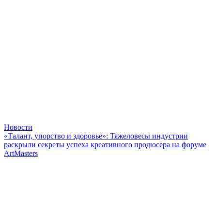
Новости
«Талант, упорство и здоровье»: Тяжеловесы индустрии
раскрыли секреты успеха креативного продюсера на форуме
ArtMasters