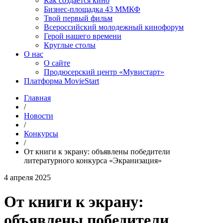
Как создаётся кино
Бизнес-площадка 43 ММКФ
Твой первый фильм
Всероссийский молодежный кинофорум
Герой нашего времени
Круглые столы
О нас
О сайте
Продюсерский центр «Мувистарт»
Платформа MovieStart
Главная
/
Новости
/
Конкурсы
/
От книги к экрану: объявлены победители
литературного конкурса «Экранизация»
4 апреля 2025
От книги к экрану:
объявлены победители