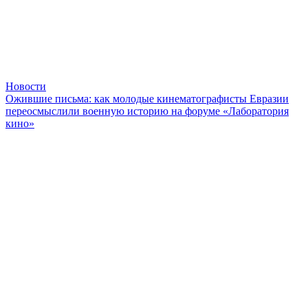
Новости
Ожившие письма: как молодые кинематографисты Евразии
переосмыслили военную историю на форуме «Лаборатория
кино»