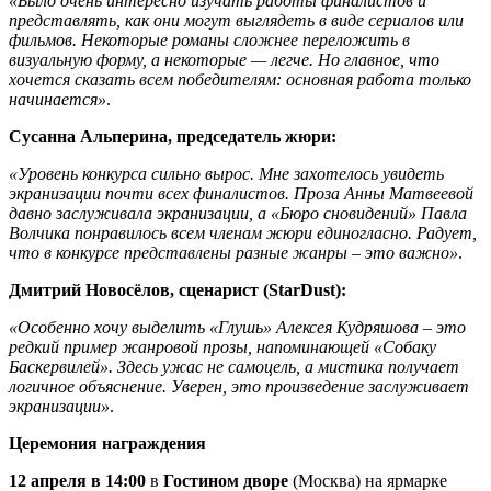
«Было очень интересно изучать работы финалистов и
представлять, как они могут выглядеть в виде сериалов или
фильмов. Некоторые романы сложнее переложить в
визуальную форму, а некоторые — легче. Но главное, что
хочется сказать всем победителям: основная работа только
начинается»
.
Сусанна Альперина, председатель жюри:
«Уровень конкурса сильно вырос. Мне захотелось увидеть
экранизации почти всех финалистов. Проза Анны Матвеевой
давно заслуживала экранизации, а «Бюро сновидений» Павла
Волчика понравилось всем членам жюри единогласно. Радует,
что в конкурсе представлены разные жанры – это важно»
.
Дмитрий Новосёлов, сценарист (StarDust):
«Особенно хочу выделить «Глушь» Алексея Кудряшова – это
редкий пример жанровой прозы, напоминающей «Собаку
Баскервилей». Здесь ужас не самоцель, а мистика получает
логичное объяснение. Уверен, это произведение заслуживает
экранизации»
.
Церемония награждения
12 апреля в 14:00
в
Гостином дворе
(Москва) на ярмарке