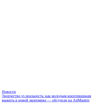
Новости
Творчество vs реальность: как молодым креативщикам
выжить в новой экономике — обсудили на ArtMasters