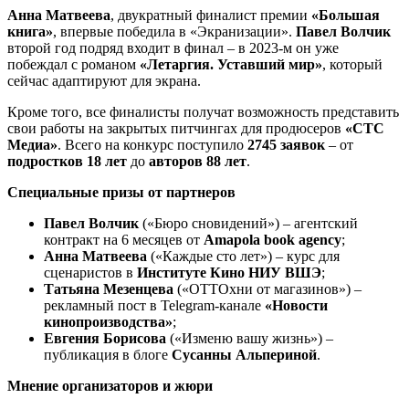
Анна Матвеева
, двукратный финалист премии
«Большая
книга»
, впервые победила в «Экранизации».
Павел Волчик
второй год подряд входит в финал – в 2023-м он уже
побеждал с романом
«Летаргия. Уставший мир»
, который
сейчас адаптируют для экрана.
Кроме того, все финалисты получат возможность представить
свои работы на закрытых питчингах для продюсеров
«СТС
Медиа»
. Всего на конкурс поступило
2745 заявок
– от
подростков 18 лет
до
авторов 88 лет
.
Специальные призы от партнеров
Павел Волчик
(«Бюро сновидений») – агентский
контракт на 6 месяцев от
Amapola book agency
;
Анна Матвеева
(«Каждые сто лет») – курс для
сценаристов в
Институте Кино НИУ ВШЭ
;
Татьяна Мезенцева
(«ОТТОхни от магазинов») –
рекламный пост в Telegram-канале
«Новости
кинопроизводства»
;
Евгения Борисова
(«Изменю вашу жизнь») –
публикация в блоге
Сусанны Альпериной
.
Мнение организаторов и жюри