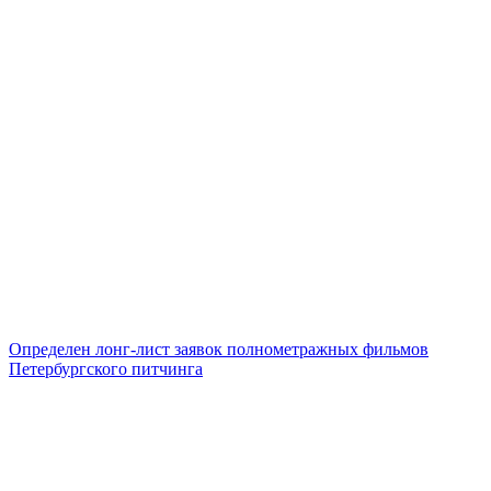
Определен лонг-лист заявок полнометражных фильмов
Петербургского питчинга