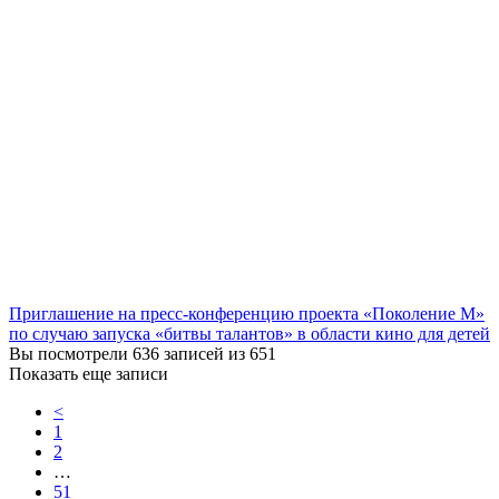
Приглашение на пресс-конференцию проекта «Поколение М»
по случаю запуска «битвы талантов» в области кино для детей
Вы посмотрели 636 записей из 651
Показать еще записи
<
1
2
…
51