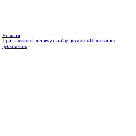
Новости
Приглашаем на встречу с отборщиками VIII питчинга
дебютантов