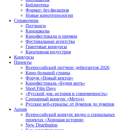
Библиотека
Формат: без фильтров
Новые кинотехнологии
Справочник
Питчинги
Киношколы
Кинофестивали и премии
Фестивальные агентства
Грантовые конкурсы
Креативная индустрия
Конкурсы
Проекты
Всероссийский питчинг дебютантов 2026
Кино большой страны
Форум «Новый вектор»
Кинофестиваль «Будем жить»
Short Film Days
«Русский док: история и современность»
Сценарный конкурс «Метод»
Русские веб-сериалы: от бумеров до зумеров
Архив
Всероссийский конкурс видео о социальных
проектах «Хорошая история»
New Distribution