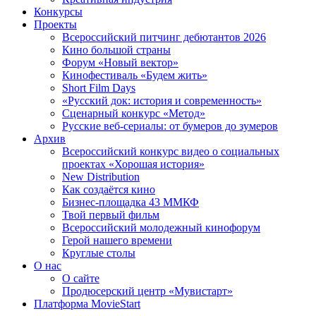
Конкурсы
Проекты
Всероссийский питчинг дебютантов 2026
Кино большой страны
Форум «Новый вектор»
Кинофестиваль «Будем жить»
Short Film Days
«Русский док: история и современность»
Сценарный конкурс «Метод»
Русские веб-сериалы: от бумеров до зумеров
Архив
Всероссийский конкурс видео о социальных
проектах «Хорошая история»
New Distribution
Как создаётся кино
Бизнес-площадка 43 ММКФ
Твой первый фильм
Всероссийский молодежный кинофорум
Герой нашего времени
Круглые столы
О нас
О сайте
Продюсерский центр «Мувистарт»
Платформа MovieStart