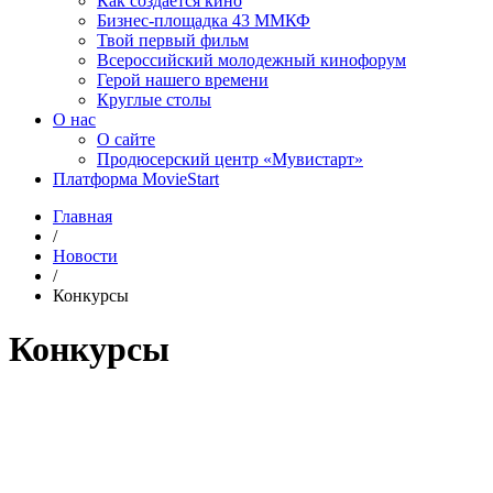
Как создаётся кино
Бизнес-площадка 43 ММКФ
Твой первый фильм
Всероссийский молодежный кинофорум
Герой нашего времени
Круглые столы
О нас
О сайте
Продюсерский центр «Мувистарт»
Платформа MovieStart
Главная
/
Новости
/
Конкурсы
Конкурсы