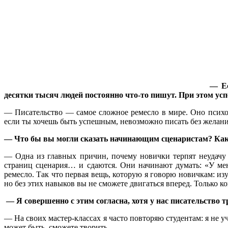
— Ес
десятки тысяч людей постоянно что-то пишут. При этом у
— Писательство — самое сложное ремесло в мире. Оно психол
если ты хочешь быть успешным, невозможно писать без желания,
— Что бы вы могли сказать начинающим сценаристам? Как 
— Одна из главных причин, почему новички терпят неудачу 
страниц сценария… и сдаются. Они начинают думать: «У мен
ремесло. Так что первая вещь, которую я говорю новичкам: из
но без этих навыков вы не сможете двигаться вперед. Только к
— Я совершенно с этим согласна, хотя у нас писательство т
— На своих мастер-классах я часто повторяю студентам: я не уч
может быть, сможете творить.