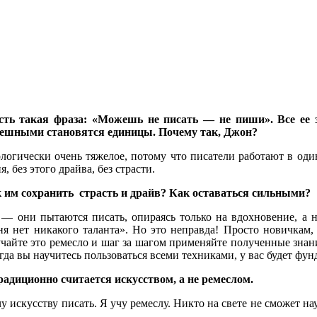
ть такая фраза: «Можешь не писать — не пиши». Все ее зн
спешными становятся единицы. Почему так, Джон?
огически очень тяжелое, потому что писатели работают в один
 без этого драйва, без страсти.
им сохранить страсть и драйв? Как оставаться сильными?
— они пытаются писать, опираясь только на вдохновение, а 
я нет никакого таланта». Но это неправда! Просто новичкам, 
учайте это ремесло и шаг за шагом применяйте полученные знан
огда вы научитесь пользоваться всеми техниками, у вас будет фу
радиционно считается искусством, а не ремеслом.
у искусству писать. Я учу ремеслу. Никто на свете не сможет на