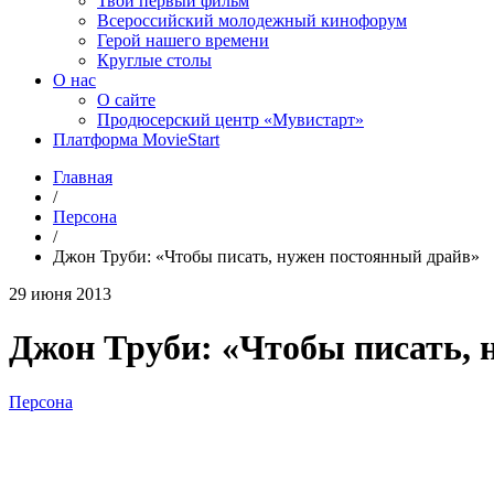
Твой первый фильм
Всероссийский молодежный кинофорум
Герой нашего времени
Круглые столы
О нас
О сайте
Продюсерский центр «Мувистарт»
Платформа MovieStart
Главная
/
Персона
/
Джон Труби: «Чтобы писать, нужен постоянный драйв»
29 июня 2013
Джон Труби: «Чтобы писать, 
Персона