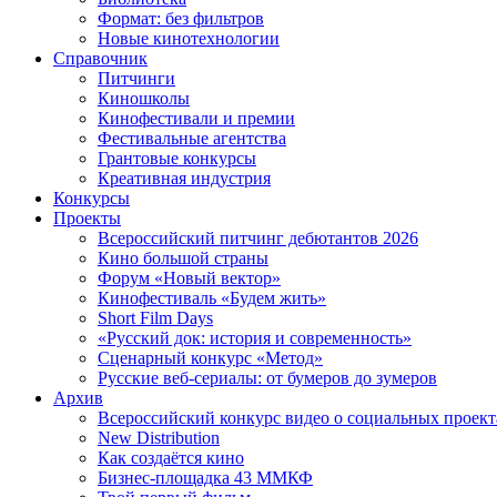
Формат: без фильтров
Новые кинотехнологии
Справочник
Питчинги
Киношколы
Кинофестивали и премии
Фестивальные агентства
Грантовые конкурсы
Креативная индустрия
Конкурсы
Проекты
Всероссийский питчинг дебютантов 2026
Кино большой страны
Форум «Новый вектор»
Кинофестиваль «Будем жить»
Short Film Days
«Русский док: история и современность»
Сценарный конкурс «Метод»
Русские веб-сериалы: от бумеров до зумеров
Архив
Всероссийский конкурс видео о социальных проек
New Distribution
Как создаётся кино
Бизнес-площадка 43 ММКФ