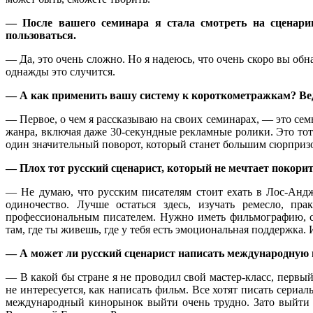
— После вашего семинара я стала смотреть на сценарии
пользоваться.
— Да, это очень сложно. Но я надеюсь, что очень скоро вы обн
однажды это случится.
— А как применить вашу систему к короткометражкам? Ве
— Первое, о чем я рассказываю на своих семинарах, — это се
жанра, включая даже 30-секундные рекламные ролики. Это то
один значительный поворот, который станет большим сюрпризо
— Плох тот русский сценарист, который не мечтает покори
— Не думаю, что русским писателям стоит ехать в Лос-Андж
одиночество. Лучше остаться здесь, изучать ремесло, пра
профессиональным писателем. Нужно иметь фильмографию, сн
там, где ты живешь, где у тебя есть эмоциональная поддержка
— А может ли русский сценарист написать международную и
— В какой бы стране я не проводил свой мастер-класс, первы
не интересуется, как написать фильм. Все хотят писать сериа
международный кинорынок выйти очень трудно. Зато выйти 