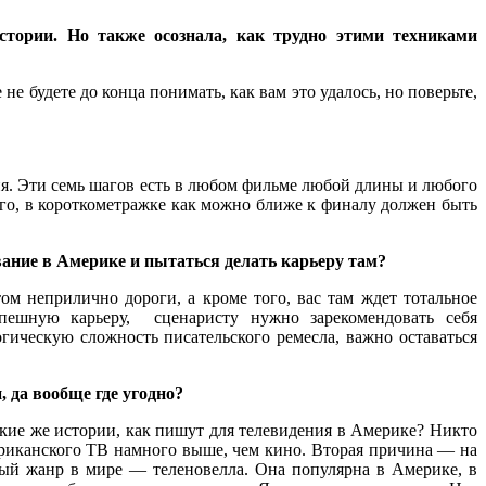
стории. Но также осознала, как трудно этими техниками
е будете до конца понимать, как вам это удалось, но поверьте,
ия. Эти семь шагов есть в любом фильме любой длины и любого
го, в короткометражке как можно ближе к финалу должен быть
вание в Америке и пытаться делать карьеру там?
м неприлично дороги, а кроме того, вас там ждет тотальное
успешную карьеру, сценаристу нужно зарекомендовать себя
ическую сложность писательского ремесла, важно оставаться
 да вообще где угодно?
акие же истории, как пишут для телевидения в Америке? Никто
американского ТВ намного выше, чем кино. Вторая причина — на
ый жанр в мире — теленовелла. Она популярна в Америке, в