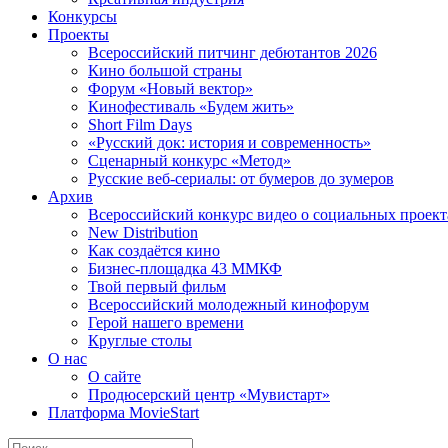
Конкурсы
Проекты
Всероссийский питчинг дебютантов 2026
Кино большой страны
Форум «Новый вектор»
Кинофестиваль «Будем жить»
Short Film Days
«Русский док: история и современность»
Сценарный конкурс «Метод»
Русские веб-сериалы: от бумеров до зумеров
Архив
Всероссийский конкурс видео о социальных проек
New Distribution
Как создаётся кино
Бизнес-площадка 43 ММКФ
Твой первый фильм
Всероссийский молодежный кинофорум
Герой нашего времени
Круглые столы
О нас
О сайте
Продюсерский центр «Мувистарт»
Платформа MovieStart