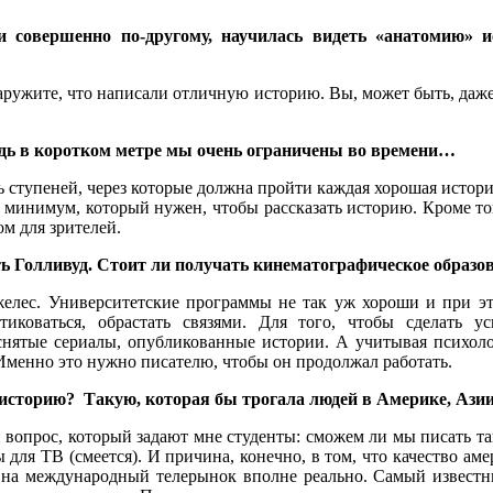
 совершенно по-другому, научилась видеть «анатомию» и
аружите, что написали отличную историю. Вы, может быть, даже н
дь в коротком метре мы очень ограничены во времени…
мь ступеней, через которые должна пройти каждая хорошая истор
т минимум, который нужен, чтобы рассказать историю. Кроме то
м для зрителей.
ть Голливуд. Стоит ли получать кинематографическое образо
елес. Университетские программы не так уж хороши и при это
ктиковаться, обрастать связями. Для того, чтобы сделать 
ятые сериалы, опубликованные истории. А учитывая психолог
. Именно это нужно писателю, чтобы он продолжал работать.
сторию? Такую, которая бы трогала людей в Америке, Азии,
й вопрос, который задают мне студенты: сможем ли мы писать т
лы для ТВ (смеется). И причина, конечно, в том, что качество 
на международный телерынок вполне реально. Самый известн