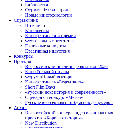
Библиотека
Формат: без фильтров
Новые кинотехнологии
Справочник
Питчинги
Киношколы
Кинофестивали и премии
Фестивальные агентства
Грантовые конкурсы
Креативная индустрия
Конкурсы
Проекты
Всероссийский питчинг дебютантов 2026
Кино большой страны
Форум «Новый вектор»
Кинофестиваль «Будем жить»
Short Film Days
«Русский док: история и современность»
Сценарный конкурс «Метод»
Русские веб-сериалы: от бумеров до зумеров
Архив
Всероссийский конкурс видео о социальных
проектах «Хорошая история»
New Distribution