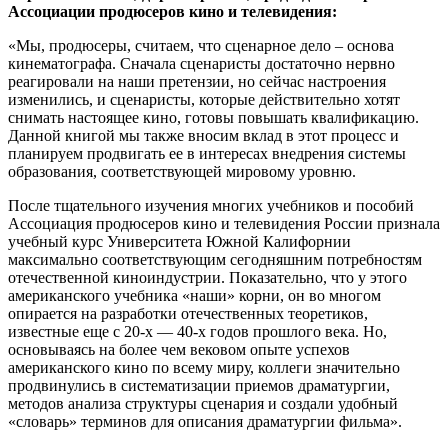
Ассоциации продюсеров кино и телевидения:
«Мы, продюсеры, считаем, что сценарное дело – основа
кинематографа. Сначала сценаристы достаточно нервно
реагировали на наши претензии, но сейчас настроения
изменились, и сценаристы, которые действительно хотят
снимать настоящее кино, готовы повышать квалификацию.
Данной книгой мы также вносим вклад в этот процесс и
планируем продвигать ее в интересах внедрения системы
образования, соответствующей мировому уровню.
После тщательного изучения многих учебников и пособий
Ассоциация продюсеров кино и телевидения России признала
учебный курс Университета Южной Калифорнии
максимально соответствующим сегодняшним потребностям
отечественной киноиндустрии. Показательно, что у этого
американского учебника «наши» корни, он во многом
опирается на разработки отечественных теоретиков,
известные еще с 20-х — 40-х годов прошлого века. Но,
основываясь на более чем вековом опыте успехов
американского кино по всему миру, коллеги значительно
продвинулись в систематизации приемов драматургии,
методов анализа структуры сценария и создали удобный
«словарь» терминов для описания драматургии фильма».