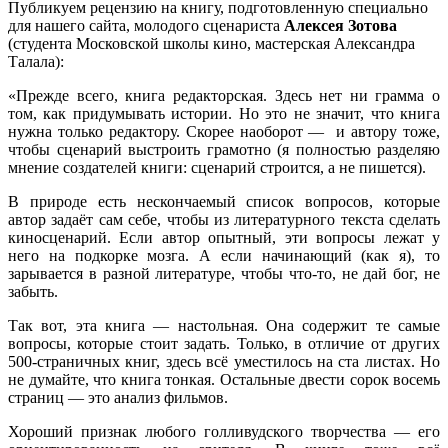
Публикуем рецензию на книгу, подготовленную специально
для нашего сайта, молодого сценариста
Алексея Зотова
(студента Московской школы кино, мастерская Александра
Талала):
«Прежде всего, книга редакторская. Здесь нет ни грамма о
том, как придумывать истории. Но это не значит, что книга
нужна только редактору. Скорее наоборот — и автору тоже,
чтобы сценарий выстроить грамотно (я полностью разделяю
мнение создателей книги: сценарий строится, а не пишется).
В природе есть нескончаемый список вопросов, которые
автор задаёт сам себе, чтобы из литературного текста сделать
киносценарий. Если автор опытный, эти вопросы лежат у
него на подкорке мозга. А если начинающий (как я), то
зарывается в разной литературе, чтобы что-то, не дай бог, не
забыть.
Так вот, эта книга — настольная. Она содержит те самые
вопросы, которые стоит задать. Только, в отличие от других
500-страничных книг, здесь всё уместилось на ста листах. Но
не думайте, что книга тонкая. Остальные двести сорок восемь
страниц — это анализ фильмов.
Хороший признак любого голливудского творчества — его