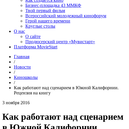
Как создаётся кино
Бизнес-площадка 43 ММКФ
Твой первый фильм
Всероссийский молодежный кинофорум
Герой нашего времени
Круглые столы
О нас
О сайте
Продюсерский центр «Мувистарт»
Платформа MovieStart
Главная
/
Новости
/
Киношколы
/
Как работают над сценарием в Южной Калифорнии.
Рецензия на книгу
3 ноября 2016
Как работают над сценарием
в Южной Калифорнии.