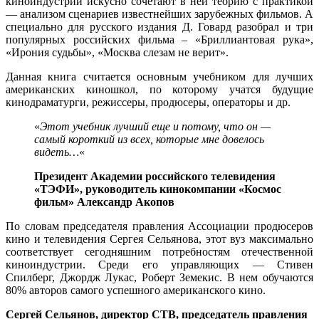
киноиндустрии искусно сочетают в ней теорию с практикой
— анализом сценариев известнейших зарубежных фильмов. А
специально для русского издания Д. Говард разобрал и три
популярных российских фильма – «Бриллиантовая рука»,
«Ирония судьбы», «Москва слезам не верит».
Данная книга считается основным учебником для лучших
американских киношкол, по которому учатся будущие
кинодраматурги, режиссеры, продюсеры, операторы и др.
«
Этот учебник лучший еще и потому, что он —
самый короткий из всех, которые мне довелось
видеть…
«
Президент Академии российского телевидения
«ТЭФИ», руководитель кинокомпании «Космос
фильм» Александр Акопов
По словам председателя правления Ассоциации продюсеров
кино и телевидения Сергея Сельянова, этот вуз максимально
соответствует сегодняшним потребностям отечественной
киноиндустрии. Среди его управляющих — Стивен
Спилберг, Джордж Лукас, Роберт Земекис. В нем обучаются
80% авторов самого успешного американского кино.
Сергей Сельянов, директор СТВ, председатель правления