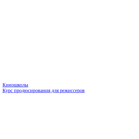
Киношколы
Курс продюсирования для режиссеров