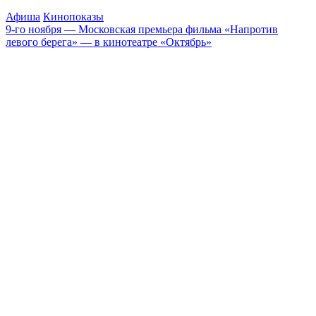
Афиша
Кинопоказы
9-го ноября — Московская премьера фильма «Напротив
левого берега» — в кинотеатре «Октябрь»