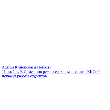
Афиша
Кинопоказы
Новости
11 ноября. В Доме кино режиссерские мастерские ВКСиР
покажут работы студентов