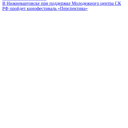
В Нижневартовске при поддержке Молодежного центра СК
РФ пройдет кинофестиваль «Перспектива»