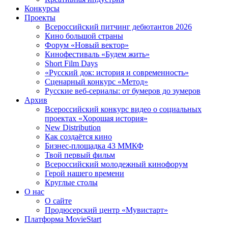
Конкурсы
Проекты
Всероссийский питчинг дебютантов 2026
Кино большой страны
Форум «Новый вектор»
Кинофестиваль «Будем жить»
Short Film Days
«Русский док: история и современность»
Сценарный конкурс «Метод»
Русские веб-сериалы: от бумеров до зумеров
Архив
Всероссийский конкурс видео о социальных
проектах «Хорошая история»
New Distribution
Как создаётся кино
Бизнес-площадка 43 ММКФ
Твой первый фильм
Всероссийский молодежный кинофорум
Герой нашего времени
Круглые столы
О нас
О сайте
Продюсерский центр «Мувистарт»
Платформа MovieStart