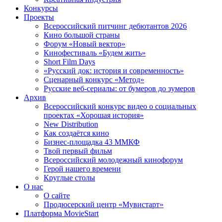
Конкурсы
Проекты
Всероссийский питчинг дебютантов 2026
Кино большой страны
Форум «Новый вектор»
Кинофестиваль «Будем жить»
Short Film Days
«Русский док: история и современность»
Сценарный конкурс «Метод»
Русские веб-сериалы: от бумеров до зумеров
Архив
Всероссийский конкурс видео о социальных
проектах «Хорошая история»
New Distribution
Как создаётся кино
Бизнес-площадка 43 ММКФ
Твой первый фильм
Всероссийский молодежный кинофорум
Герой нашего времени
Круглые столы
О нас
О сайте
Продюсерский центр «Мувистарт»
Платформа MovieStart