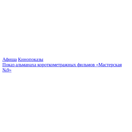
Афиша
Кинопоказы
Показ альманаха короткометражных фильмов «Мастерская
№9»