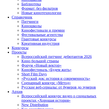
Библиотека
Формат: без фильтров
Новые кинотехнологии
Справочник
Питчинги
Киношколы
Кинофестивали и премии
Фестивальные агентства
Грантовые конкурсы
Креативная индустрия
Конкурсы
Проекты
Всероссийский питчинг дебютантов 2026
Кино большой страны
Форум «Новый вектор»
Кинофестиваль «Будем жить»
Short Film Days
«Русский док: история и современность»
Сценарный конкурс «Метод»
Русские веб-сериалы: от бумеров до зумеров
Архив
Всероссийский конкурс видео о социальных
проектах «Хорошая история»
New Distribution