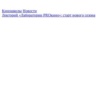
Киношколы
Новости
Лекторий «Лаборатории PROкино»: старт нового сезона