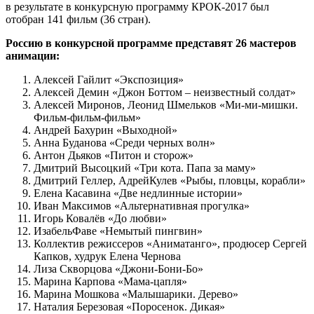
в результате в конкурсную программу КРОК-2017 был
отобран 141 фильм (36 стран).
Россию в конкурсной программе представят 26 мастеров
анимации:
Алексей Гайлит «Экспозиция»
Алексей Демин «Джон Боттом – неизвестный солдат»
Алексей Миронов, Леонид Шмельков «Ми-ми-мишки.
Фильм-фильм-фильм»
Андрей Бахурин «Выходной»
Анна Буданова «Среди черных волн»
Антон Дьяков «Питон и сторож»
Дмитрий Высоцкий «Три кота. Папа за маму»
Дмитрий Геллер, АдрейКулев «Рыбы, пловцы, корабли»
Елена Касавина «Две недлинные истории»
Иван Максимов «Альтернативная прогулка»
Игорь Ковалёв «До любви»
ИзабельФаве «Немытый пингвин»
Коллектив режиссеров «Аниматанго», продюсер Сергей
Капков, худрук Елена Чернова
Лиза Скворцова «Джони-Бони-Бо»
Марина Карпова «Мама-цапля»
Марина Мошкова «Малышарики. Дерево»
Наталия Березовая «Поросенок. Дикая»