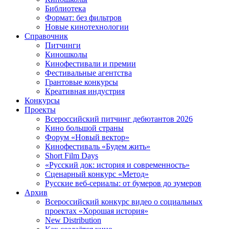
Библиотека
Формат: без фильтров
Новые кинотехнологии
Справочник
Питчинги
Киношколы
Кинофестивали и премии
Фестивальные агентства
Грантовые конкурсы
Креативная индустрия
Конкурсы
Проекты
Всероссийский питчинг дебютантов 2026
Кино большой страны
Форум «Новый вектор»
Кинофестиваль «Будем жить»
Short Film Days
«Русский док: история и современность»
Сценарный конкурс «Метод»
Русские веб-сериалы: от бумеров до зумеров
Архив
Всероссийский конкурс видео о социальных
проектах «Хорошая история»
New Distribution