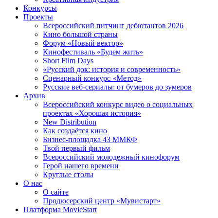
Конкурсы
Проекты
Всероссийский питчинг дебютантов 2026
Кино большой страны
Форум «Новый вектор»
Кинофестиваль «Будем жить»
Short Film Days
«Русский док: история и современность»
Сценарный конкурс «Метод»
Русские веб-сериалы: от бумеров до зумеров
Архив
Всероссийский конкурс видео о социальных
проектах «Хорошая история»
New Distribution
Как создаётся кино
Бизнес-площадка 43 ММКФ
Твой первый фильм
Всероссийский молодежный кинофорум
Герой нашего времени
Круглые столы
О нас
О сайте
Продюсерский центр «Мувистарт»
Платформа MovieStart