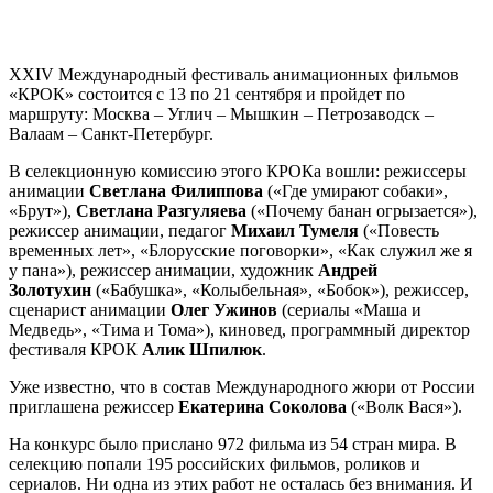
XXIV Международный фестиваль анимационных фильмов
«КРОК» состоится с 13 по 21 сентября и пройдет по
маршруту: Москва – Углич – Мышкин – Петрозаводск –
Валаам – Санкт-Петербург.
В селекционную комиссию этого КРОКа вошли: режиссеры
анимации
Светлана Филиппова
(«Где умирают собаки»,
«Брут»),
Светлана Разгуляева
(«Почему банан огрызается»),
режиссер анимации, педагог
Михаил Тумеля
(«Повесть
временных лет», «Блорусские поговорки», «Как служил же я
у пана»), режиссер анимации, художник
Андрей
Золотухин
(«Бабушка», «Колыбельная», «Бобок»), режиссер,
сценарист анимации
Олег Ужинов
(сериалы «Маша и
Медведь», «Тима и Тома»), киновед, программный директор
фестиваля КРОК
Алик Шпилюк
.
Уже известно, что в состав Международного жюри от России
приглашена режиссер
Екатерина Соколова
(«Волк Вася»).
На конкурс было прислано 972 фильма из 54 стран мира. В
селекцию попали 195 российских фильмов, роликов и
сериалов. Ни одна из этих работ не осталась без внимания. И