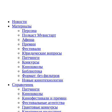
Новости
Материалы
Персона
Подкаст Мувистарт
Афиша
Премии
Фестивали
Юридические вопросы
Питчинги
Конкурсы
Киношколы
Библиотека
Формат: без фильтров
Новые кинотехнологии
Справочник
Питчинги
Киношколы
Кинофестивали и премии
Фестивальные агентства
Грантовые конкурсы
Креативная индустрия