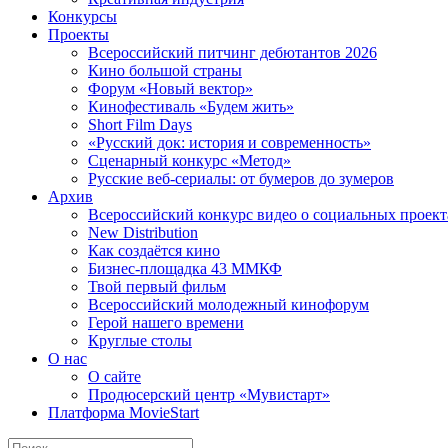
Конкурсы
Проекты
Всероссийский питчинг дебютантов 2026
Кино большой страны
Форум «Новый вектор»
Кинофестиваль «Будем жить»
Short Film Days
«Русский док: история и современность»
Сценарный конкурс «Метод»
Русские веб-сериалы: от бумеров до зумеров
Архив
Всероссийский конкурс видео о социальных проек
New Distribution
Как создаётся кино
Бизнес-площадка 43 ММКФ
Твой первый фильм
Всероссийский молодежный кинофорум
Герой нашего времени
Круглые столы
О нас
О сайте
Продюсерский центр «Мувистарт»
Платформа MovieStart