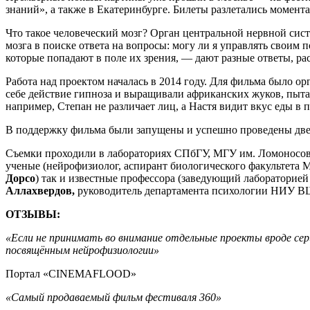
знаний», а также в Екатеринбурге. Билеты разлетались момента
Что такое человеческий мозг? Орган центральной нервной си
мозга в поиске ответа на вопросы: могу ли я управлять своим
которые попадают в поле их зрения, — дают разные ответы, р
Работа над проектом началась в 2014 году. Для фильма было о
себе действие гипноза и выращивали африканских жуков, пыт
например, Степан не различает лиц, а Настя видит вкус еды в 
В поддержку фильма были запущены и успешно проведены две
Съемки проходили в лабораториях СПбГУ, МГУ им. Ломоносо
ученые (нейрофизиолог, аспирант биологического факультета 
Дорсо
) так и известные профессора (заведующий лаборатори
Аллахвердов,
руководитель департамента психологии НИУ 
ОТЗЫВЫ:
«Если не принимать во внимание отдельные проекты вроде сер
посвящённым нейрофизиологии»
Портал «CINEMAFLOOD»
«Самый продаваемый фильм фестиваля 360»