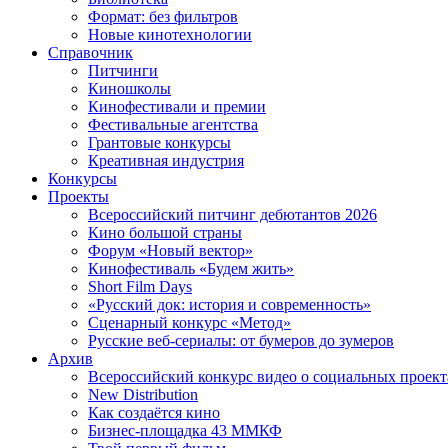
Формат: без фильтров
Новые кинотехнологии
Справочник
Питчинги
Киношколы
Кинофестивали и премии
Фестивальные агентства
Грантовые конкурсы
Креативная индустрия
Конкурсы
Проекты
Всероссийский питчинг дебютантов 2026
Кино большой страны
Форум «Новый вектор»
Кинофестиваль «Будем жить»
Short Film Days
«Русский док: история и современность»
Сценарный конкурс «Метод»
Русские веб-сериалы: от бумеров до зумеров
Архив
Всероссийский конкурс видео о социальных проек
New Distribution
Как создаётся кино
Бизнес-площадка 43 ММКФ