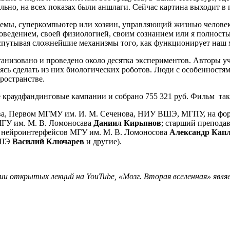
льно, на всех показах были аншлаги. Сейчас картина выходит в 
стемы, суперкомпьютер или хозяин, управляющий жизнью челов
 поведением, своей физиологией, своим сознанием или я полнос
аспутывая сложнейшие механизмы того, как функционирует наш м
рганизовано и проведено около десятка экспериментов. Авторы 
аясь сделать из них биологических роботов. Люди с особеннос
пространстве.
 краудфандинговые кампании и собрано 755 321 руб. Фильм та
ва, Первом МГМУ им. И. М. Сеченова, НИУ ВШЭ, МГПУ, на фор
МГУ им. М. В. Ломоносава
Даниил Кирьянов
; старший препода
ей нейроинтерфейсов МГУ им. М. В. Ломоносова
Александр Кап
ВШЭ
Василий Ключарев
и другие).
ии открытых лекций на YouTube, «Мозг. Вторая вселенная» явл