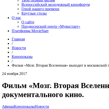
Твой первый фильм
Всероссийский молодежный кинофорум
Герой нашего времени
Круглые столы
О нас
О сайте
Продюсерский центр «Мувистарт»
Платформа MovieStart
Главная
/
Новости
/
Кинопоказы
/
Фильм «Мозг. Вторая Вселенная» выходит в московский п
24 ноября 2017
Фильм «Мозг. Вторая Вселенна
документального кино.
Афиша
Кинопоказы
Новости