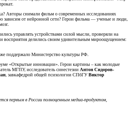
прокат.
ека? Авторы снимали фильм о современных исследованиях
тью зависим от нейронной сети? Герои фильма — ученые и люди,
озг.
учились управлять устройствами силой мысли, проверяли на
тями восприятия делились своим удивительным мироощущением:
кже поддержало Министерство культуры РФ.
уме «Открытые инновации». Герои картины – как молодые
ватель МГПУ, исследователь синестезии
Антон Сидоров-
лан
, завкафедрой общей психологии СПбГУ
Виктор
яется первым в России полноценным медиа-продуктом,