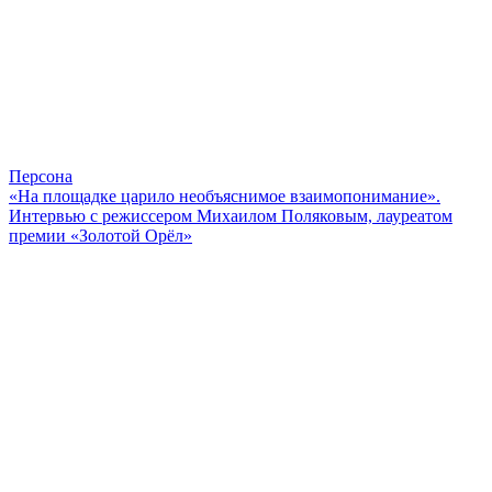
Персона
«На площадке царило необъяснимое взаимопонимание».
Интервью с режиссером Михаилом Поляковым, лауреатом
премии «Золотой Орёл»