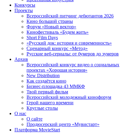
Конкурсы
Проекты
Всероссийский питчинг дебютантов 2026
Кино большой страны
Форум «Новый вектор»
Кинофестиваль «Будем жить»
Short Film Days
«Русский док: история и современность»
Сценарный конкурс «Метод»
Русские веб-сериалы: от бумеров до зумеров
Архив
Всероссийский конкурс видео о социальных
проектах «Хорошая история»
New Distribution
Как создаётся кино
Бизнес-площадка 43 ММКФ
Твой первый фильм
Всероссийский молодежный кинофорум
Герой нашего времени
Круглые столы
О нас
О сайте
Продюсерский центр «Мувистарт»
Платформа MovieStart