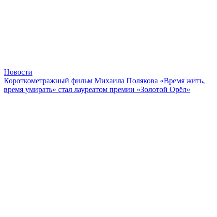
Новости
Короткометражный фильм Михаила Полякова «Время жить,
время умирать» стал лауреатом премии «Золотой Орёл»