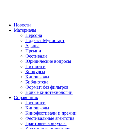
Новости
Материалы
Персона
Подкаст Мувистарт
Афиша
Премии
Фестивали
Юридические вопросы
Питчинги
Конкурсы
Киношколы
Библиотека
Формат: без фильтров
Новые кинотехнологии
Справочник
Питчинги
Киношколы
Кинофестивали и премии
Фестивальные агентства
Грантовые конкурсы
Креативная индустрия