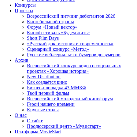
Конкурсы
Проекты
Всероссийский питчинг дебютантов 2026
Кино большой страны
Форум «Новый вектор»
Кинофестиваль «Будем жить»
Short Film Days
«Русский док: история и современность»
Сценарный конкурс «Метод»
Русские веб-сериалы: от бумеров до зумеров
Архив
Всероссийский конкурс видео о социальных
проектах «Хорошая история»
New Distribution
Как создаётся кино
Бизнес-площадка 43 ММКФ
Твой первый фильм
Всероссийский молодежный кинофорум
Герой нашего времени
Круглые столы
О нас
О сайте
Продюсерский центр «Мувистарт»
Платформа MovieStart