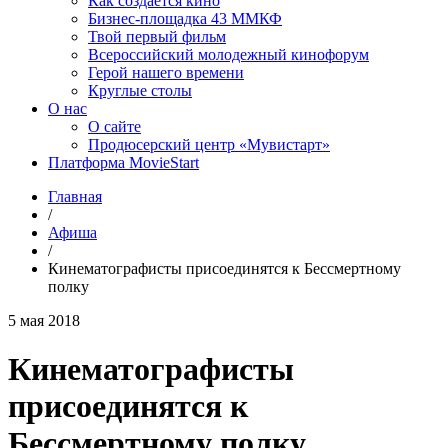
Как создаётся кино
Бизнес-площадка 43 ММКФ
Твой первый фильм
Всероссийский молодежный кинофорум
Герой нашего времени
Круглые столы
О нас
О сайте
Продюсерский центр «Мувистарт»
Платформа MovieStart
Главная
/
Афиша
/
Кинематографисты присоединятся к Бессмертному
полку
5 мая 2018
Кинематографисты
присоединятся к
Бессмертному полку