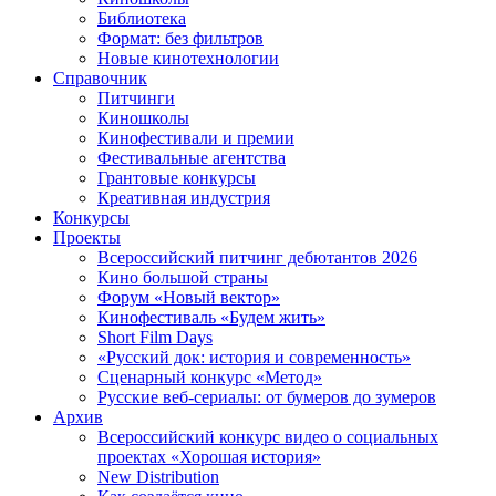
Библиотека
Формат: без фильтров
Новые кинотехнологии
Справочник
Питчинги
Киношколы
Кинофестивали и премии
Фестивальные агентства
Грантовые конкурсы
Креативная индустрия
Конкурсы
Проекты
Всероссийский питчинг дебютантов 2026
Кино большой страны
Форум «Новый вектор»
Кинофестиваль «Будем жить»
Short Film Days
«Русский док: история и современность»
Сценарный конкурс «Метод»
Русские веб-сериалы: от бумеров до зумеров
Архив
Всероссийский конкурс видео о социальных
проектах «Хорошая история»
New Distribution