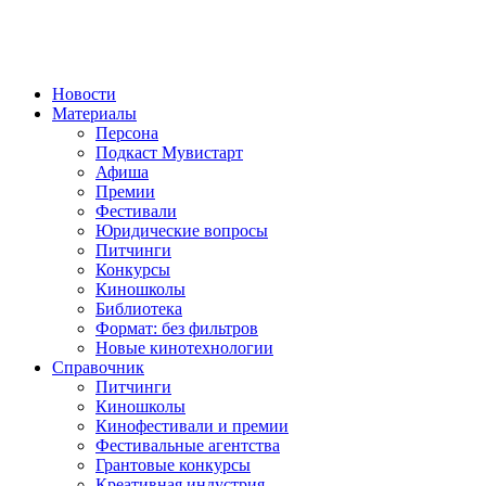
Новости
Материалы
Персона
Подкаст Мувистарт
Афиша
Премии
Фестивали
Юридические вопросы
Питчинги
Конкурсы
Киношколы
Библиотека
Формат: без фильтров
Новые кинотехнологии
Справочник
Питчинги
Киношколы
Кинофестивали и премии
Фестивальные агентства
Грантовые конкурсы
Креативная индустрия