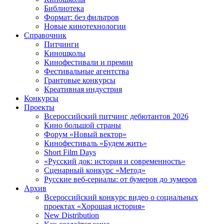
Библиотека
Формат: без фильтров
Новые кинотехнологии
Справочник
Питчинги
Киношколы
Кинофестивали и премии
Фестивальные агентства
Грантовые конкурсы
Креативная индустрия
Конкурсы
Проекты
Всероссийский питчинг дебютантов 2026
Кино большой страны
Форум «Новый вектор»
Кинофестиваль «Будем жить»
Short Film Days
«Русский док: история и современность»
Сценарный конкурс «Метод»
Русские веб-сериалы: от бумеров до зумеров
Архив
Всероссийский конкурс видео о социальных
проектах «Хорошая история»
New Distribution