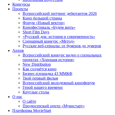
Конкурсы
Проекты
Всероссийский питчинг дебютантов 2026
Кино большой страны
Форум «Новый вектор»
Кинофестиваль «Будем жить»
Short Film Days
«Русский док: история и современность»
Сценарный конкурс «Метод»
Русские веб-сериалы: от бумеров до зумеров
Архив
Всероссийский конкурс видео о социальных
проектах «Хорошая история»
New Distribution
Как создаётся кино
Бизнес-площадка 43 ММКФ
Твой первый фильм
Всероссийский молодежный кинофорум
Герой нашего времени
Круглые столы
О нас
О сайте
Продюсерский центр «Мувистарт»
Платформа MovieStart