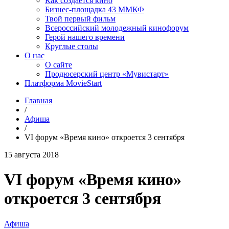
Как создаётся кино
Бизнес-площадка 43 ММКФ
Твой первый фильм
Всероссийский молодежный кинофорум
Герой нашего времени
Круглые столы
О нас
О сайте
Продюсерский центр «Мувистарт»
Платформа MovieStart
Главная
/
Афиша
/
VI форум «Время кино» откроется 3 сентября
15 августа 2018
VI форум «Время кино»
откроется 3 сентября
Афиша