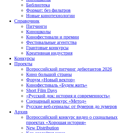
Библиотека
Формат: без фильтров
Новые кинотехнологии
Справочник
Питчинги
Киношколы
Кинофестивали и премии
Фестивальные агентства
Грантовые конкурсы
Креативная индустрия
Конкурсы
Проекты
Всероссийский питчинг дебютантов 2026
Кино большой страны
Форум «Новый вектор»
Кинофестиваль «Будем жить»
Short Film Days
«Русский док: история и современность»
Сценарный конкурс «Метод»
Русские веб-сериалы: от бумеров до зумеров
Архив
Всероссийский конкурс видео о социальных
проектах «Хорошая история»
New Distribution