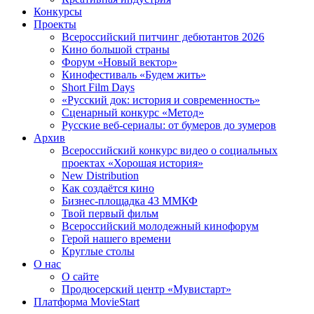
Конкурсы
Проекты
Всероссийский питчинг дебютантов 2026
Кино большой страны
Форум «Новый вектор»
Кинофестиваль «Будем жить»
Short Film Days
«Русский док: история и современность»
Сценарный конкурс «Метод»
Русские веб-сериалы: от бумеров до зумеров
Архив
Всероссийский конкурс видео о социальных
проектах «Хорошая история»
New Distribution
Как создаётся кино
Бизнес-площадка 43 ММКФ
Твой первый фильм
Всероссийский молодежный кинофорум
Герой нашего времени
Круглые столы
О нас
О сайте
Продюсерский центр «Мувистарт»
Платформа MovieStart