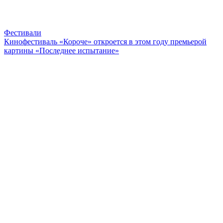
Фестивали
Кинофестиваль «Короче» откроется в этом году премьерой
картины «Последнее испытание»