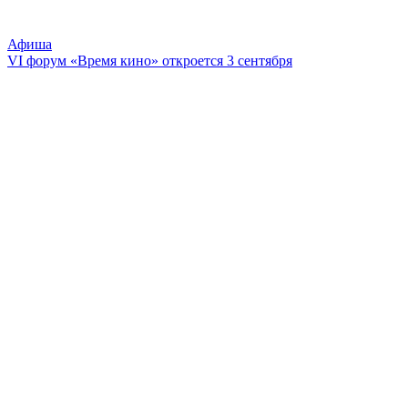
Афиша
VI форум «Время кино» откроется 3 сентября