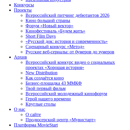
Конкурсы
Проекты
Всероссийский питчинг дебютантов 2026
Кино большой страны
Форум «Новый вектор»
Кинофестиваль «Будем жить»
Short Film Days
«Русский док: история и современность»
Сценарный конкурс «Метод»
Русские веб-сериалы: от бумеров до зумеров
Архив
Всероссийский конкурс видео о социальных
проектах «Хорошая история»
New Distribution
Как создаётся кино
Бизнес-площадка 43 ММКФ
Твой первый фильм
Всероссийский молодежный кинофорум
Герой нашего времени
Круглые столы
О нас
О сайте
Продюсерский центр «Мувистарт»
Платформа MovieStart