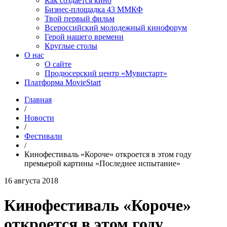
Как создаётся кино
Бизнес-площадка 43 ММКФ
Твой первый фильм
Всероссийский молодежный кинофорум
Герой нашего времени
Круглые столы
О нас
О сайте
Продюсерский центр «Мувистарт»
Платформа MovieStart
Главная
/
Новости
/
Фестивали
/
Кинофестиваль «Короче» откроется в этом году
премьерой картины «Последнее испытание»
16 августа 2018
Кинофестиваль «Короче»
откроется в этом году