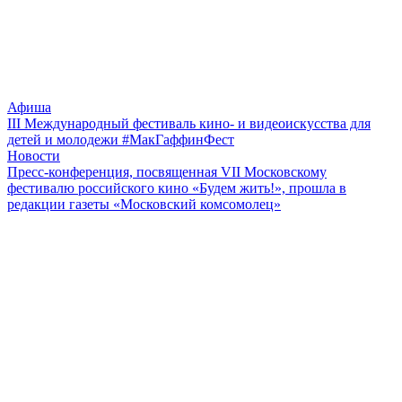
Афиша
III Международный фестиваль кино- и видеоискусства для
детей и молодежи #МакГаффинФест
Новости
Пресс-конференция, посвященная VII Московскому
фестивалю российского кино «Будем жить!», прошла в
редакции газеты «Московский комсомолец»