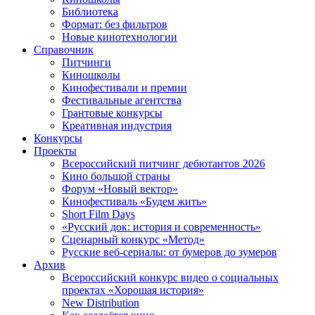
Библиотека
Формат: без фильтров
Новые кинотехнологии
Справочник
Питчинги
Киношколы
Кинофестивали и премии
Фестивальные агентства
Грантовые конкурсы
Креативная индустрия
Конкурсы
Проекты
Всероссийский питчинг дебютантов 2026
Кино большой страны
Форум «Новый вектор»
Кинофестиваль «Будем жить»
Short Film Days
«Русский док: история и современность»
Сценарный конкурс «Метод»
Русские веб-сериалы: от бумеров до зумеров
Архив
Всероссийский конкурс видео о социальных
проектах «Хорошая история»
New Distribution