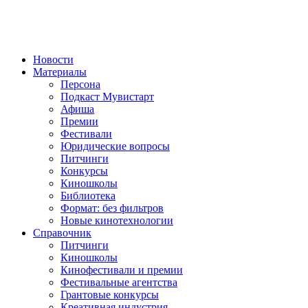
Новости
Материалы
Персона
Подкаст Мувистарт
Афиша
Премии
Фестивали
Юридические вопросы
Питчинги
Конкурсы
Киношколы
Библиотека
Формат: без фильтров
Новые кинотехнологии
Справочник
Питчинги
Киношколы
Кинофестивали и премии
Фестивальные агентства
Грантовые конкурсы
Креативная индустрия