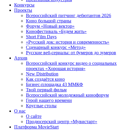
Конкурсы
Проекты
Всероссийский питчинг дебютантов 2026
Кино большой страны
Форум «Новый вектор»
Кинофестиваль «Будем жить»
Short Film Days
«Русский док: история и современность»
Сценарный конкурс «Метод»
Русские веб-сериалы: от бумеров до зумеров
Архив
Всероссийский конкурс видео о социальных
проектах «Хорошая история»
New Distribution
Как создаётся кино
Бизнес-площадка 43 ММКФ
Твой первый фильм
Всероссийский молодежный кинофорум
Герой нашего времени
Круглые столы
О нас
О сайте
Продюсерский центр «Мувистарт»
Платформа MovieStart