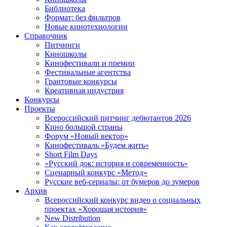
Библиотека
Формат: без фильтров
Новые кинотехнологии
Справочник
Питчинги
Киношколы
Кинофестивали и премии
Фестивальные агентства
Грантовые конкурсы
Креативная индустрия
Конкурсы
Проекты
Всероссийский питчинг дебютантов 2026
Кино большой страны
Форум «Новый вектор»
Кинофестиваль «Будем жить»
Short Film Days
«Русский док: история и современность»
Сценарный конкурс «Метод»
Русские веб-сериалы: от бумеров до зумеров
Архив
Всероссийский конкурс видео о социальных
проектах «Хорошая история»
New Distribution