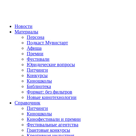
Новости
Материалы
Персона
Подкаст Мувистарт
Афиша
Премии
Фестивали
Юридические вопросы
Питчинги
Конкурсы
Киношколы
Библиотека
Формат: без фильтров
Новые кинотехнологии
Справочник
Питчинги
Киношколы
Кинофестивали и премии
Фестивальные агентства
Грантовые конкурсы
Креативная индустрия