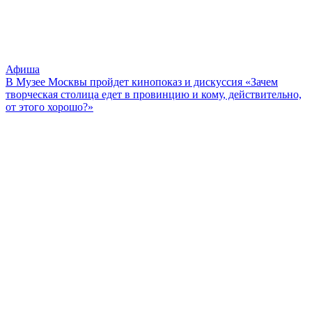
Афиша
В Музее Москвы пройдет кинопоказ и дискуссия «Зачем
творческая столица едет в провинцию и кому, действительно,
от этого хорошо?»