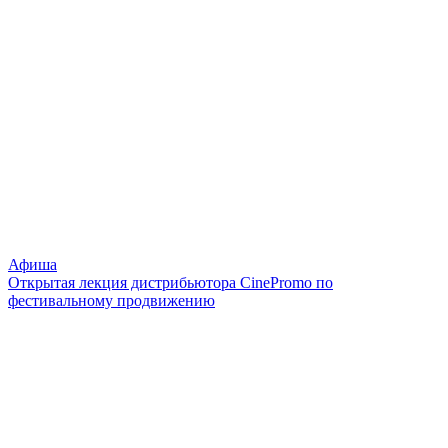
Афиша
Открытая лекция дистрибьютора CinePromo по
фестивальному продвижению