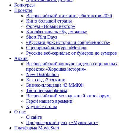
Конкурсы
Проекты
Всероссийский питчинг дебютантов 2026
Кино большой страны
Форум «Новый вектор»
Кинофестиваль «Будем жить»
Short Film Days
«Русский док: история и современность»
Сценарный конкурс «Метод»
Русские веб-сериалы: от бумеров до зумеров
Архив
Всероссийский конкурс видео о социальных
проектах «Хорошая история»
New Distribution
Как создаётся кино
Бизнес-площадка 43 ММКФ
Твой первый фильм
Всероссийский молодежный кинофорум
Герой нашего времени
Круглые столы
О нас
О сайте
Продюсерский центр «Мувистарт»
Платформа MovieStart