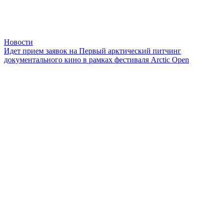
Новости
Идет прием заявок на Первый арктический питчинг
документального кино в рамках фестиваля Arctic Оpen