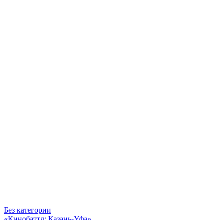
Без категории
«Кинобаттл: Казань-Уфа»