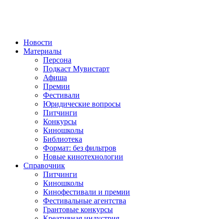
Новости
Материалы
Персона
Подкаст Мувистарт
Афиша
Премии
Фестивали
Юридические вопросы
Питчинги
Конкурсы
Киношколы
Библиотека
Формат: без фильтров
Новые кинотехнологии
Справочник
Питчинги
Киношколы
Кинофестивали и премии
Фестивальные агентства
Грантовые конкурсы
Креативная индустрия