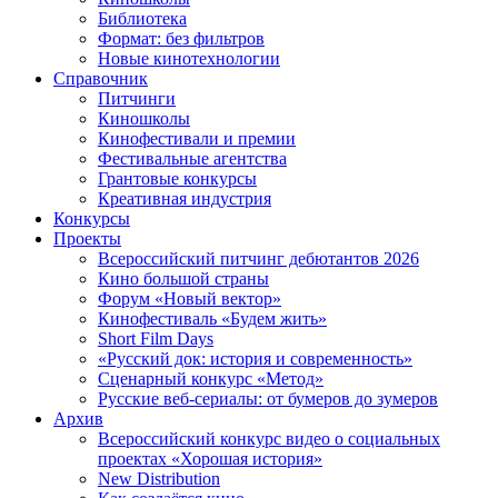
Библиотека
Формат: без фильтров
Новые кинотехнологии
Справочник
Питчинги
Киношколы
Кинофестивали и премии
Фестивальные агентства
Грантовые конкурсы
Креативная индустрия
Конкурсы
Проекты
Всероссийский питчинг дебютантов 2026
Кино большой страны
Форум «Новый вектор»
Кинофестиваль «Будем жить»
Short Film Days
«Русский док: история и современность»
Сценарный конкурс «Метод»
Русские веб-сериалы: от бумеров до зумеров
Архив
Всероссийский конкурс видео о социальных
проектах «Хорошая история»
New Distribution