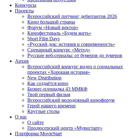
Конкурсы
Проекты
Всероссийский питчинг дебютантов 2026
Кино большой страны
Форум «Новый вектор»
Кинофестиваль «Будем жить»
Short Film Days
«Русский док: история и современность»
Сценарный конкурс «Метод»
Русские веб-сериалы: от бумеров до зумеров
Архив
Всероссийский конкурс видео о социальных
проектах «Хорошая история»
New Distribution
Как создаётся кино
Бизнес-площадка 43 ММКФ
Твой первый фильм
Всероссийский молодежный кинофорум
Герой нашего времени
Круглые столы
О нас
О сайте
Продюсерский центр «Мувистарт»
Платформа MovieStart