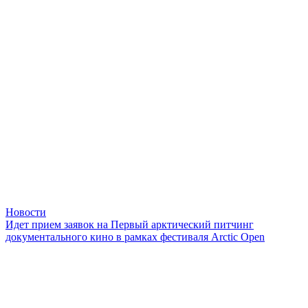
Новости
Идет прием заявок на Первый арктический питчинг
документального кино в рамках фестиваля Arctic Оpen