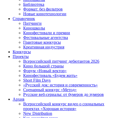
Библиотека
Формат: без фильтров
Новые кинотехнологии
Справочник
Питчинги
Киношколы
Кинофестивали и премии
Фестивальные агентства
Грантовые конкурсы
Креативная индустрия
Конкурсы
Проекты
Всероссийский питчинг дебютантов 2026
Кино большой страны
Форум «Новый вектор»
Кинофестиваль «Будем жить»
Short Film Days
«Русский док: история и современность»
Сценарный конкурс «Метод»
Русские веб-сериалы: от бумеров до зумеров
Архив
Всероссийский конкурс видео о социальных
проектах «Хорошая история»
New Distribution