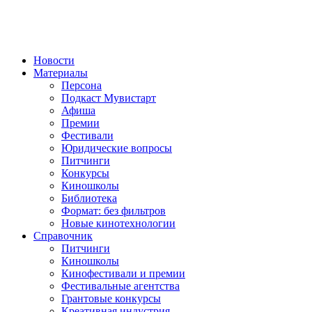
Новости
Материалы
Персона
Подкаст Мувистарт
Афиша
Премии
Фестивали
Юридические вопросы
Питчинги
Конкурсы
Киношколы
Библиотека
Формат: без фильтров
Новые кинотехнологии
Справочник
Питчинги
Киношколы
Кинофестивали и премии
Фестивальные агентства
Грантовые конкурсы
Креативная индустрия