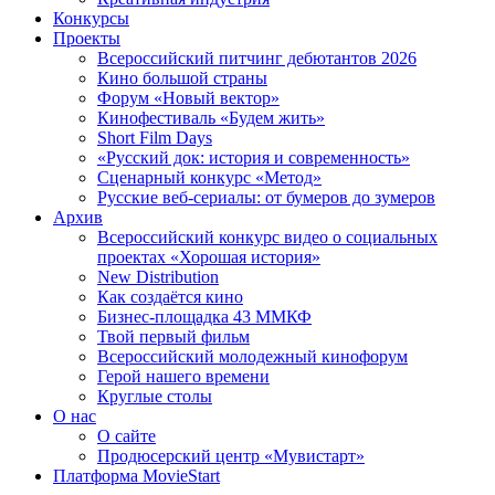
Конкурсы
Проекты
Всероссийский питчинг дебютантов 2026
Кино большой страны
Форум «Новый вектор»
Кинофестиваль «Будем жить»
Short Film Days
«Русский док: история и современность»
Сценарный конкурс «Метод»
Русские веб-сериалы: от бумеров до зумеров
Архив
Всероссийский конкурс видео о социальных
проектах «Хорошая история»
New Distribution
Как создаётся кино
Бизнес-площадка 43 ММКФ
Твой первый фильм
Всероссийский молодежный кинофорум
Герой нашего времени
Круглые столы
О нас
О сайте
Продюсерский центр «Мувистарт»
Платформа MovieStart