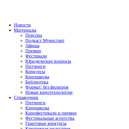
Новости
Материалы
Персона
Подкаст Мувистарт
Афиша
Премии
Фестивали
Юридические вопросы
Питчинги
Конкурсы
Киношколы
Библиотека
Формат: без фильтров
Новые кинотехнологии
Справочник
Питчинги
Киношколы
Кинофестивали и премии
Фестивальные агентства
Грантовые конкурсы
Креативная индустрия