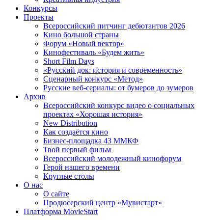
Конкурсы
Проекты
Всероссийский питчинг дебютантов 2026
Кино большой страны
Форум «Новый вектор»
Кинофестиваль «Будем жить»
Short Film Days
«Русский док: история и современность»
Сценарный конкурс «Метод»
Русские веб-сериалы: от бумеров до зумеров
Архив
Всероссийский конкурс видео о социальных
проектах «Хорошая история»
New Distribution
Как создаётся кино
Бизнес-площадка 43 ММКФ
Твой первый фильм
Всероссийский молодежный кинофорум
Герой нашего времени
Круглые столы
О нас
О сайте
Продюсерский центр «Мувистарт»
Платформа MovieStart