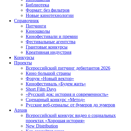
Библиотека
Формат: без фильтров
Новые кинотехнологии
Справочник
Питчинги
Киношколы
Кинофестивали и премии
Фестивальные агентства
Грантовые конкурсы
Креативная индустрия
Конкурсы
Проекты
Всероссийский питчинг дебютантов 2026
Кино большой страны
Форум «Новый вектор»
Кинофестиваль «Будем жить»
Short Film Days
«Русский док: история и современность»
Сценарный конкурс «Метод»
Русские веб-сериалы: от бумеров до зумеров
Архив
Всероссийский конкурс видео о социальных
проектах «Хорошая история»
New Distribution