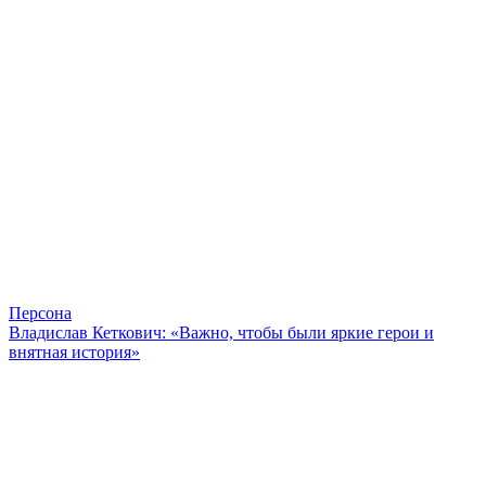
Персона
Владислав Кеткович: «Важно, чтобы были яркие герои и
внятная история»