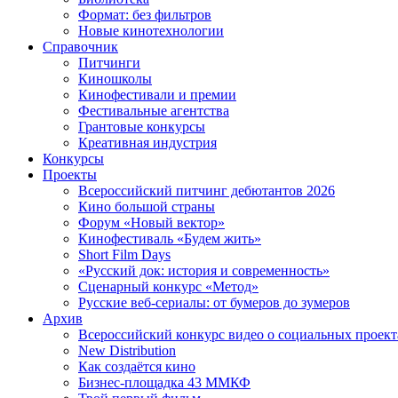
Формат: без фильтров
Новые кинотехнологии
Справочник
Питчинги
Киношколы
Кинофестивали и премии
Фестивальные агентства
Грантовые конкурсы
Креативная индустрия
Конкурсы
Проекты
Всероссийский питчинг дебютантов 2026
Кино большой страны
Форум «Новый вектор»
Кинофестиваль «Будем жить»
Short Film Days
«Русский док: история и современность»
Сценарный конкурс «Метод»
Русские веб-сериалы: от бумеров до зумеров
Архив
Всероссийский конкурс видео о социальных проек
New Distribution
Как создаётся кино
Бизнес-площадка 43 ММКФ