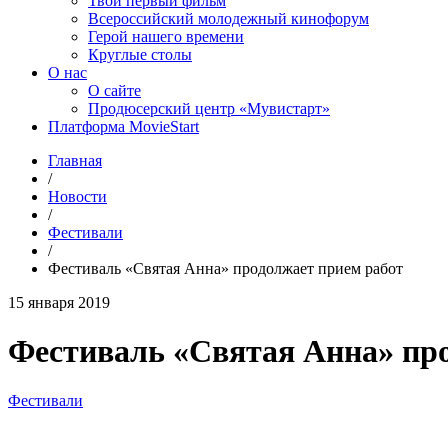
Твой первый фильм
Всероссийский молодежный кинофорум
Герой нашего времени
Круглые столы
О нас
О сайте
Продюсерский центр «Мувистарт»
Платформа MovieStart
Главная
/
Новости
/
Фестивали
/
Фестиваль «Святая Анна» продолжает прием работ
15 января 2019
Фестиваль «Святая Анна» пр
Фестивали