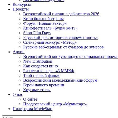
Конкурсы
Проекты
Всероссийский питчинг дебютантов 2026
Кино большой страны
Форум «Новый вектор»
Кинофестиваль «Будем жить»
Short Film Days
«Русский док: история и современность»
Сценарный конкурс «Метод»
Русские веб-сериалы: от бумеров до зумеров
Архив
Всероссийский конкурс видео о социальных проек
New Distribution
Как создаётся кино
Бизнес-площадка 43 ММКФ
Твой первый фильм
Всероссийский молодежный кинофорум
Герой нашего времени
Круглые столы
О нас
О сайте
Продюсерский центр «Мувистарт»
Платформа MovieStart