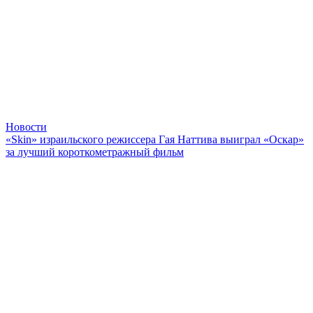
Новости
«Skin» израильского режиссера Гая Наттива выиграл «Оскар»
за лучший короткометражный фильм