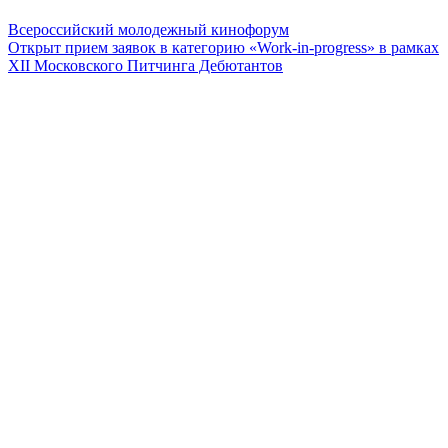
Всероссийский молодежный кинофорум
Открыт прием заявок в категорию «Work-in-progress» в рамках
ХII Московского Питчинга Дебютантов