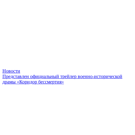
Новости
Представлен официальный трейлер военно-исторической
драмы «Коридор бессмертия»