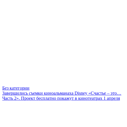
Без категории
Завершились съемки киноальманаха Disney «Счастье – это…
Часть 2». Проект бесплатно покажут в кинотеатрах 1 апреля