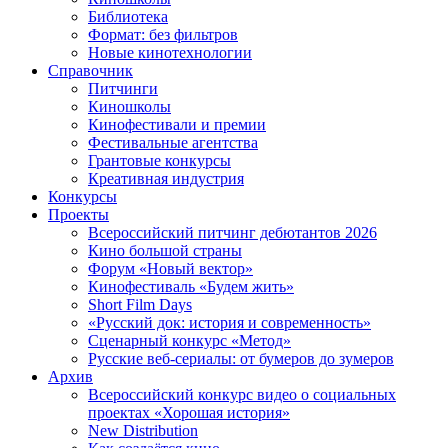
Библиотека
Формат: без фильтров
Новые кинотехнологии
Справочник
Питчинги
Киношколы
Кинофестивали и премии
Фестивальные агентства
Грантовые конкурсы
Креативная индустрия
Конкурсы
Проекты
Всероссийский питчинг дебютантов 2026
Кино большой страны
Форум «Новый вектор»
Кинофестиваль «Будем жить»
Short Film Days
«Русский док: история и современность»
Сценарный конкурс «Метод»
Русские веб-сериалы: от бумеров до зумеров
Архив
Всероссийский конкурс видео о социальных
проектах «Хорошая история»
New Distribution