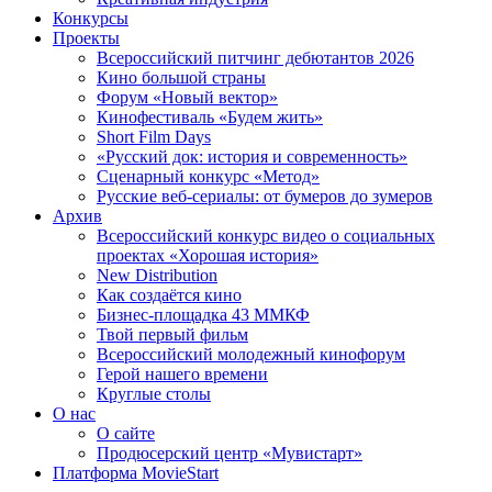
Конкурсы
Проекты
Всероссийский питчинг дебютантов 2026
Кино большой страны
Форум «Новый вектор»
Кинофестиваль «Будем жить»
Short Film Days
«Русский док: история и современность»
Сценарный конкурс «Метод»
Русские веб-сериалы: от бумеров до зумеров
Архив
Всероссийский конкурс видео о социальных
проектах «Хорошая история»
New Distribution
Как создаётся кино
Бизнес-площадка 43 ММКФ
Твой первый фильм
Всероссийский молодежный кинофорум
Герой нашего времени
Круглые столы
О нас
О сайте
Продюсерский центр «Мувистарт»
Платформа MovieStart