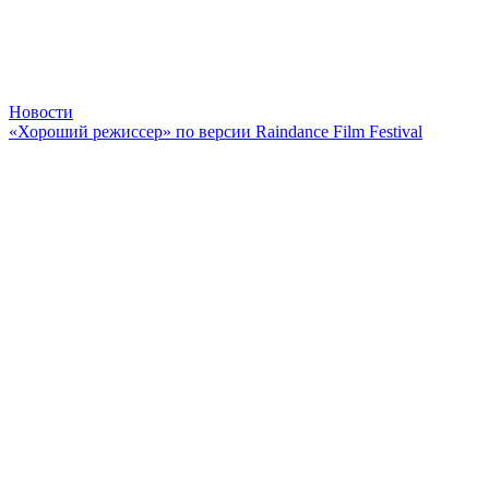
Новости
«Хороший режиссер» по версии Raindance Film Festival