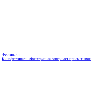
Фестивали
Кинофестиваль «Флаэтриана» завершает прием заявок