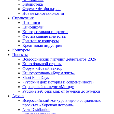
Библиотека
Формат: без фильтров
Новые кинотехнологии
Справочник
Питчинги
Киношколы
Кинофестивали и премии
Фестивальные агентства
Грантовые конкурсы
Креативная индустрия
Конкурсы
Проекты
Всероссийский питчинг дебютантов 2026
Кино большой страны
Форум «Новый вектор»
Кинофестиваль «Будем жить»
Short Film Days
«Русский док: история и современность»
Сценарный конкурс «Метод»
Русские веб-сериалы: от бумеров до зумеров
Архив
Всероссийский конкурс видео о социальных
проектах «Хорошая история»
New Distribution