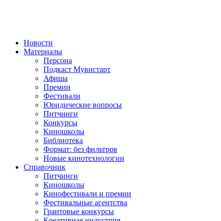
Новости
Материалы
Персона
Подкаст Мувистарт
Афиша
Премии
Фестивали
Юридические вопросы
Питчинги
Конкурсы
Киношколы
Библиотека
Формат: без фильтров
Новые кинотехнологии
Справочник
Питчинги
Киношколы
Кинофестивали и премии
Фестивальные агентства
Грантовые конкурсы
Креативная индустрия