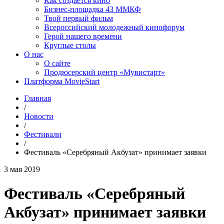
Как создаётся кино
Бизнес-площадка 43 ММКФ
Твой первый фильм
Всероссийский молодежный кинофорум
Герой нашего времени
Круглые столы
О нас
О сайте
Продюсерский центр «Мувистарт»
Платформа MovieStart
Главная
/
Новости
/
Фестивали
/
Фестиваль «Серебряный Акбузат» принимает заявки
3 мая 2019
Фестиваль «Серебряный
Акбузат» принимает заявки