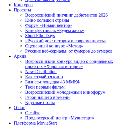
Конкурсы
Проекты
Всероссийский питчинг дебютантов 2026
Кино большой страны
Форум «Новый вектор»
Кинофестиваль «Будем жить»
Short Film Days
«Русский док: история и современность»
Сценарный конкурс «Метод»
Русские веб-сериалы: от бумеров до зумеров
Архив
Всероссийский конкурс видео о социальных
проектах «Хорошая история»
New Distribution
Как создаётся кино
Бизнес-площадка 43 ММКФ
Твой первый фильм
Всероссийский молодежный кинофорум
Герой нашего времени
Круглые столы
О нас
О сайте
Продюсерский центр «Мувистарт»
Платформа MovieStart