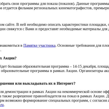
рать свои программы для показа (показов). Данные программы 
м отдается фильмам региональных кинематографистов, премьерн
м сайте. В ней необходимо описать характеристики площадки, о
кции свяжутся с Вами и предоставят необходимые материалы для
знакомиться в
Памятке участника
. Основные требования для пл
.
ах Акции?
дет большая образовательная программа – 14-15 декабря, площ
и образовательные программы в рамках Акции. Организаторы ак
ершения или выкладывать их в Интернет?
 демонстрации в рамках Акции на некоммерческой основе оффла
также разрешение правообладателя на показ в рамках Акции. Д
 возможно формирование специальных программ, с согласия ав
ru
.