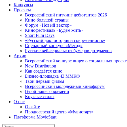
Конкурсы
Проекты
Всероссийский питчинг дебютантов 2026
Кино большой страны
Форум «Новый вектор»
Кинофестиваль «Будем жить»
Short Film Days
«Русский док: история и современность»
Сценарный конкурс «Метод»
Русские веб-сериалы: от бумеров до зумеров
Архив
Всероссийский конкурс видео о социальных проек
New Distribution
Как создаётся кино
Бизнес-площадка 43 ММКФ
Твой первый фильм
Всероссийский молодежный кинофорум
Герой нашего времени
Круглые столы
О нас
О сайте
Продюсерский центр «Мувистарт»
Платформа MovieStart