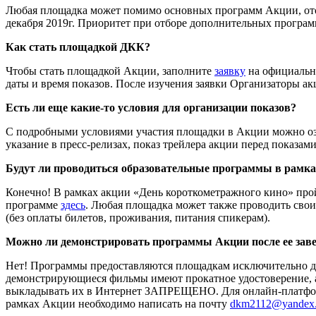
Любая площадка может помимо основных программ Акции, отоб
декабря 2019г. Приоритет при отборе дополнительных програм
Как стать площадкой ДКК?
Чтобы стать площадкой Акции, заполните
заявку
на официально
даты и время показов. После изучения заявки Организаторы а
Есть ли еще какие-то условия для организации показов?
С подробными условиями участия площадки в Акции можно о
указание в пресс-релизах, показ трейлера акции перед показами
Будут ли проводиться образовательные программы в рамк
Конечно! В рамках акции «День короткометражного кино» прой
программе
здесь
. Любая площадка может также проводить сво
(без оплаты билетов, проживания, питания спикерам).
Можно ли демонстрировать программы Акции после ее зав
Нет! Программы предоставляются площадкам исключительно для
демонстрирующиеся фильмы имеют прокатное удостоверение, а 
выкладывать их в Интернет ЗАПРЕЩЕНО. Для онлайн-платформ
рамках Акции необходимо написать на почту
dkm2112@yandex.