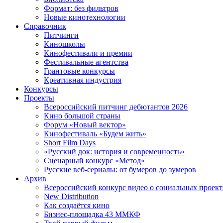
Формат: без фильтров
Новые кинотехнологии
Справочник
Питчинги
Киношколы
Кинофестивали и премии
Фестивальные агентства
Грантовые конкурсы
Креативная индустрия
Конкурсы
Проекты
Всероссийский питчинг дебютантов 2026
Кино большой страны
Форум «Новый вектор»
Кинофестиваль «Будем жить»
Short Film Days
«Русский док: история и современность»
Сценарный конкурс «Метод»
Русские веб-сериалы: от бумеров до зумеров
Архив
Всероссийский конкурс видео о социальных проек
New Distribution
Как создаётся кино
Бизнес-площадка 43 ММКФ