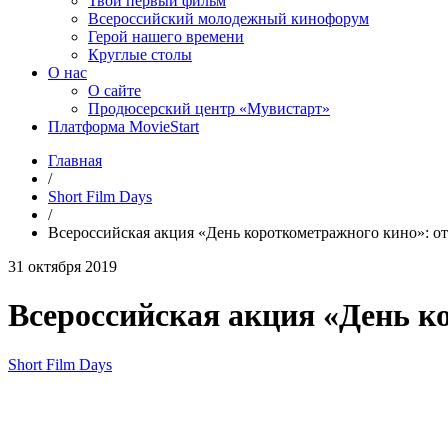
Твой первый фильм
Всероссийский молодежный кинофорум
Герой нашего времени
Круглые столы
О нас
О сайте
Продюсерский центр «Мувистарт»
Платформа MovieStart
Главная
/
Short Film Days
/
Всероссийская акция «День короткометражного кино»: о
31 октября 2019
Всероссийская акция «День к
Short Film Days