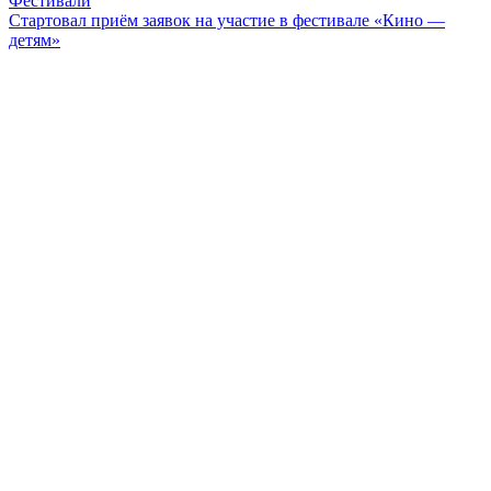
Фестивали
Стартовал приём заявок на участие в фестивале «Кино —
детям»