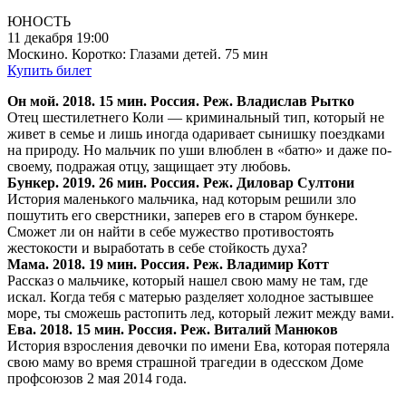
ЮНОСТЬ
11 декабря 19:00
Москино. Коротко: Глазами детей. 75 мин
Купить билет
Он мой. 2018. 15 мин. Россия. Реж. Владислав Рытко
Отец шестилетнего Коли — криминальный тип, который не
живет в семье и лишь иногда одаривает сынишку поездками
на природу. Но мальчик по уши влюблен в «батю» и даже по-
своему, подражая отцу, защищает эту любовь.
Бункер. 2019. 26 мин. Россия. Реж. Диловар Султони
История маленького мальчика, над которым решили зло
пошутить его сверстники, заперев его в старом бункере.
Сможет ли он найти в себе мужество противостоять
жестокости и выработать в себе стойкость духа?
Мама. 2018. 19 мин. Россия. Реж. Владимир Котт
Рассказ о мальчике, который нашел свою маму не там, где
искал. Когда тебя с матерью разделяет холодное застывшее
море, ты сможешь растопить лед, который лежит между вами.
Ева. 2018. 15 мин. Россия. Реж. Виталий Манюков
История взросления девочки по имени Ева, которая потеряла
свою маму во время страшной трагедии в одесском Доме
профсоюзов 2 мая 2014 года.