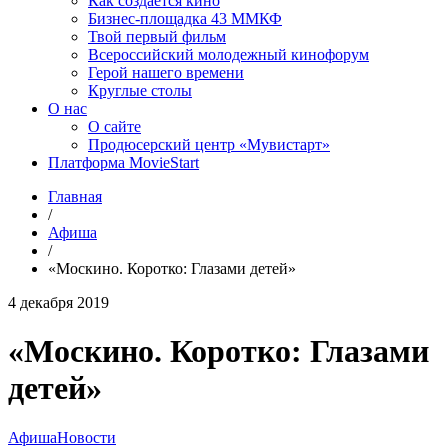
Как создаётся кино
Бизнес-площадка 43 ММКФ
Твой первый фильм
Всероссийский молодежный кинофорум
Герой нашего времени
Круглые столы
О нас
О сайте
Продюсерский центр «Мувистарт»
Платформа MovieStart
Главная
/
Афиша
/
«Москино. Коротко: Глазами детей»
4 декабря 2019
«Москино. Коротко: Глазами
детей»
Афиша
Новости