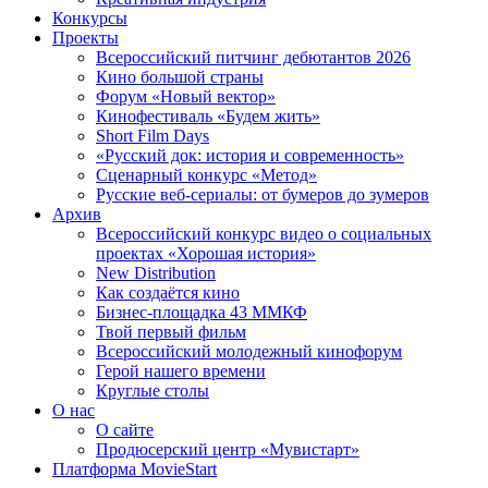
Конкурсы
Проекты
Всероссийский питчинг дебютантов 2026
Кино большой страны
Форум «Новый вектор»
Кинофестиваль «Будем жить»
Short Film Days
«Русский док: история и современность»
Сценарный конкурс «Метод»
Русские веб-сериалы: от бумеров до зумеров
Архив
Всероссийский конкурс видео о социальных
проектах «Хорошая история»
New Distribution
Как создаётся кино
Бизнес-площадка 43 ММКФ
Твой первый фильм
Всероссийский молодежный кинофорум
Герой нашего времени
Круглые столы
О нас
О сайте
Продюсерский центр «Мувистарт»
Платформа MovieStart