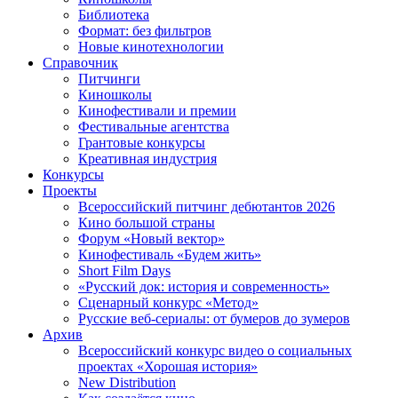
Библиотека
Формат: без фильтров
Новые кинотехнологии
Справочник
Питчинги
Киношколы
Кинофестивали и премии
Фестивальные агентства
Грантовые конкурсы
Креативная индустрия
Конкурсы
Проекты
Всероссийский питчинг дебютантов 2026
Кино большой страны
Форум «Новый вектор»
Кинофестиваль «Будем жить»
Short Film Days
«Русский док: история и современность»
Сценарный конкурс «Метод»
Русские веб-сериалы: от бумеров до зумеров
Архив
Всероссийский конкурс видео о социальных
проектах «Хорошая история»
New Distribution