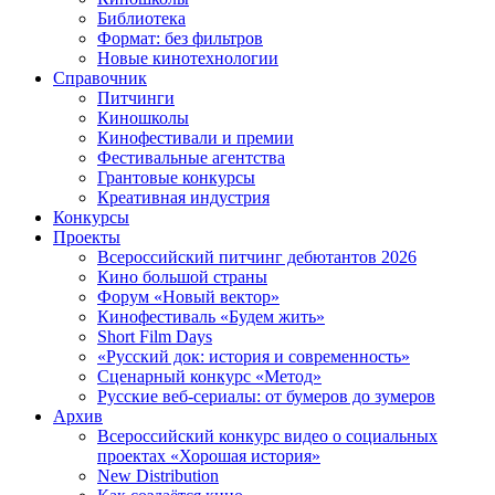
Библиотека
Формат: без фильтров
Новые кинотехнологии
Справочник
Питчинги
Киношколы
Кинофестивали и премии
Фестивальные агентства
Грантовые конкурсы
Креативная индустрия
Конкурсы
Проекты
Всероссийский питчинг дебютантов 2026
Кино большой страны
Форум «Новый вектор»
Кинофестиваль «Будем жить»
Short Film Days
«Русский док: история и современность»
Сценарный конкурс «Метод»
Русские веб-сериалы: от бумеров до зумеров
Архив
Всероссийский конкурс видео о социальных
проектах «Хорошая история»
New Distribution