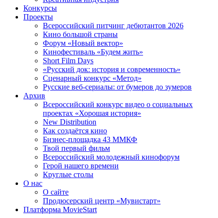
Конкурсы
Проекты
Всероссийский питчинг дебютантов 2026
Кино большой страны
Форум «Новый вектор»
Кинофестиваль «Будем жить»
Short Film Days
«Русский док: история и современность»
Сценарный конкурс «Метод»
Русские веб-сериалы: от бумеров до зумеров
Архив
Всероссийский конкурс видео о социальных
проектах «Хорошая история»
New Distribution
Как создаётся кино
Бизнес-площадка 43 ММКФ
Твой первый фильм
Всероссийский молодежный кинофорум
Герой нашего времени
Круглые столы
О нас
О сайте
Продюсерский центр «Мувистарт»
Платформа MovieStart