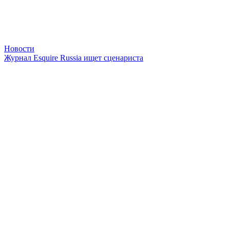
Новости
Журнал Esquire Russia ищет сценариста