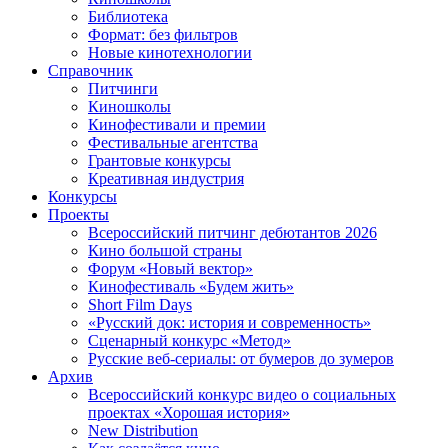
Библиотека
Формат: без фильтров
Новые кинотехнологии
Справочник
Питчинги
Киношколы
Кинофестивали и премии
Фестивальные агентства
Грантовые конкурсы
Креативная индустрия
Конкурсы
Проекты
Всероссийский питчинг дебютантов 2026
Кино большой страны
Форум «Новый вектор»
Кинофестиваль «Будем жить»
Short Film Days
«Русский док: история и современность»
Сценарный конкурс «Метод»
Русские веб-сериалы: от бумеров до зумеров
Архив
Всероссийский конкурс видео о социальных
проектах «Хорошая история»
New Distribution