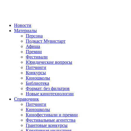
Новости
Материалы
Персона
Подкаст Мувистарт
Афиша
Премии
Фестивали
Юридические вопросы
Питчинги
Конкурсы
Киношколы
Библиотека
Формат: без фильтров
Новые кинотехнологии
Справочник
Питчинги
Киношколы
Кинофестивали и премии
Фестивальные агентства
Грантовые конкурсы
Креативная индустрия