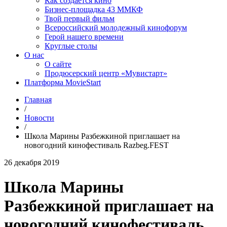
Как создаётся кино
Бизнес-площадка 43 ММКФ
Твой первый фильм
Всероссийский молодежный кинофорум
Герой нашего времени
Круглые столы
О нас
О сайте
Продюсерский центр «Мувистарт»
Платформа MovieStart
Главная
/
Новости
/
Школа Марины Разбежкиной приглашает на
новогодний кинофестиваль Razbeg.FEST
26 декабря 2019
Школа Марины
Разбежкиной приглашает на
новогодний кинофестиваль