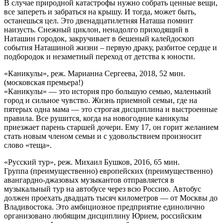
В случае природной катастрофы нужно собрать ценные вещи,
все запереть и забраться на крышу. И тогда, может быть,
останешься цел. Это двенадцатилетняя Наташа помнит
наизусть. Снежный циклон, ненадолго приходящий в
Наташин городок, закручивает в бешеный калейдоскоп
события Наташиной жизни – первую драку, разбитое сердце и
подбородок и незаметный переход от детства к юности.
«Каникулы», реж. Марианна Сергеева, 2018, 52 мин.
(московская премьера!)
«Каникулы» — это история про большую семью, маленький
город и сильное чувство. Жизнь приемной семьи, где на
пятерых одна мама — это строгая дисциплина и выстроенные
правила. Все рушится, когда на новогодние каникулы
приезжает парень старшей дочери. Ему 17, он горит желанием
стать новым членом семьи и с удовольствием произносит
слово «теща».
«Русский тур», реж. Михаил Бушков, 2016, 65 мин.
Группа (преимущественно) европейских (преимущественно)
авангардно-джазовых музыкантов отправляется в
музыкальный тур на автобусе через всю Россию. Автобус
должен проехать двадцать тысяч километров — от Москвы до
Владивостока. Это амбициозное предприятие единолично
организовано любящим дисциплину Юрием, российским