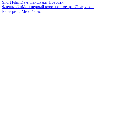
Short Film Days
Лайфхаки
Новости
Флешмоб «Мой первый короткий метр». Лайфхаки.
Екатерина Михайлова