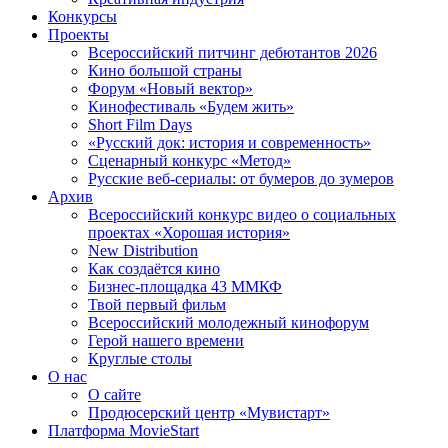
Конкурсы
Проекты
Всероссийский питчинг дебютантов 2026
Кино большой страны
Форум «Новый вектор»
Кинофестиваль «Будем жить»
Short Film Days
«Русский док: история и современность»
Сценарный конкурс «Метод»
Русские веб-сериалы: от бумеров до зумеров
Архив
Всероссийский конкурс видео о социальных
проектах «Хорошая история»
New Distribution
Как создаётся кино
Бизнес-площадка 43 ММКФ
Твой первый фильм
Всероссийский молодежный кинофорум
Герой нашего времени
Круглые столы
О нас
О сайте
Продюсерский центр «Мувистарт»
Платформа MovieStart