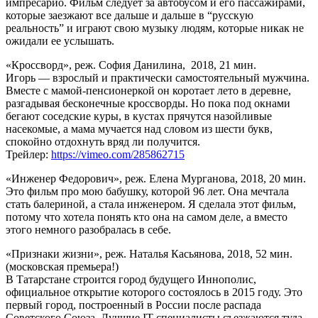
импресарио. Фильм следует за автобусом и его пассажирами,
которые заезжают все дальше и дальше в “русскую
реальность” и играют свою музыку людям, которые никак не
ожидали ее услышать.
«Кроссворд», реж. София Данилина, 2018, 21 мин.
Игорь — взрослый и практически самостоятельный мужчина.
Вместе с мамой-пенсионеркой он коротает лето в деревне,
разгадывая бесконечные кроссворды. Но пока под окнами
бегают соседские куры, в кустах прячутся назойливые
насекомые, а мама мучается над словом из шести букв,
спокойно отдохнуть вряд ли получится.
Трейлер:
https://vimeo.com/285862715
«Инженер Федорович», реж. Елена Мурганова, 2018, 20 мин.
Это фильм про мою бабушку, которой 96 лет. Она мечтала
стать балериной, а стала инженером. Я сделала этот фильм,
потому что хотела понять кто она на самом деле, а вместо
этого немного разобралась в себе.
«Признаки жизни», реж. Наталья Касьянова, 2018, 52 мин.
(московская премьера!)
В Татарстане строится город будущего Иннополис,
официальное открытие которого состоялось в 2015 году. Это
первый город, построенный в России после распада
Советского Союза. Лучшие IT-специалисты съезжаются туда