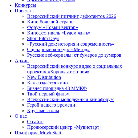
Конкурсы
Проекты
Всероссийский питчинг дебютантов 2026
Кино большой страны
Форум «Новый вектор»
Кинофестиваль «Будем жить»
Short Film Days
«Русский док: история и современность»
Сценарный конкурс «Метод»
Русские веб-сериалы: от бумеров до зумеров
Архив
Всероссийский конкурс видео о социальных
проектах «Хорошая история»
New Distribution
Как создаётся кино
Бизнес-площадка 43 ММКФ
Твой первый фильм
Всероссийский молодежный кинофорум
Герой нашего времени
Круглые столы
О нас
О сайте
Продюсерский центр «Мувистарт»
Платформа MovieStart