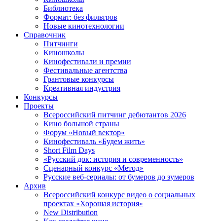
Библиотека
Формат: без фильтров
Новые кинотехнологии
Справочник
Питчинги
Киношколы
Кинофестивали и премии
Фестивальные агентства
Грантовые конкурсы
Креативная индустрия
Конкурсы
Проекты
Всероссийский питчинг дебютантов 2026
Кино большой страны
Форум «Новый вектор»
Кинофестиваль «Будем жить»
Short Film Days
«Русский док: история и современность»
Сценарный конкурс «Метод»
Русские веб-сериалы: от бумеров до зумеров
Архив
Всероссийский конкурс видео о социальных
проектах «Хорошая история»
New Distribution