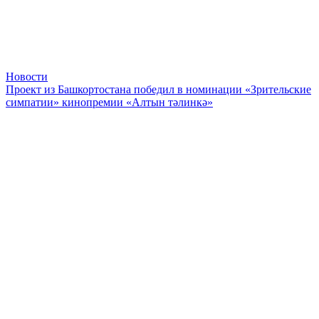
Новости
Проект из Башкортостана победил в номинации «Зрительские
симпатии» кинопремии «Алтын тәлинкә»