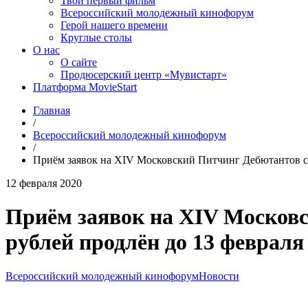
Твой первый фильм
Всероссийский молодежный кинофорум
Герой нашего времени
Круглые столы
О нас
О сайте
Продюсерский центр «Мувистарт»
Платформа MovieStart
Главная
/
Всероссийский молодежный кинофорум
/
Приём заявок на ХIV Московский Питчинг Дебютантов с
12 февраля 2020
Приём заявок на ХIV Москов
рублей продлён до 13 февраля
Всероссийский молодежный кинофорум
Новости