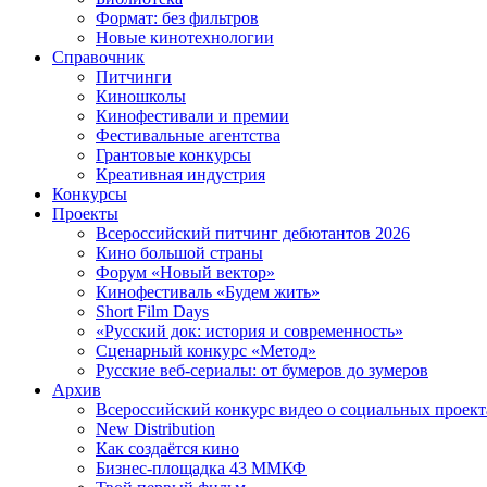
Формат: без фильтров
Новые кинотехнологии
Справочник
Питчинги
Киношколы
Кинофестивали и премии
Фестивальные агентства
Грантовые конкурсы
Креативная индустрия
Конкурсы
Проекты
Всероссийский питчинг дебютантов 2026
Кино большой страны
Форум «Новый вектор»
Кинофестиваль «Будем жить»
Short Film Days
«Русский док: история и современность»
Сценарный конкурс «Метод»
Русские веб-сериалы: от бумеров до зумеров
Архив
Всероссийский конкурс видео о социальных проек
New Distribution
Как создаётся кино
Бизнес-площадка 43 ММКФ