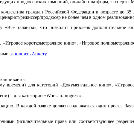
ведущих продюсерских компаний, он-лайн платформ, эксперты 
коллектива граждан Российской Федерации в возрасте до 35 л
сценарист/режиссер/продюсер не более чем в одном реализованн
му «Все таланты», что позволит привлечь дополнительное в
», «Игровое короткометражное кино», «Игровое полнометражно
одимо
заполнить Анкету
аканчивается:
ому времени) для категорий «Документальное кино», «Игрово
ни) – для категории «Work-in-progress».
нацию. В каждой заявке должен содержаться один проект. Заяв
очиями (исключительные права или соответствующее разрешен