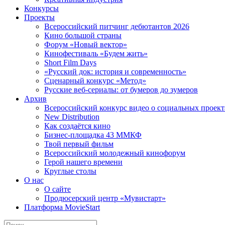
Конкурсы
Проекты
Всероссийский питчинг дебютантов 2026
Кино большой страны
Форум «Новый вектор»
Кинофестиваль «Будем жить»
Short Film Days
«Русский док: история и современность»
Сценарный конкурс «Метод»
Русские веб-сериалы: от бумеров до зумеров
Архив
Всероссийский конкурс видео о социальных проек
New Distribution
Как создаётся кино
Бизнес-площадка 43 ММКФ
Твой первый фильм
Всероссийский молодежный кинофорум
Герой нашего времени
Круглые столы
О нас
О сайте
Продюсерский центр «Мувистарт»
Платформа MovieStart