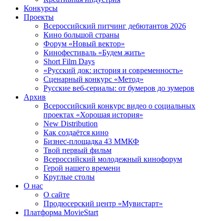
Конкурсы
Проекты
Всероссийский питчинг дебютантов 2026
Кино большой страны
Форум «Новый вектор»
Кинофестиваль «Будем жить»
Short Film Days
«Русский док: история и современность»
Сценарный конкурс «Метод»
Русские веб-сериалы: от бумеров до зумеров
Архив
Всероссийский конкурс видео о социальных
проектах «Хорошая история»
New Distribution
Как создаётся кино
Бизнес-площадка 43 ММКФ
Твой первый фильм
Всероссийский молодежный кинофорум
Герой нашего времени
Круглые столы
О нас
О сайте
Продюсерский центр «Мувистарт»
Платформа MovieStart