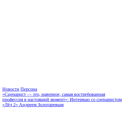
Новости
Персона
«Сценарист — это, наверное, самая востребованная
профессия в настоящий момент»: Интервью со сценаристом
«Лёд 2» Андреем Золотаревым