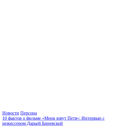
Новости
Персона
10 фактов о фильме «Меня зовут Петя»: Интервью с
режиссером Дарьей Биневской