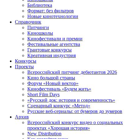
Библиотека
Формат: без фильтров
Новые кинотехнологии
Справочник
Питчинги
Киношколы
Кинофестивали и премии
Фестивальные агентства
Грантовые конкурсы
Креативная индустрия
Конкурсы
Проекты
Всероссийский питчинг дебютантов 2026
Кино большой страны
Форум «Новый вектор»
Кинофестиваль «Будем жить»
Short Film Days
«Русский док: история и современность»
Сценарный конкурс «Метод»
Русские веб-сериалы: от бумеров до зумеров
Архив
Всероссийский конкурс видео о социальных
проектах «Хорошая история»
New Distribution