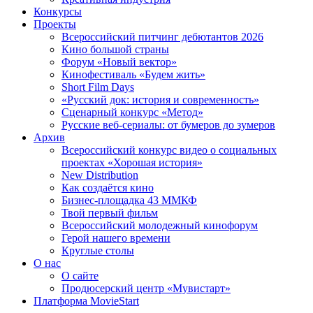
Конкурсы
Проекты
Всероссийский питчинг дебютантов 2026
Кино большой страны
Форум «Новый вектор»
Кинофестиваль «Будем жить»
Short Film Days
«Русский док: история и современность»
Сценарный конкурс «Метод»
Русские веб-сериалы: от бумеров до зумеров
Архив
Всероссийский конкурс видео о социальных
проектах «Хорошая история»
New Distribution
Как создаётся кино
Бизнес-площадка 43 ММКФ
Твой первый фильм
Всероссийский молодежный кинофорум
Герой нашего времени
Круглые столы
О нас
О сайте
Продюсерский центр «Мувистарт»
Платформа MovieStart