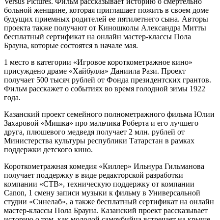
Versus Pictures. Фильм рассказывает историю о смертельно
больной женщине, которая приглашает пожить в своем доме
будущих приемных родителей ее пятилетнего сына. Авторы
проекта также получают от Киношколы Александра Митты
бесплатный сертификат на онлайн мастер-классы Пола
Брауна, которые состоятся в начале мая.
1 место в категории «Игровое короткометражное кино»
присуждено драме «Хайбулла» Даниила Рази. Проект
получает 500 тысяч рублей от Фонда президентских грантов.
Фильм расскажет о событиях во время голодной зимы 1922
года.
Казанский проект семейного полнометражного фильма Юлии
Захаровой «Мишка» про мальчика Роберта и его лучшего
друга, плюшевого медведя получает 2 млн. рублей от
Министерства культуры республики Татарстан в рамках
поддержки детского кино.
Короткометражная комедия «Киллер» Ильнура Гильманова
получает поддержку в виде редакторской разработки
компании «СТВ», техническую поддержку от компании
Canon, 1 смену записи музыки к фильму в Универсальной
студии «Синелаб», а также бесплатный сертификат на онлайн
мастер-классы Пола Брауна. Казанский проект рассказывает
историю о том, как молодой самоубийца встречает на крыше