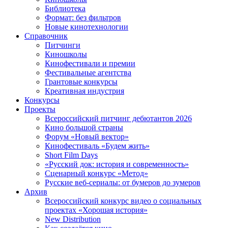
Библиотека
Формат: без фильтров
Новые кинотехнологии
Справочник
Питчинги
Киношколы
Кинофестивали и премии
Фестивальные агентства
Грантовые конкурсы
Креативная индустрия
Конкурсы
Проекты
Всероссийский питчинг дебютантов 2026
Кино большой страны
Форум «Новый вектор»
Кинофестиваль «Будем жить»
Short Film Days
«Русский док: история и современность»
Сценарный конкурс «Метод»
Русские веб-сериалы: от бумеров до зумеров
Архив
Всероссийский конкурс видео о социальных
проектах «Хорошая история»
New Distribution