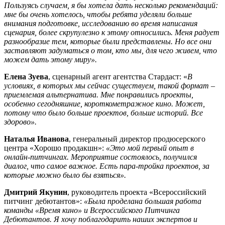
Пользуясь случаем, я бы хотела дать несколько рекомендаций:
мне бы очень хотелось, чтобы ребята уделяли больше
внимания подготовке, исследованию во время написания
сценария, более скрупулезно к этому относились. Меня радует
разнообразие тем, которые были представлены. Но все они
заставляют задуматься о том, кто мы, для чего живем, что
можем дать этому миру».
Елена Зуева
, сценарный агент агентства Стардаст: «
В
условиях, в которых мы сейчас существуем, такой формат –
приемлемая альтернатива. Мне понравились проекты,
особенно сегодняшние, короткометражное кино. Может,
потому что было больше проектов, больше историй. Все
здорово».
Наталья Иванова
, генеральный директор продюсерского
центра «Хорошо продакшн»:
«Это мой первый опыт в
онлайн-питчингах. Мероприятие состоялось, получился
диалог, что самое важное. Есть пара-тройка проектов, за
которые можно было бы взяться».
Дмитрий Якунин
, руководитель проекта «Всероссийский
питчинг дебютантов»:
«Была проделана большая работа
команды «Время кино» и Всероссийского Питчинга
Дебютантов. Я хочу поблагодарить наших экспертов и