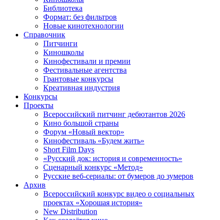
Библиотека
Формат: без фильтров
Новые кинотехнологии
Справочник
Питчинги
Киношколы
Кинофестивали и премии
Фестивальные агентства
Грантовые конкурсы
Креативная индустрия
Конкурсы
Проекты
Всероссийский питчинг дебютантов 2026
Кино большой страны
Форум «Новый вектор»
Кинофестиваль «Будем жить»
Short Film Days
«Русский док: история и современность»
Сценарный конкурс «Метод»
Русские веб-сериалы: от бумеров до зумеров
Архив
Всероссийский конкурс видео о социальных
проектах «Хорошая история»
New Distribution