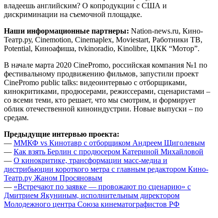
владеешь английским? О копродукции с США и
дискриминации на съемочной площадке.
Наши информационные партнеры:
Nation-news.ru, Кино-
Театр.ру, Cinemotion, Cinemaplex, Moviestart, Работники ТВ,
Potential, Киноафиша, tvkinoradio, Kinolibre, ЦКК “Мотор”.
В начале марта 2020 CinePromo, российская компания №1 по
фестивальному продвижению фильмов, запустили проект
CinePromo public talks: видеоинтервью с отборщиками,
кинокритиками, продюсерами, режиссерами, сценаристами –
со всеми теми, кто решает, что мы смотрим, и формирует
облик отечественной киноиндустрии. Новые выпуски – по
средам.
Предыдущие интервью проекта:
—
ММКФ vs Кинотавр с отборщиком Андреем Щиголевым
—
Как взять Берлин с продюсером Катериной Михайловой
—
О кинокритике, трансформации масс-медиа и
дистрибьюции короткого метра с главным редактором Кино-
Театр.ру Жаном Просяновым
—
«Встречают по заявке — провожают по сценарию» с
Дмитрием Якуниным, исполнительным директором
Молодежного центра Союза кинематографистов РФ