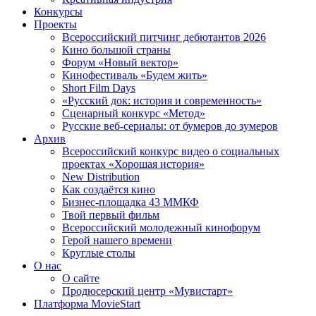
Конкурсы
Проекты
Всероссийский питчинг дебютантов 2026
Кино большой страны
Форум «Новый вектор»
Кинофестиваль «Будем жить»
Short Film Days
«Русский док: история и современность»
Сценарный конкурс «Метод»
Русские веб-сериалы: от бумеров до зумеров
Архив
Всероссийский конкурс видео о социальных
проектах «Хорошая история»
New Distribution
Как создаётся кино
Бизнес-площадка 43 ММКФ
Твой первый фильм
Всероссийский молодежный кинофорум
Герой нашего времени
Круглые столы
О нас
О сайте
Продюсерский центр «Мувистарт»
Платформа MovieStart