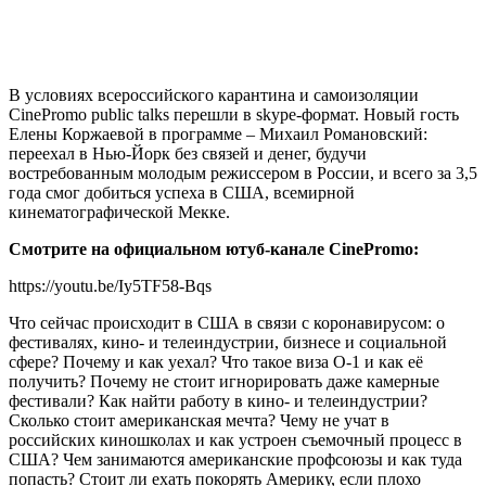
В условиях всероссийского карантина и самоизоляции
CinePromo public talks перешли в skype-формат. Новый гость
Елены Коржаевой в программе – Михаил Романовский:
переехал в Нью-Йорк без связей и денег, будучи
востребованным молодым режиссером в России, и всего за 3,5
года смог добиться успеха в США, всемирной
кинематографической Мекке.
Смотрите на официальном ютуб-канале CinePromo:
https://youtu.be/Iy5TF58-Bqs
Что сейчас происходит в США в связи с коронавирусом: о
фестивалях, кино- и телеиндустрии, бизнесе и социальной
сфере? Почему и как уехал? Что такое виза O-1 и как её
получить? Почему не стоит игнорировать даже камерные
фестивали? Как найти работу в кино- и телеиндустрии?
Сколько стоит американская мечта? Чему не учат в
российских киношколах и как устроен съемочный процесс в
США? Чем занимаются американские профсоюзы и как туда
попасть? Стоит ли ехать покорять Америку, если плохо