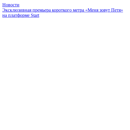
Новости
Эксклюзивная премьера короткого метра «Меня зовут Петя»
на платформе Start