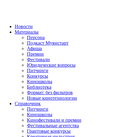
Новости
Материалы
Персона
Подкаст Мувистарт
Афиша
Премии
Фестивали
Юридические вопросы
Питчинги
Конкурсы
Киношколы
Библиотека
Формат: без фильтров
Новые кинотехнологии
Справочник
Питчинги
Киношколы
Кинофестивали и премии
Фестивальные агентства
Грантовые конкурсы
Креативная индустрия