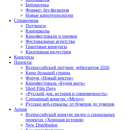
Библиотека
Формат: без фильтров
Новые кинотехнологии
Справочник
Питчинги
Киношколы
Кинофестивали и премии
Фестивальные агентства
Грантовые конкурсы
Креативная индустрия
Конкурсы
Проекты
Всероссийский питчинг дебютантов 2026
Кино большой страны
Форум «Новый вектор»
Кинофестиваль «Будем жить»
Short Film Days
«Русский док: история и современность»
Сценарный конкурс «Метод»
Русские веб-сериалы: от бумеров до зумеров
Архив
Всероссийский конкурс видео о социальных
проектах «Хорошая история»
New Distribution