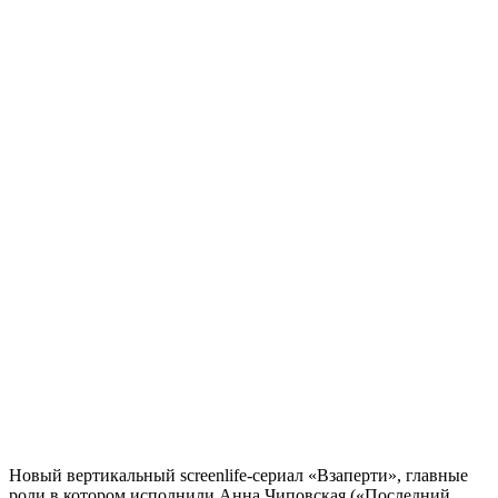
Новый вертикальный screenlife-сериал «Взаперти», главные
роли в котором исполнили Анна Чиповская («Последний