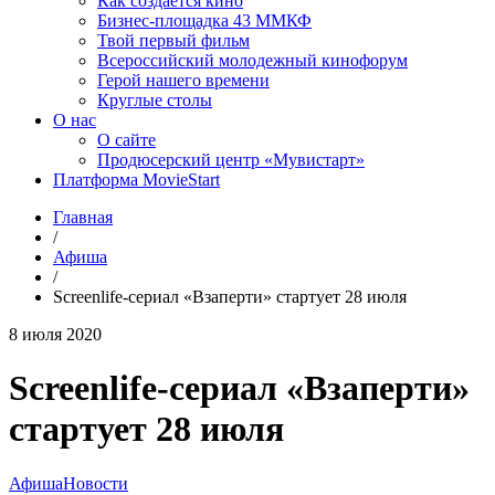
Как создаётся кино
Бизнес-площадка 43 ММКФ
Твой первый фильм
Всероссийский молодежный кинофорум
Герой нашего времени
Круглые столы
О нас
О сайте
Продюсерский центр «Мувистарт»
Платформа MovieStart
Главная
/
Афиша
/
Screenlife-сериал «Взаперти» стартует 28 июля
8 июля 2020
Screenlife-сериал «Взаперти»
стартует 28 июля
Афиша
Новости