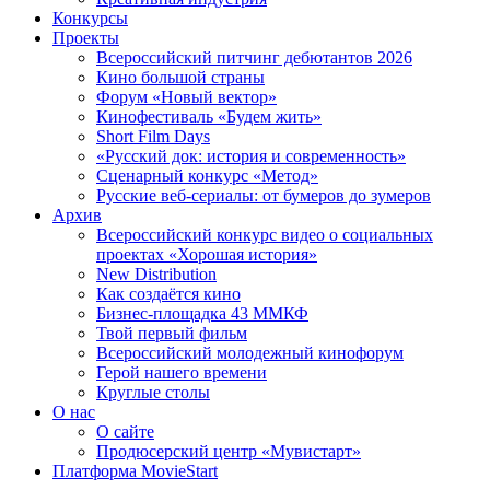
Конкурсы
Проекты
Всероссийский питчинг дебютантов 2026
Кино большой страны
Форум «Новый вектор»
Кинофестиваль «Будем жить»
Short Film Days
«Русский док: история и современность»
Сценарный конкурс «Метод»
Русские веб-сериалы: от бумеров до зумеров
Архив
Всероссийский конкурс видео о социальных
проектах «Хорошая история»
New Distribution
Как создаётся кино
Бизнес-площадка 43 ММКФ
Твой первый фильм
Всероссийский молодежный кинофорум
Герой нашего времени
Круглые столы
О нас
О сайте
Продюсерский центр «Мувистарт»
Платформа MovieStart