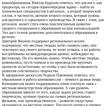
кинообразования, Виктор Будилов отметил, что для него, как
продюсера, на сегодня первоочередная задача – найти не
технических специалистов в регионах, а второй творческий
состав, в частности, актеров второго плана, которые нужны
для крупного и сериального производства. В связи с этим, для
регионов может стать очень перспективным развитие
среднего специального образования на базе киноколледжей.
Это даст толчок развитию дополнительного образования в
регионе.
Дмитрий Якунин поддержал региональных коллег,
подчеркнув, что местные творцы хотят снимать сами, они
чувствуют код своего региона, не хотят уезжать, а их работы
востребованы на международном уровне, побеждают на
фестивалях. По его мнению, важно, чтобы местные творцы
развивались, пусть сначала и на производстве крупных
проектов ассистентами, но чтобы у них была возможность
развития собственного творчества.
В завершение дискуссии Родион Павлючик отметил, что
образование и работа кинокомиссии – немного разные вещи.
Кинокмиссия может поддерживать очень плотную связь с
местным министерством образования. А сам уровень
образования зависит от того, какую задачу регион ставит:
творческую, целевые гранты на съемки региональных
фильмов, или производственную – развитие индустрии,
окупаемость на местном уровне. Продюсер привел в пример