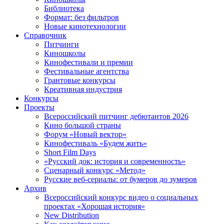
Библиотека
Формат: без фильтров
Новые кинотехнологии
Справочник
Питчинги
Киношколы
Кинофестивали и премии
Фестивальные агентства
Грантовые конкурсы
Креативная индустрия
Конкурсы
Проекты
Всероссийский питчинг дебютантов 2026
Кино большой страны
Форум «Новый вектор»
Кинофестиваль «Будем жить»
Short Film Days
«Русский док: история и современность»
Сценарный конкурс «Метод»
Русские веб-сериалы: от бумеров до зумеров
Архив
Всероссийский конкурс видео о социальных
проектах «Хорошая история»
New Distribution