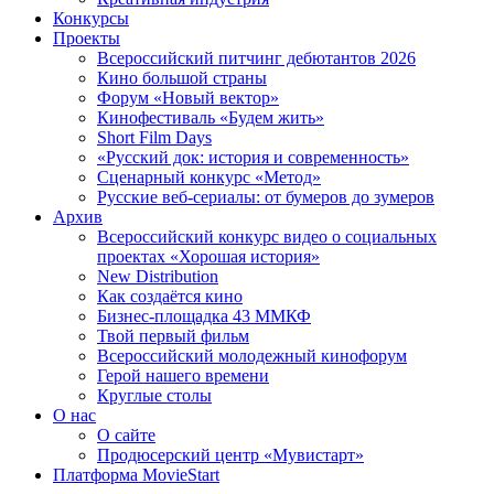
Конкурсы
Проекты
Всероссийский питчинг дебютантов 2026
Кино большой страны
Форум «Новый вектор»
Кинофестиваль «Будем жить»
Short Film Days
«Русский док: история и современность»
Сценарный конкурс «Метод»
Русские веб-сериалы: от бумеров до зумеров
Архив
Всероссийский конкурс видео о социальных
проектах «Хорошая история»
New Distribution
Как создаётся кино
Бизнес-площадка 43 ММКФ
Твой первый фильм
Всероссийский молодежный кинофорум
Герой нашего времени
Круглые столы
О нас
О сайте
Продюсерский центр «Мувистарт»
Платформа MovieStart