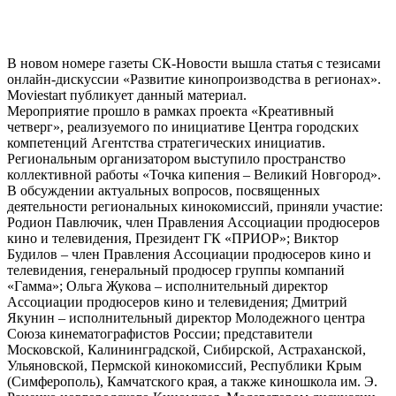
В новом номере газеты СК-Новости вышла статья с тезисами
онлайн-дискуссии «Развитие кинопроизводства в регионах».
Moviestart публикует данный материал.
Мероприятие прошло в рамках проекта «Креативный
четверг», реализуемого по инициативе Центра городских
компетенций Агентства стратегических инициатив.
Региональным организатором выступило пространство
коллективной работы «Точка кипения – Великий Новгород».
В обсуждении актуальных вопросов, посвященных
деятельности региональных кинокомиссий, приняли участие:
Родион Павлючик, член Правления Ассоциации продюсеров
кино и телевидения, Президент ГК «ПРИОР»; Виктор
Будилов – член Правления Ассоциации продюсеров кино и
телевидения, генеральный продюсер группы компаний
«Гамма»; Ольга Жукова – исполнительный директор
Ассоциации продюсеров кино и телевидения; Дмитрий
Якунин – исполнительный директор Молодежного центра
Союза кинематографистов России; представители
Московской, Калининградской, Сибирской, Астраханской,
Ульяновской, Пермской кинокомиссий, Республики Крым
(Симферополь), Камчатского края, а также киношкола им. Э.