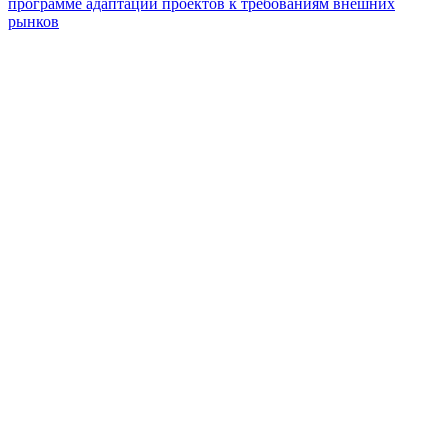
программе адаптации проектов к требованиям внешних
рынков