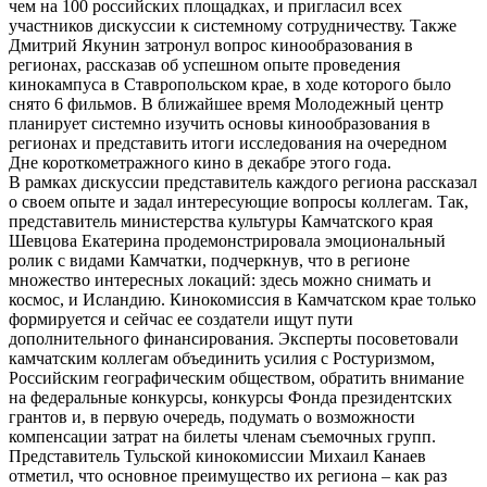
чем на 100 российских площадках, и пригласил всех
участников дискуссии к системному сотрудничеству. Также
Дмитрий Якунин затронул вопрос кинообразования в
регионах, рассказав об успешном опыте проведения
кинокампуса в Ставропольском крае, в ходе которого было
снято 6 фильмов. В ближайшее время Молодежный центр
планирует системно изучить основы кинообразования в
регионах и представить итоги исследования на очередном
Дне короткометражного кино в декабре этого года.
В рамках дискуссии представитель каждого региона рассказал
о своем опыте и задал интересующие вопросы коллегам. Так,
представитель министерства культуры Камчатского края
Шевцова Екатерина продемонстрировала эмоциональный
ролик с видами Камчатки, подчеркнув, что в регионе
множество интересных локаций: здесь можно снимать и
космос, и Исландию. Кинокомиссия в Камчатском крае только
формируется и сейчас ее создатели ищут пути
дополнительного финансирования. Эксперты посоветовали
камчатским коллегам объединить усилия с Ростуризмом,
Российским географическим обществом, обратить внимание
на федеральные конкурсы, конкурсы Фонда президентских
грантов и, в первую очередь, подумать о возможности
компенсации затрат на билеты членам съемочных групп.
Представитель Тульской кинокомиссии Михаил Канаев
отметил, что основное преимущество их региона – как раз