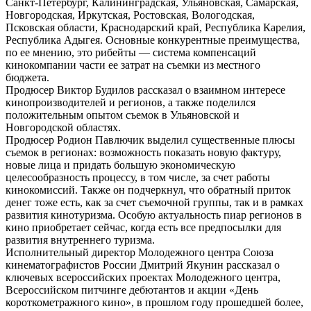
Санкт-Петербург, Калининградская, Ульяновская, Самарская,
Новгородская, Иркутская, Ростовская, Вологодская,
Псковская области, Краснодарский край, Республика Карелия,
Республика Адыгея. Основные конкурентные преимущества,
по ее мнению, это рибейты — система компенсаций
кинокомпании части ее затрат на съемки из местного
бюджета.
Продюсер Виктор Будилов рассказал о взаимном интересе
кинопроизводителей и регионов, а также поделился
положительным опытом съемок в Ульяновской и
Новгородской областях.
Продюсер Родион Павлючик выделил существенные плюсы
съемок в регионах: возможность показать новую фактуру,
новые лица и придать большую экономическую
целесообразность процессу, в том числе, за счет работы
кинокомиссий. Также он подчеркнул, что обратный приток
денег тоже есть, как за счет съемочной группы, так и в рамках
развития кинотуризма. Особую актуальность пиар регионов в
кино приобретает сейчас, когда есть все предпосылки для
развития внутреннего туризма.
Исполнительный директор Молодежного центра Союза
кинематографистов России Дмитрий Якунин рассказал о
ключевых всероссийских проектах Молодежного центра,
Всероссийском питчинге дебютантов и акции «День
короткометражного кино», в прошлом году прошедшей более,