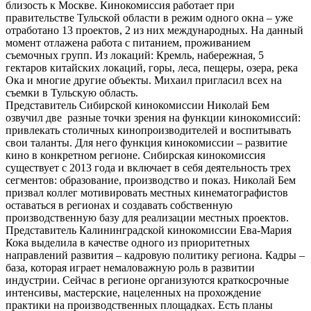
близость к Москве. Кинокомиссия работает при
правительстве Тульской области в режим одного окна – уже
отработано 13 проектов, 2 из них международных. На данный
момент отлажена работа с питанием, проживанием
съемочных групп. Из локаций: Кремль, набережная, 5
гектаров китайских локаций, горы, леса, пещеры, озера, река
Ока и многие другие объекты. Михаил пригласил всех на
съемки в Тульскую область.
Представитель Сибирской кинокомиссии Николай Бем
озвучил две разные точки зрения на функции кинокомиссий:
привлекать столичных кинопроизводителей и воспитывать
свои таланты. Для него функция кинокомиссии – развитие
кино в конкретном регионе. Сибирская кинокомиссия
существует с 2013 года и включает в себя деятельность трех
сегментов: образование, производство и показ. Николай Бем
призвал коллег мотивировать местных кинематографистов
оставаться в регионах и создавать собственную
производственную базу для реализации местных проектов.
Представитель Калининградской кинокомиссии Ева-Мария
Кока выделила в качестве одного из приоритетных
направлений развития – кадровую политику региона. Кадры –
база, которая играет немаловажную роль в развитии
индустрии. Сейчас в регионе организуются краткосрочные
интенсивы, мастерские, нацеленных на прохождение
практики на производственных площадках. Есть планы