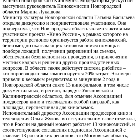
Раненко новгородского Киномузея. Модератором дискуссии
выступила руководитель Кинокомиссии Новгородской
области Марина Лукашова.
Министр культуры Новгородской области Татьяна Васильева
открыла дискуссию и поприветствовала участников. Она
подчеркнула, что Новгородская область является активным
участником проекта «Кино России», в рамках которого на
территории регионов организуется работа кинокомиссий,
безвозмездно оказывающих кинокомпаниям помощь в
подборе локаций, получении разрешений на съемки,
обеспечении безопасности их проведения, в привлечении
местных кадров и решении других производственных
вопросов. В области также действует система рибейтов –
кинопроизводителям компенсируется 20% затрат. Эти меры
привели к весомым результатам: за минувшие 2 года в
Новгородской области снято 13 кинофильмов, в том числе
документальных, и регион, наряду с Ульяновской и
Калининградской областью, был отмечен Ассоциацией
продюсеров кино и телевидения особой наградой, как
площадка, перспективная для киносъемок.
Исполнительный директор Ассоциации продюсеров кино и
телевидения Ольга Жукова во вступительном слове отметила,
что в России на данный момент работает 13 кинокомиссий, и
соответствующие соглашения подписаны Ассоциацией с
главами 13 российских регионов: это Московская область,